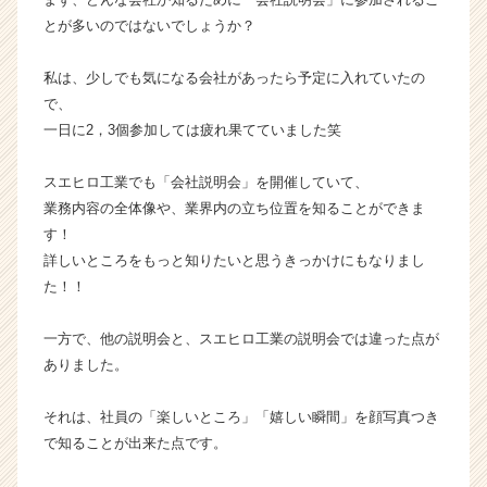
か
とが多いのではないでしょうか？
ら
ス
私は、少しでも気になる会社があったら予定に入れていたの
カ
で、
ウ
一日に2，3個参加しては疲れ果てていました笑
ト
が
届
スエヒロ工業でも「会社説明会」を開催していて、
く
業務内容の全体像や、業界内の立ち位置を知ることができま
就
す！
活
詳しいところをもっと知りたいと思うきっかけにもなりまし
サ
た！！
イ
ト
一方で、他の説明会と、スエヒロ工業の説明会では違った点が
チ
ア
ありました。
キ
ャ
それは、社員の「楽しいところ」「嬉しい瞬間」を顔写真つき
リ
で知ることが出来た点です。
ア
（C