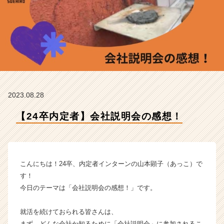
エ
ヒ
ロ
工
業
の
タ
イ
ム
2023.08.28
ラ
イ
【24卒内定者】会社説明会の感想！
ン】
|
ベ
ン
チ
こんにちは！24卒、内定者インターンの山本顕子（あっこ）で
ャ
す！
ー・
今日のテーマは「会社説明会の感想！」です。
成
長
就活を続けておられる皆さんは、
企
業
まず、どんな会社か知るために「会社説明会」に参加されるこ