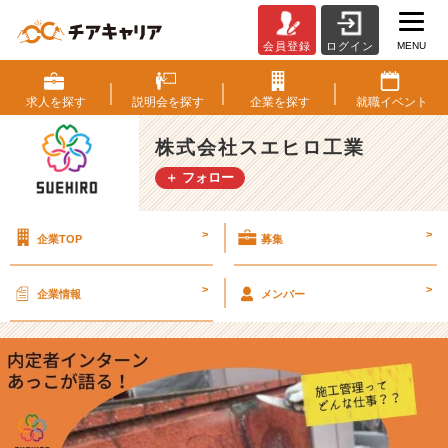
MENU
会員登録
ログイン
【2
4
卒
求人を
探す
説明会を
探す
企業を
探す
就職
イベント
内
定
株式会社スエヒロ工業
者】
＋ フォロー
会
社
説
>
>
企業TOP
募集
明
会
の
>
>
企業情報
メンバー
感
想！
【株
式
会
社
ス