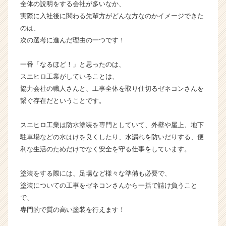
全体の説明をする会社が多いなか、
h
実際に入社後に関わる先輩方がどんな方なのかイメージできた
e
e
のは、
r
次の選考に進んだ理由の一つです！
C
a
一番「なるほど！」と思ったのは、
r
スエヒロ工業がしていることは、
e
協力会社の職人さんと、工事全体を取り仕切るゼネコンさんを
e
繋ぐ存在だということです。
r）
スエヒロ工業は防水塗装を専門としていて、外壁や屋上、地下
駐車場などの水はけを良くしたり、水漏れを防いだりする、便
利な生活のためだけでなく安全を守る仕事をしています。
塗装をする際には、足場など様々な準備も必要で、
塗装についての工事をゼネコンさんから一括で請け負うこと
で、
専門的で質の高い塗装を行えます！