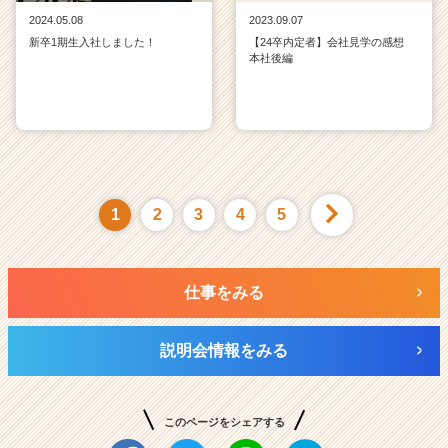
2024.05.08
2023.09.07
新卒1期生入社しました！
【24卒内定者】会社見学の感想
本社後編
1
2
3
4
5
仕事をみる
説明会情報をみる
このページをシェアする