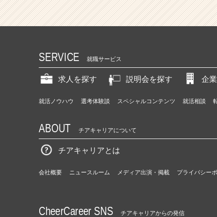
付
加
価
値
人
材
SERVICE
就職サービス
育
成
求人を探す
説明会を探す
企業
フ
ァ
就活ノウハウ
選考体験談
スペシャルコンテンツ
就活相談
ー
ム】
少
ABOUT
チアキャリアについて
数
精
チアキャリアとは
鋭
コ
会社概要
ニュースルーム
メディア出演・掲載
プライバシー
ン
サ
ル
テ
CheerCareer SNS
チアキャリアからの発信
ィ