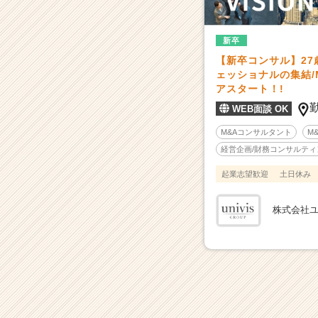
採
用/
求
新卒
人
【新卒コンサル】2
一
ェッショナルの集結/
覧
アスタート！!
-
WEB面談 OK
【プ
ロ
M&Aコンサルタント
M
経
経営企画/財務コンサルティ
営
者/
起業志望歓迎
土日休み
会
社
株式会社
に
依
存
し
な
い
高