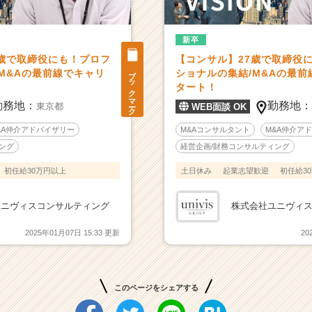
新卒
7歳で取締役にも！プロフ
【コンサル】27歳で取締役
ブックマーク
M&Aの最前線でキャリ
ショナルの集結/M&Aの最
タート！
勤務地：
勤務地
東京都
WEB面談 OK
&A仲介アドバイザリー
M&Aコンサルタント
M&A仲介ア
ング
経営企画/財務コンサルティング
初任給30万円以上
土日休み
起業志望歓迎
初任給3
ユニヴィスコンサルティング
株式会社ユニヴィ
2025年01月07日 15:33 更新
20
このページをシェアする