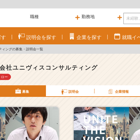
探す
説明会を
探す
企業を
探す
就職
イ
ティングの募集・説明会一覧
会社ユニヴィスコンサルティング
ォロー
募集
説明会
企業情報