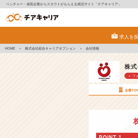
ベンチャー・成長企業からスカウトがもらえる就活サイト「チアキャリア」
株
式
求人を
会
社
HOME
＞
株式会社綜合キャリアオプション
＞
会社情報
綜
合
キ
株式
ャ
＋ フ
リ
ア
オ
企業TO
プ
シ
ョ
ン
の
会
社
POINT 1