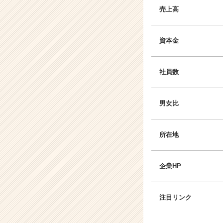
売上高
資本金
社員数
男女比
所在地
企業HP
注目リンク