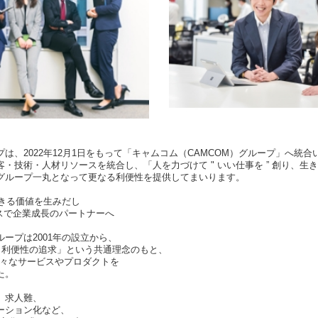
は、2022年12月1日をもって「キャムコム（CAMCOM）グループ」へ統合
・技術・人材リソースを統合し、「人を力づけて " いい仕事を ” 創り、生
グループ一丸となって更なる利便性を提供してまいります。
できる価値を生みだし
ービスで企業成長のパートナーへ
ープは2001年の設立から、
源泉は、利便性の追求」という共通理念のもと、
様々なサービスやプロダクトを
た。
、求人難、
ーション化など、