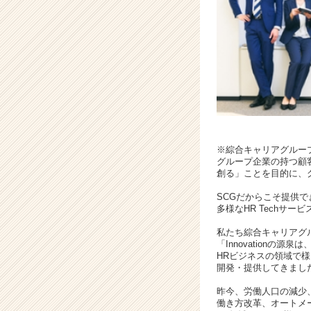
サ
ー
ビ
ス
で
企
業
成
長
の
パ
※綜合キャリアグループ
グループ企業の持つ顧客
ー
創る」ことを目的に、
ト
ナ
SCGだからこそ提供
ー
多様なHR Techサ
へ
私たち綜合キャリアグル
|
「Innovationの
ベ
HRビジネスの領域で
ン
開発・提供してきまし
チ
昨今、労働人口の減少
ャ
働き方改革、オートメ
ー・