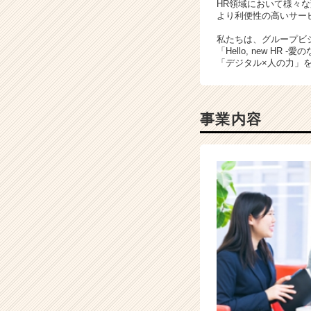
HR領域において様々
成
より利便性の高いサー
長
私たちは、グループビ
企
「Hello, new H
業
「デジタル×人の力」
か
ら
ス
カ
事業内容
ウ
ト
が
届
く
就
活
サ
イ
ト
チ
ア
キ