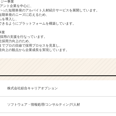
ロジー事業
イアント企業を中心に、
いった短期単発のアルバイト人材紹介サービスを展開しています。
短期単発のニーズに応えるため、
ムを導入し、
できるようにプラットフォームを構築しています。
事業
した採用の支援を行なっています。
社採用力向上のため、
までプロの目線で採用プロセスを見直し、
性向上の観点から企業成長を実現しています。
株式会社綜合キャリアオプション
ソフトウェア・情報処理/コンサルティング/人材