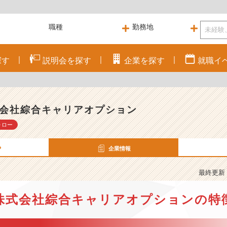
探す
説明会を
探す
企業を
探す
就職
イ
会社綜合キャリアオプション
ォロー
P
企業情報
最終更新： 
株式会社綜合キャリアオプションの特