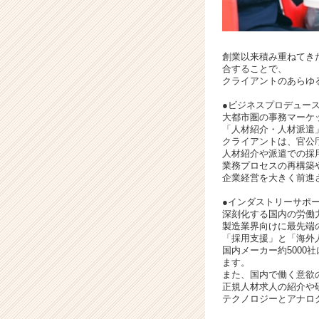
ャ
リ
ア
（C
創業以来積み重ねてき
h
合することで、
クライアントのあらゆる
e
e
●ビジネスプロデュー
r
大都市圏の事務マーケ
C
「人材紹介・人材派遣
クライアントは、官公
a
人材紹介や派遣での採
r
業務プロセスの再構築
e
企業経営を大きく前進
e
●インダストリーサポ
r）
深刻化する国内の労働
製造業界向けに最先端
「採用支援」と「海外
国内メーカー約500
ます。
また、国内で働く意欲
正規人材求人の紹介や
テクノロジーとアナロ