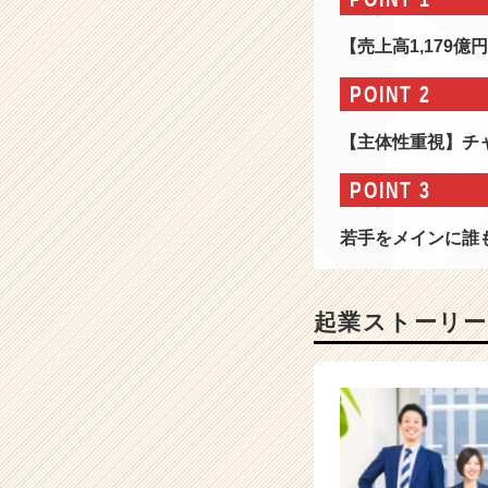
情
報
【売上高1,179
-
【売
POINT 2
上
高
【主体性重視】チ
1,
1
POINT 3
7
9
若手をメインに誰
億
円】
多
様
起業ストーリー
な
H
R
T
e
c
h