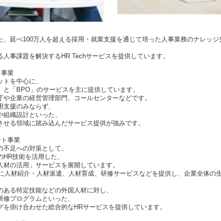
た、延べ100万人を超える採用・就業支援を通じて培った人事業務のナレッジ
人事課題を解決するHR Techサービスを提供しています。
ス事業
ットを中心に、
」と「BPO」のサービスを主に提供しています。
庁や企業の経営管理部門、コールセンターなどです。
用支援のみならず、
や組織設計といった、
させる領域に踏み込んだサービス提供が強みです。
ート事業
力不足への対策として、
のHR技術を活用した、
人材の活用」サービスを展開しています。
0社に人材紹介・人材派遣、人材育成、研修サービスなどを提供し、企業全体の
のある特定技能などの外国人材に対し、
研修プログラムといった、
グを掛け合わせた総合的なHRサービスを提供しています。