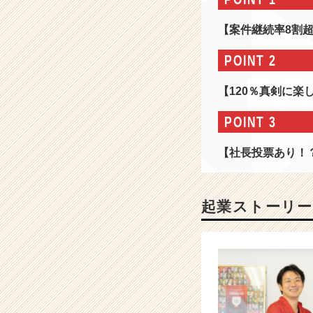
サ
ポ
【案件継続率8割超
ー
ト
POINT 2
で
お
【120％真剣に
客
様
POINT 3
の
魅
【社長投票あり！
力
を
最
大
起業ストーリー
化！
～
マ
ー
ケ
テ
ィ