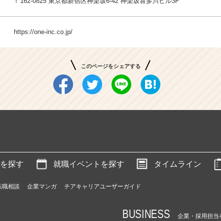
〒162-0825 東京都新宿区神楽坂6-42 神楽坂喜多川ビル3F
https://one-inc.co.jp/
このページをシェアする
を探す
就職イベントを探す
タイムライン
転職相談
企業マンガ
チアキャリアユーザーガイド
BUSINESS
企業・採用担当