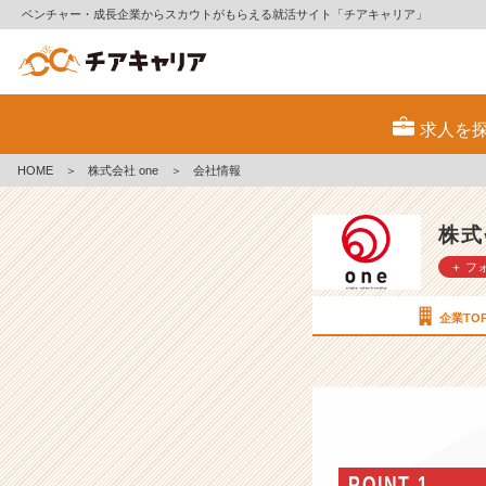
ベンチャー・成長企業からスカウトがもらえる就活サイト「チアキャリア」
株
式
求人を
会
社
HOME
＞
株式会社 one
＞
会社情報
o
n
e
株式
の
＋ フ
会
社
情
企業TO
報
-
一
気
通
貫
の
POINT 1