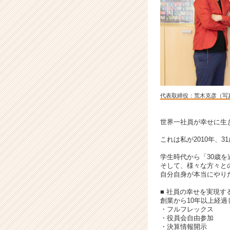
ン
グ
の
力
で
笑
顔
の
連
代表取締役：荒木克彦（写
鎖
を
引
世界一社員が幸せに生
き
これは私が2010年、
起
こ
学生時代から「30歳
す
そして、様々な方々と
～
自分自身が本当にやり
|
■ 社員の幸せを実現す
ベ
創業から10年以上経
ン
・フルフレックス
チ
・役員会自由参加
・決算情報開示
ャ