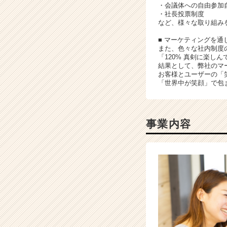
・会議体への自由参加
ー・
・社長投票制度
成
など、様々な取り組み
長
■ マーケティングを通
企
また、色々な社内制度
業
「120% 真剣に楽し
か
結果として、弊社のマ
ら
お客様とユーザーの「
「世界中が笑顔」で包
ス
カ
ウ
ト
事業内容
が
届
く
就
活
サ
イ
ト
チ
ア