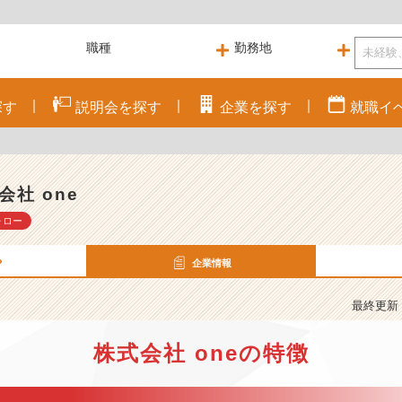
探す
説明会を
探す
企業を
探す
就職
イ
会社 one
ォロー
P
企業情報
最終更新： 
株式会社 oneの特徴