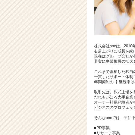
キ
ャ
リ
ア
（C
h
e
株式会社oneは、201
e
右肩上がりに成長を続
r
現在はグループ会社が
C
着実に事業規模の拡大
a
これまで蓄積した独自
r
一貫したサポート体制
e
年間契約の【 継続率は
e
r）
取引先は、株式上場を
だれもが知る大手企業
オーナー社長経験者が
ビジネスのプロフェッ
そんなoneでは、主に
■PR事業
■リサーチ事業