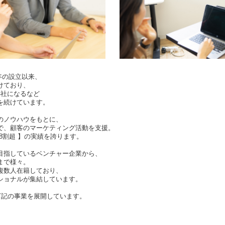
0年の設立以来、
けており、
4社になるなど
を続けています。
のノウハウをもとに、
で、顧客のマーケティング活動を支援。
8割超 】の実績を誇ります。
目指しているベンチャー企業から、
まで様々。
複数人在籍しており、
ショナルが集結しています。
下記の事業を展開しています。