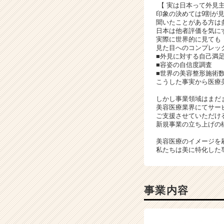
【 実は日本って外見主
ン
印象の決めては9割が
チ
聞いたことがある方は
ャ
日本は他者評価を気に
実際に世界的に見ても
ー・
見た目へのコンプレッ
成
■外見に対する自己
長
■容姿の自信度調
企
■世界の美容整形施術
こうした事実から医療
業
か
しかし事業領域はまだ
ら
美容医療業界にてサー
ス
ご支援させていただけ
カ
新規事業の立ち上げの
ウ
美容医療のイメージを
ト
私たちは美に特化した
が
届
く
就
事業内容
活
サ
イ