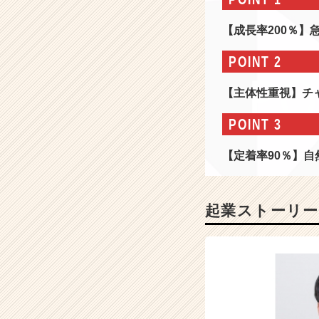
×
I
【成長率200％
T
テ
POINT 2
ク
ノ
【主体性重視】チ
ロ
ジ
POINT 3
ー』
で
【定着率90％】
急
成
長
中！
起業ストーリー
2
0
0
0
億
円
超