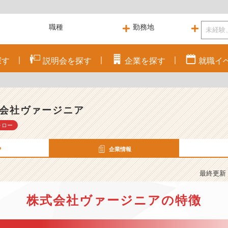
探す
説明会を
探す
企業を
探す
就職
イ
会社ヴァージニア
ォロー
P
企業情報
最終更新： 
株式会社ヴァージニアの特徴