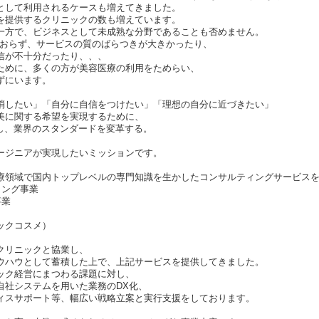
として利用されるケースも増えてきました。
を提供するクリニックの数も増えています。
一方で、ビジネスとして未成熟な分野であることも否めません。
でおらず、サービスの質のばらつきが大きかったり、
信が不十分だったり、、、
ために、多くの方が美容医療の利用をためらい、
ずにいます。
消したい」「自分に自信をつけたい」「理想の自分に近づきたい」
美に関する希望を実現するために、
用し、業界のスタンダードを変革する。
ージニアが実現したいミッションです。
療領域で国内トップレベルの専門知識を生かしたコンサルティングサービス
ィング事業
事業
ックコスメ）
クリニックと協業し、
ウハウとして蓄積した上で、上記サービスを提供してきました。
ック経営にまつわる課題に対し、
自社システムを用いた業務のDX化、
ィスサポート等、幅広い戦略立案と実行支援をしております。