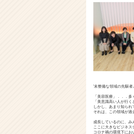
ト
チ
ア
キ
ャ
リ
ア
（C
h
e
e
r
C
a
'未整備な領域の先駆者
r
「美容医療」．．．多
e
「美意識高い人が行く
e
しかし、あまり知られ
r）
それは、この領域が過
成長しているのに、み
ここに大きなビジネス
コロナ禍の環境下にお