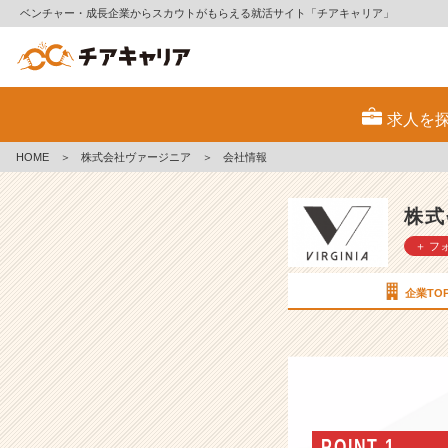
ベンチャー・成長企業からスカウトがもらえる就活サイト「チアキャリア」
株
式
求人を
会
社
HOME
＞
株式会社ヴァージニア
＞
会社情報
ヴ
ァ
ー
株式
ジ
＋ フ
ニ
ア
の
企業TO
会
社
情
報
-
『美
容
POINT 1