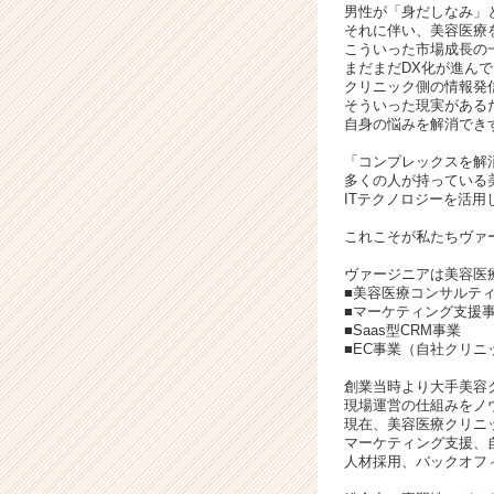
男性が「身だしなみ」
それに伴い、美容医療
こういった市場成長の
まだまだDX化が進ん
クリニック側の情報発
そういった現実がある
自身の悩みを解消でき
「コンプレックスを解
多くの人が持っている
ITテクノロジーを活
これこそが私たちヴァ
ヴァージニアは美容医
■美容医療コンサルテ
■マーケティング支援
■Saas型CRM事業
■EC事業（自社クリニ
創業当時より大手美容
現場運営の仕組みをノ
現在、美容医療クリニ
マーケティング支援、
人材採用、バックオフ