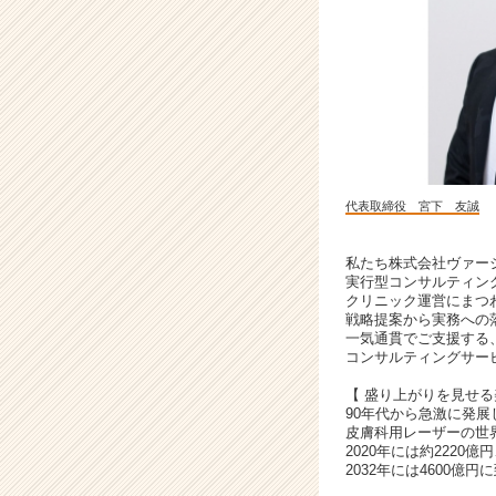
の
美
容
医
療
業
界
で
顧
代表取締役 宮下 友誠
客
の
課
私たち株式会社ヴァー
実行型コンサルティン
題
クリニック運営にまつ
解
戦略提案から実務への
決
一気通貫でご支援する
を
コンサルティングサー
叶
【 盛り上がりを見せる
え
90年代から急激に発展
ま
皮膚科用レーザーの世
す！
2020年には約2220億
|
2032年には4600億
ベ