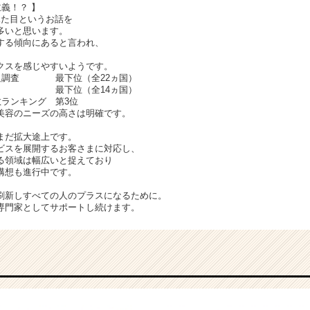
義！？ 】
見た目というお話を
多いと思います。
する傾向にあると言われ、
クスを感じやすいようです。
満足調査 最下位（全22ヵ国）
査 最下位（全14ヵ国）
数ランキング 第3位
美容のニーズの高さは明確です。
まだ拡大途上です。
ビスを展開するお客さまに対応し、
る領域は幅広いと捉えており
構想も進行中です。
刷新しすべての人のプラスになるために。
専門家としてサポートし続けます。