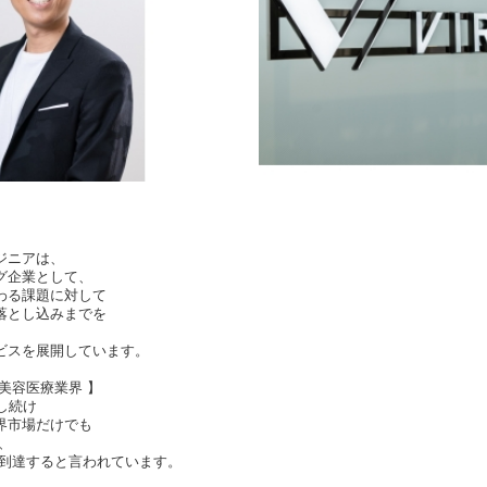
ジニアは、
グ企業として、
わる課題に対して
落とし込みまでを
、
ビスを展開しています。
美容医療業界 】
し続け
界市場だけでも
円、
円に到達すると言われています。