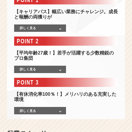
3
8
【キャリアパス】幅広い業務にチャレンジ。成長
万
と報酬の両獲りが
円】
利
詳しく見る
用
者
POINT 2
急
上
【平均年齢27歳！】若手が活躍する少数精鋭の
昇
プロ集団
の
モ
詳しく見る
バ
POINT 3
イ
ル
【有休消化率100％！】メリハリのある充実した
系
環境
S
a
詳しく見る
a
S
で、
隠