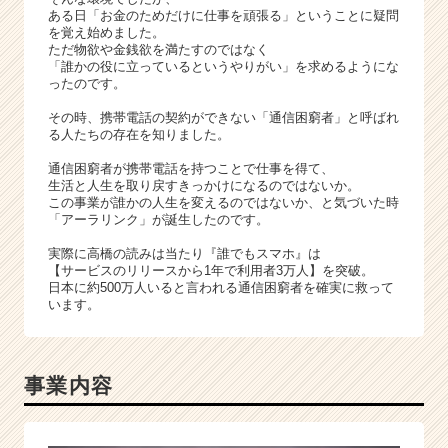
h
ある日「お金のためだけに仕事を頑張る」ということに疑問
e
を覚え始めました。
e
ただ物欲や金銭欲を満たすのではなく
「誰かの役に立っているというやりがい」を求めるようにな
r
ったのです。
C
a
その時、携帯電話の契約ができない「通信困窮者」と呼ばれ
r
る人たちの存在を知りました。
e
通信困窮者が携帯電話を持つことで仕事を得て、
e
生活と人生を取り戻すきっかけになるのではないか。
r）
この事業が誰かの人生を変えるのではないか、と気づいた時
「アーラリンク」が誕生したのです。
実際に高橋の読みは当たり『誰でもスマホ』は
【サービスのリリースから1年で利用者3万人】を突破。
日本に約500万人いると言われる通信困窮者を確実に救って
います。
事業内容