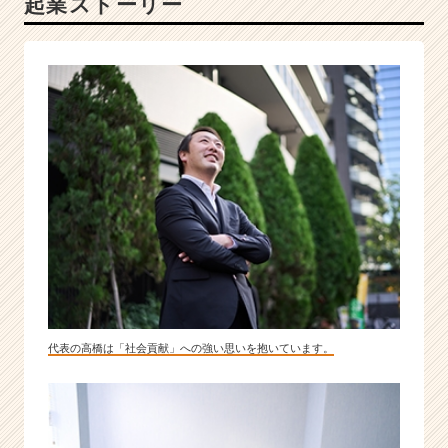
起業ストーリー
れ
た
社
会
課
題
を
解
決
す
る。
|
ベ
ン
チ
ャ
代表の高橋は「社会貢献」への強い思いを抱いています。
ー・
成
長
企
業