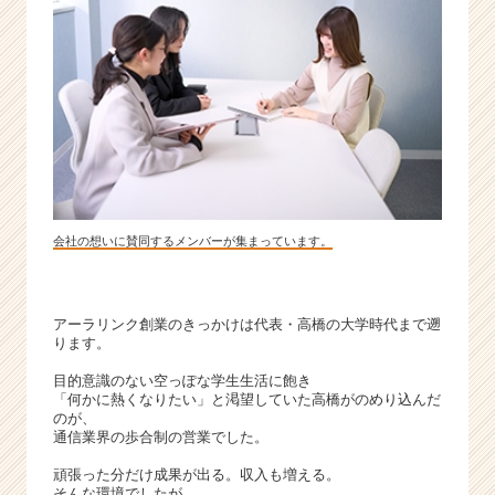
か
ら
ス
カ
ウ
ト
が
届
く
就
会社の想いに賛同するメンバーが集まっています。
活
サ
イ
ト
アーラリンク創業のきっかけは代表・高橋の大学時代まで遡
チ
ります。
ア
目的意識のない空っぽな学生生活に飽き
キ
「何かに熱くなりたい」と渇望していた高橋がのめり込んだ
ャ
のが、
リ
通信業界の歩合制の営業でした。
ア
頑張った分だけ成果が出る。収入も増える。
（C
そんな環境でしたが、