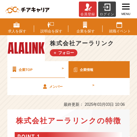
MENU
会員登録
ログイン
株
式
会
求人を
探す
説明会を
探す
企業を
探す
就職
イベント
社
ア
株式会社アーラリンク
ー
＋ フォロー
ラ
リ
ン
>
企業TOP
企業情報
ク
の
>
メンバー
会
社
情
最終更新： 2025年03月03日 10:06
報
-
株式会社アーラリンクの特徴
【初
任
給
POINT 1