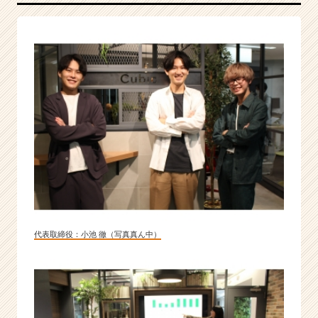
業
か
ら
ス
カ
ウ
ト
が
届
く
就
活
サ
イ
ト
代表取締役：小池 徹（写真真ん中）
チ
ア
キ
ャ
リ
ア