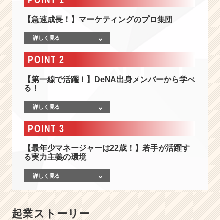
s
t
【急速成長！】マーケティングのプロ集団
y
o
詳しく見る
u
r
POINT 2
S
u
【第一線で活躍！】DeNA出身メンバーから学べ
c
る！
c
e
詳しく見る
s
s」
POINT 3
|
ベ
【最年少マネージャーは22歳！】若手が活躍す
る実力主義の環境
ン
チ
詳しく見る
ャ
ー・
成
長
起業ストーリー
企