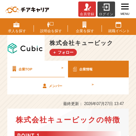
MENU
会員登録
ログイン
株
式
会
求人を
探す
説明会を
探す
企業を
探す
就職
イベント
社
キ
株式会社キュービック
ュ
＋ フォロー
ー
ビ
ッ
>
企業TOP
企業情報
ク
の
>
メンバー
会
社
情
最終更新： 2026年07月27日 13:47
報
-
株式会社キュービックの特徴
「B
o
o
POINT 1