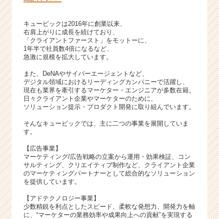
キュービックは2016年に創業以来、
右肩上がりに成長を続けており、
「クライアントファースト」をモットーに、
1年半で社員数4倍になるなど、
急激に規模を拡大しています。
また、DeNAやサイバーエージェントなど、
デジタル領域におけるリーディングカンパニーで活躍し、
現在も業界を牽引するマーケター・エンジニアが多数在籍。
日々クライアント企業やマーケターのために、
ソリューション提示・プロダクト開発に取り組んでいます。
そんなキュービックでは、主に二つの事業を展開していま
す。
【広告事業】
マーケティング/広告戦略の立案から運用・効果検証、コン
サルティング、クリエイティブ制作など、クライアント企業
のマーケティングパートナーとして総合的なソリューション
を提供しています。
【アドテクノロジー事業】
少数精鋭を利点としたスピード、柔軟な発想力、開発力を軸
に、“マーケターの業務効率や成果向上への貢献”を実現する