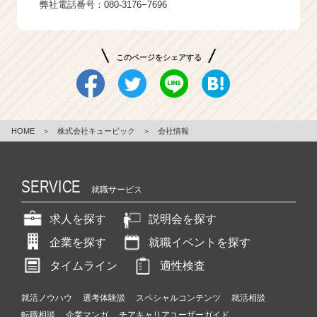
弊社電話番号：080-3176−7696
このページをシェアする
HOME
＞
株式会社キュービック
＞
会社情報
SERVICE
就職サービス
求人を探す
説明会を探す
企業を探す
就職イベントを探す
タイムライン
適性検査
就活ノウハウ
選考体験談
スペシャルコンテンツ
就活相談
転職相談
企業マンガ
チアキャリアユーザーガイド