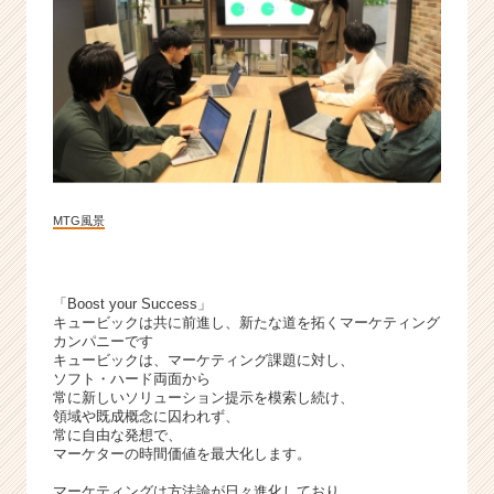
（C
h
e
e
r
C
a
r
e
e
MTG風景
r）
「Boost your Success」
キュービックは共に前進し、新たな道を拓くマーケティング
カンパニーです
キュービックは、マーケティング課題に対し、
ソフト・ハード両面から
常に新しいソリューション提示を模索し続け、
領域や既成概念に囚われず、
常に自由な発想で、
マーケターの時間価値を最大化します。
マーケティングは方法論が日々進化しており、