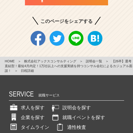
このページをシェアする
HOME
＞
株式会社アックスコンサルティング
＞
説明会一覧
＞
【26卒】選考
直結型！最短4月内定！1万社以上への支援実績を持つコンサル会社によるカジュアル面
談！
＞
日程詳細
SERVICE
就職サービス
求人を探す
説明会を探す
企業を探す
就職イベントを探す
タイムライン
適性検査