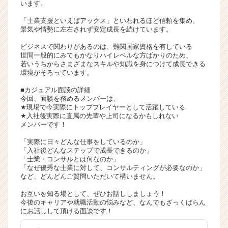
います。
就
活
「士業支援といえばアックス」といわれるほど信頼を集め、
景気や情勢に左右されず安定成長を続けています。
サ
イ
ビジネスで関わりがあるのは、難関国家資格を有している
ト
世間一般的にみてもかなりハイレベルな方ばかりのため、
チ
若いうちからさまざまなスキルや知識を身につけて成長できる
環境がそろっています。
ア
キ
■カジュアル面談の詳細
ャ
今回、面談を務めるメンバーは、
リ
★現場で今実際にトッププレイヤーとして活躍している
★入社後実際に直属の先輩や上司になるかもしれない
ア
メンバーです！
（C
h
「実際に日々どんな仕事をしているのか」
e
「入社後どんなステップで成長できるのか」
「士業・コンサルとは何なのか」
e
「なぜ優秀な士業に対して、コンサルティングが必要なのか」
r
など、どんどんご質問いただいて構いません。
C
a
お互いを知る場として、ぜひお話ししましょう！
r
今後のキャリアや就職活動の悩みなど、なんでもざっくばらん
にお話しして頂ける面談です！
e
e