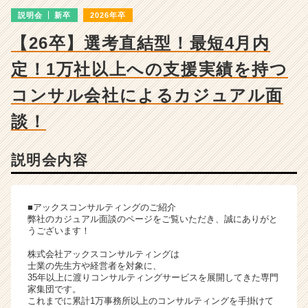
会
説明会
新卒
2026年卒
詳
細
【26卒】選考直結型！最短4月内
|
ベ
定！1万社以上への支援実績を持つ
ン
チ
コンサル会社によるカジュアル面
ャ
談！
ー・
成
長
説明会内容
企
業
か
ら
■アックスコンサルティングのご紹介
弊社のカジュアル面談のページをご覧いただき、誠にありがと
ス
うございます！
カ
ウ
株式会社アックスコンサルティングは
ト
士業の先生方や経営者を対象に、
35年以上に渡りコンサルティングサービスを展開してきた専門
が
家集団です。
届
これまでに累計1万事務所以上のコンサルティングを手掛けて
く