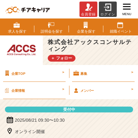
MENU
会員登録
ログイン
株
式
会
求人を
探す
説明会を
探す
企業を
探す
就職
イベント
社
株式会社アックスコンサルテ
ア
ィング
ッ
ク
＋ フォロー
ス
コ
>
>
企業TOP
募集
ン
サ
ル
>
>
企業情報
メンバー
テ
ィ
ン
受付中
グ
の
2025/08/21 09:30〜10:30
説
オンライン開催
明