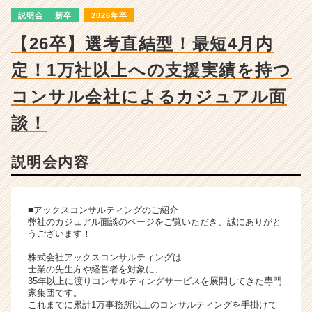
会
説明会
新卒
2026年卒
詳
細
【26卒】選考直結型！最短4月内
|
ベ
定！1万社以上への支援実績を持つ
ン
チ
コンサル会社によるカジュアル面
ャ
談！
ー・
成
長
説明会内容
企
業
か
ら
■アックスコンサルティングのご紹介
弊社のカジュアル面談のページをご覧いただき、誠にありがと
ス
うございます！
カ
ウ
株式会社アックスコンサルティングは
ト
士業の先生方や経営者を対象に、
35年以上に渡りコンサルティングサービスを展開してきた専門
が
家集団です。
届
これまでに累計1万事務所以上のコンサルティングを手掛けて
く