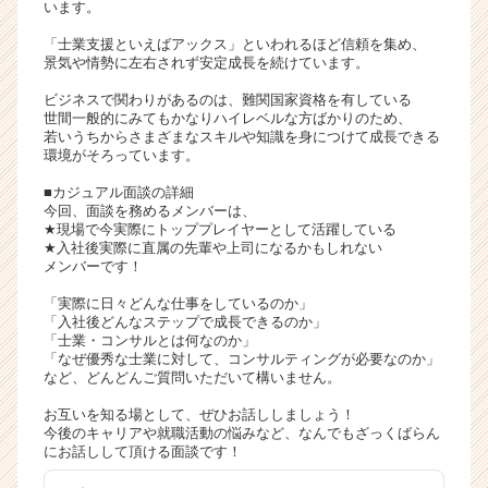
います。
就
活
「士業支援といえばアックス」といわれるほど信頼を集め、
景気や情勢に左右されず安定成長を続けています。
サ
イ
ビジネスで関わりがあるのは、難関国家資格を有している
ト
世間一般的にみてもかなりハイレベルな方ばかりのため、
チ
若いうちからさまざまなスキルや知識を身につけて成長できる
環境がそろっています。
ア
キ
■カジュアル面談の詳細
ャ
今回、面談を務めるメンバーは、
リ
★現場で今実際にトッププレイヤーとして活躍している
★入社後実際に直属の先輩や上司になるかもしれない
ア
メンバーです！
（C
h
「実際に日々どんな仕事をしているのか」
e
「入社後どんなステップで成長できるのか」
「士業・コンサルとは何なのか」
e
「なぜ優秀な士業に対して、コンサルティングが必要なのか」
r
など、どんどんご質問いただいて構いません。
C
a
お互いを知る場として、ぜひお話ししましょう！
r
今後のキャリアや就職活動の悩みなど、なんでもざっくばらん
にお話しして頂ける面談です！
e
e