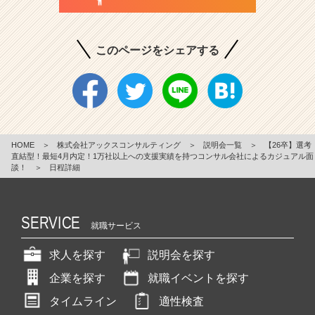
このページをシェアする
HOME
＞
株式会社アックスコンサルティング
＞
説明会一覧
＞
【26卒】選考
直結型！最短4月内定！1万社以上への支援実績を持つコンサル会社によるカジュアル面
談！
＞
日程詳細
SERVICE
就職サービス
求人を探す
説明会を探す
企業を探す
就職イベントを探す
タイムライン
適性検査