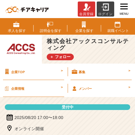
MENU
会員登録
ログイン
株
式
会
求人を
探す
説明会を
探す
企業を
探す
就職
イベント
社
株式会社アックスコンサルテ
ア
ィング
ッ
ク
＋ フォロー
ス
コ
>
>
企業TOP
募集
ン
サ
ル
>
>
企業情報
メンバー
テ
ィ
ン
受付中
グ
の
2025/08/20 17:00〜18:00
説
オンライン開催
明