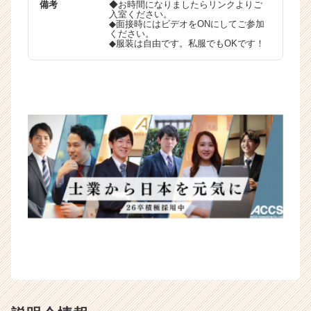
備考
◆お時間になりましたらリンクよりご
r）
入室ください。
◆面接時にはビデオをONにしてご参加
ください。
◆服装は自由です。私服でもOKです！