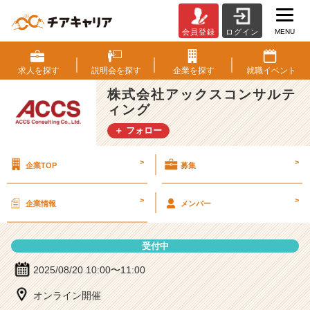
MENU
会員登録
ログイン
株
式
会
求人を
探す
説明会を
探す
企業を
探す
就職
イベント
社
株式会社アックスコンサルテ
ア
ィング
ッ
ク
＋ フォロー
ス
コ
>
>
企業TOP
募集
ン
サ
ル
>
>
企業情報
メンバー
テ
ィ
ン
受付中
グ
の
2025/08/20 10:00〜11:00
説
オンライン開催
明