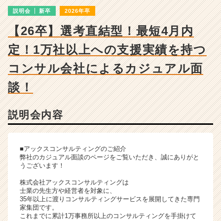
会
説明会
新卒
2026年卒
詳
細
【26卒】選考直結型！最短4月内
|
ベ
定！1万社以上への支援実績を持つ
ン
チ
コンサル会社によるカジュアル面
ャ
談！
ー・
成
長
説明会内容
企
業
か
ら
■アックスコンサルティングのご紹介
弊社のカジュアル面談のページをご覧いただき、誠にありがと
ス
うございます！
カ
ウ
株式会社アックスコンサルティングは
ト
士業の先生方や経営者を対象に、
35年以上に渡りコンサルティングサービスを展開してきた専門
が
家集団です。
届
これまでに累計1万事務所以上のコンサルティングを手掛けて
く