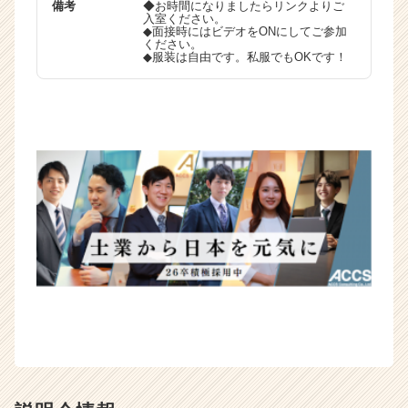
備考
◆お時間になりましたらリンクよりご
r）
入室ください。
◆面接時にはビデオをONにしてご参加
ください。
◆服装は自由です。私服でもOKです！