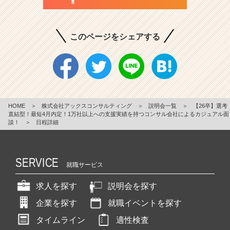
このページをシェアする
HOME
＞
株式会社アックスコンサルティング
＞
説明会一覧
＞
【26卒】選考
直結型！最短4月内定！1万社以上への支援実績を持つコンサル会社によるカジュアル面
談！
＞
日程詳細
SERVICE
就職サービス
求人を探す
説明会を探す
企業を探す
就職イベントを探す
タイムライン
適性検査