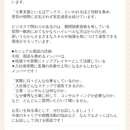
います。
就
活
「士業支援といえばアックス」といわれるほど信頼を集め、
景気や情勢に左右されず安定成長を続けています。
サ
イ
ビジネスで関わりがあるのは、難関国家資格を有している
ト
世間一般的にみてもかなりハイレベルな方ばかりのため、
チ
若いうちからさまざまなスキルや知識を身につけて成長できる
環境がそろっています。
ア
キ
■カジュアル面談の詳細
ャ
今回、面談を務めるメンバーは、
リ
★現場で今実際にトッププレイヤーとして活躍している
★入社後実際に直属の先輩や上司になるかもしれない
ア
メンバーです！
（C
h
「実際に日々どんな仕事をしているのか」
e
「入社後どんなステップで成長できるのか」
「士業・コンサルとは何なのか」
e
「なぜ優秀な士業に対して、コンサルティングが必要なのか」
r
など、どんどんご質問いただいて構いません。
C
a
お互いを知る場として、ぜひお話ししましょう！
r
今後のキャリアや就職活動の悩みなど、なんでもざっくばらん
にお話しして頂ける面談です！
e
e