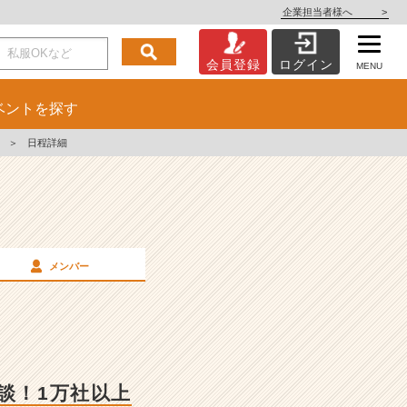
企業担当者様へ
>
会員登録
ログイン
MENU
ベント
を探す
＞
日程詳細
メンバー
談！1万社以上