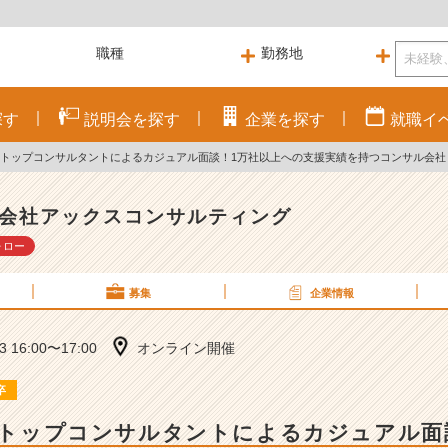
探す
説明会を
探す
企業を
探す
就職
イ
EB】トップコンサルタントによるカジュアル面談！1万社以上への支援実績を持つコンサル会社
会社アックスコンサルティング
ォロー
募集
企業情報
03 16:00〜17:00
オンライン開催
卒
B】トップコンサルタントによるカジュアル面