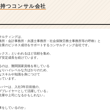
を持つコンサル会社
サルティングは、
務所・会計事務所・弁護士事務所・社会保険労務士事務所等の呼称）と
企業のビジネス成功をサポートするコンサルティング会社です。
ックス」といわれるほど信頼を集め、
ず安定成長を続けています。
るのは、難関国家資格を有している
なりハイレベルな方ばかりのため、
なスキルや知識を身につけて
っています。
ンバーは、入社3年目前後の、
ププレイヤーとして活躍している」
先輩や上司になるかもしれない」
事をしているのか」