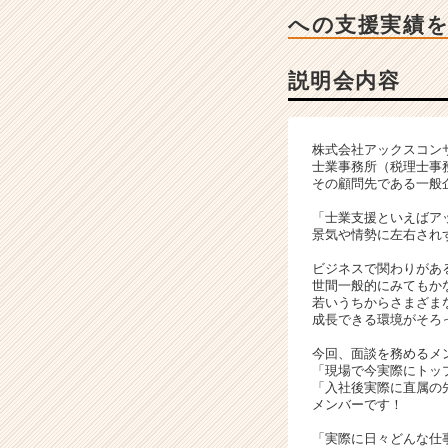
明
への支援実績
会
詳
細
説明会内容
|
ベ
ン
株式会社アックスコン
チ
士業事務所（税理士事
ャ
その顧問先である一般
ー・
「士業支援といえばア
成
景気や情勢に左右され
長
企
ビジネスで関わりがあ
業
世間一般的にみてもか
若いうちからさまざま
か
成長できる環境がそろ
ら
ス
今回、面談を務めるメ
カ
「現場で今実際にトッ
「入社後実際に直属の
ウ
メンバーです！
ト
が
「実際に日々どんな仕