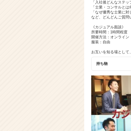
届
「入社後どんなステッ
く
「士業・コンサルとは
「なぜ優秀な士業に対
就
など、どんどんご質問
活
サ
《カジュアル面談》
イ
所要時間：1時間程度
開催方法：オンライン
ト
服装：自由
チ
ア
お互いを知る場として
キ
ャ
持ち物
リ
ア
（C
h
e
e
r
C
a
r
e