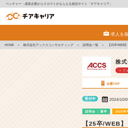
ベンチャー・成長企業からスカウトがもらえる就活サイト「チアキャリア」
株
式
求人を
会
社
HOME
＞
株式会社アックスコンサルティング
＞
説明会一覧
＞
【25卒/W
ア
ッ
ク
株式
ス
＋ フ
コ
ン
サ
企業TOP
ル
テ
受付中
2024/10/
ィ
ン
説明会
新卒
2025年
グ
の
【25卒/WE
説