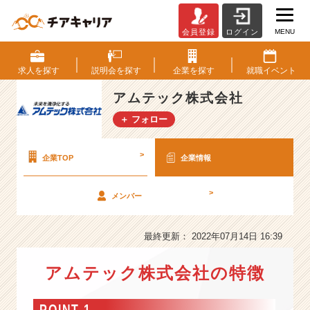
MENU
会員登録
ログイン
ア
ム
テ
求人を
探す
説明会を
探す
企業を
探す
就職
イベント
ッ
ク
アムテック株式会社
株
＋ フォロー
式
会
社
>
企業TOP
企業情報
の
会
>
メンバー
社
情
報
最終更新： 2022年07月14日 16:39
-
【国
アムテック株式会社の特徴
内
シ
ェ
POINT 1