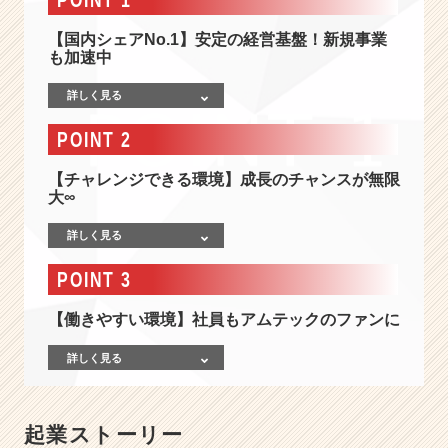
ア
N
【国内シェアNo.1】安定の経営基盤！新規事業
o.
も加速中
1】
設
詳しく見る
立
か
POINT 2
ら
3
【チャレンジできる環境】成長のチャンスが無限
5
大∞
年
増
詳しく見る
収
POINT 3
増
益！
【働きやすい環境】社員もアムテックのファンに
新
規
詳しく見る
事
業
も
展
起業ストーリー
開