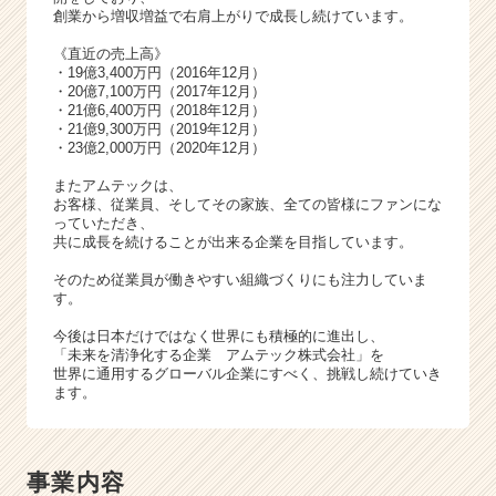
ャ
創業から増収増益で右肩上がりで成長し続けています。
リ
ア
《直近の売上高》
・19億3,400万円（2016年12月）
（C
・20億7,100万円（2017年12月）
h
・21億6,400万円（2018年12月）
e
・21億9,300万円（2019年12月）
e
・23億2,000万円（2020年12月）
r
またアムテックは、
C
お客様、従業員、そしてその家族、全ての皆様にファンにな
a
っていただき、
r
共に成長を続けることが出来る企業を目指しています。
e
そのため従業員が働きやすい組織づくりにも注力していま
e
す。
r）
今後は日本だけではなく世界にも積極的に進出し、
「未来を清浄化する企業 アムテック株式会社」を
世界に通用するグローバル企業にすべく、挑戦し続けていき
ます。
事業内容