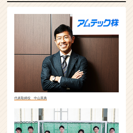
す
る
「医
療」
×
「ベ
ン
チ
ャ
ー」
の
注
目
企
業。
代表取締役 中山英典
|
ベ
ン
チ
ャ
ー・