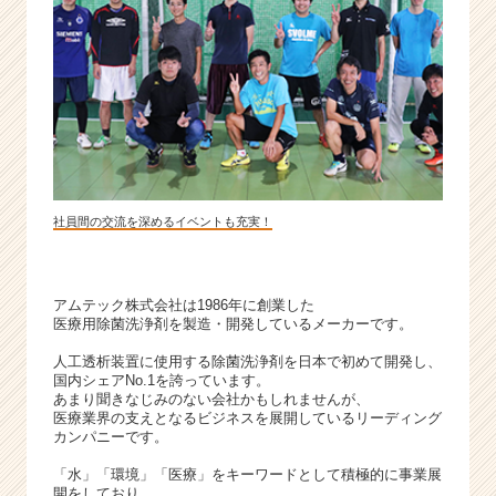
成
長
企
業
か
ら
ス
カ
ウ
ト
社員間の交流を深めるイベントも充実！
が
届
く
アムテック株式会社は1986年に創業した
就
医療用除菌洗浄剤を製造・開発しているメーカーです。
活
サ
人工透析装置に使用する除菌洗浄剤を日本で初めて開発し、
国内シェアNo.1を誇っています。
イ
あまり聞きなじみのない会社かもしれませんが、
ト
医療業界の支えとなるビジネスを展開しているリーディング
チ
カンパニーです。
ア
「水」「環境」「医療」をキーワードとして積極的に事業展
キ
開をしており、