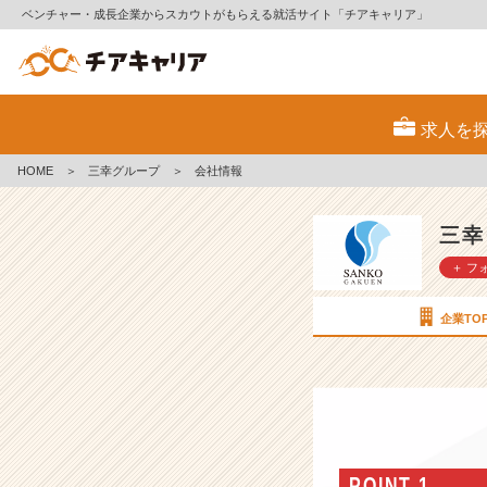
ベンチャー・成長企業からスカウトがもらえる就活サイト「チアキャリア」
三
幸
求人を
グ
ル
HOME
＞
三幸グループ
＞
会社情報
ー
プ
の
三幸
会
＋ フ
社
情
報
企業TO
-
【人
生
の
入
り
口
POINT 1