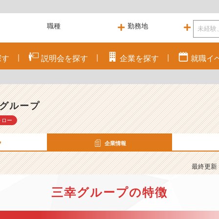
探す
説明会を
探す
企業を
探す
就職
イ
グループ
ォロー
P
企業情報
最終更新： 
三幸グループの特徴