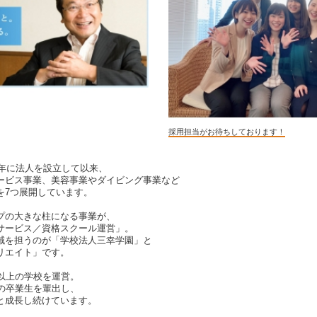
採用担当がお待ちしております！
5年に法人を設立して以来、
ービス事業、美容事業やダイビング事業など
を7つ展開しています。
プの大きな柱になる事業が、
サービス／資格スクール運営」。
域を担うのが「学校法人三幸学園」と
リエイト」です。
校以上の学校を運営。
上の卒業生を輩出し、
と成長し続けています。