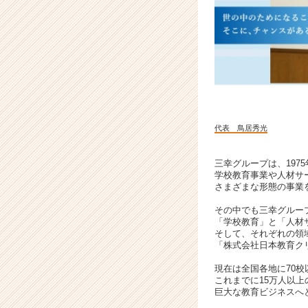
た
な
カ
タ
チ”を
生
み
出
す
代表 鳥居秀光
注
目
ベ
三幸グループは、197
学校教育事業や人材サ
ン
さまざまな形態の事業
チ
ャ
その中でも三幸グルー
ー
「学校教育」と「人材
|
そして、それぞれの領
「株式会社日本教育ク
ベ
ン
現在は全国各地に70
チ
これまでに15万人以
ャ
巨大な教育ビジネスへ
ー・