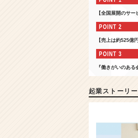
か
ら
【全国展開のサー
出
口
POINT 2
ま
で】
【売上は約525
7
つ
POINT 3
も
の
『働きがいのある
事
業
を
展
起業ストーリー
開！
教
育
×
人
材
の”新