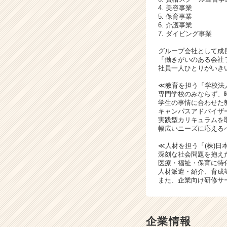
4. 美容事業
5. 保育事業
6. 介護事業
7. ダイビング事業
グループ会社として成
「働きがいのある会社
社員一人ひとりがいき
≪教育を担う「学校法
専門学校のみならず、
学生の事情に合わせた
キャンパスアドバイザ
実践型カリキュラムを
幅広いニーズに応える
≪人材を担う「(株)日
深刻な社会問題を抱え
医療・福祉・保育に特
人材派遣・紹介、育成
また、企業向け研修サ
企業情報