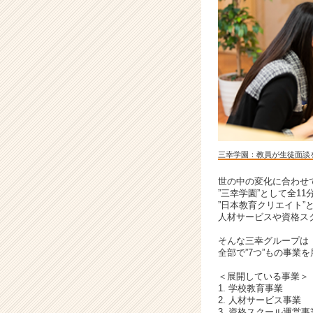
ャ
リ
ア
（C
h
e
e
r
C
a
r
三幸学園：教員が生徒面談
e
世の中の変化に合わせ
e
”三幸学園”として全1
r）
”日本教育クリエイト
人材サービスや資格ス
そんな三幸グループは
全部で”7つ”もの事業
＜展開している事業＞
1. 学校教育事業
2. 人材サービス事業
3. 資格スクール運営事