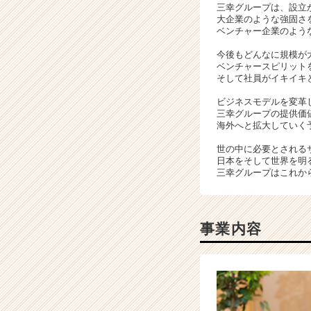
三幸グループは、設立
成
大企業のような強固さ
長
ベンチャー企業のよう
企
今後もどんなに規模が
業
ベンチャースピリット
か
そして社員がイキイキ
ら
ス
ビジネスモデルを変革
三幸グループの提供価
カ
海外へと拡大していく
ウ
ト
世の中に必要とされる
が
日本をそして世界を明
届
三幸グループはこれか
く
就
活
事業内容
サ
イ
ト
チ
ア
キ