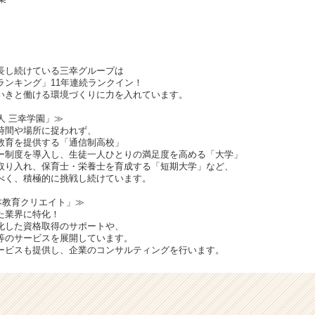
長し続けている三幸グループは
ランキング」11年連続ランクイン！
いきと働ける環境づくりに力を入れています。
人 三幸学園」≫
時間や場所に捉われず、
教育を提供する「通信制高校」
ー制度を導入し、生徒一人ひとりの満足度を高める「大学」
取り入れ、保育士・栄養士を育成する「短期大学」など、
べく、積極的に挑戦し続けています。
本教育クリエイト」≫
た業界に特化！
化した資格取得のサポートや、
等のサービスを展開しています。
ービスも提供し、企業のコンサルティングを行います。