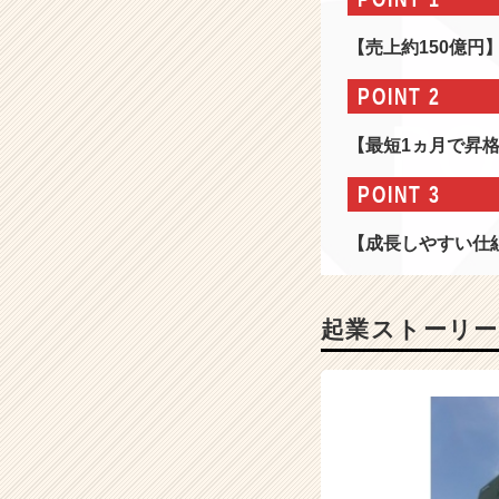
年
以
【売上約150億円
上
連
POINT 2
続
業
【最短1ヵ月で昇
界
N
POINT 3
o.
1】
【成長しやすい仕
累
計
1
4
起業ストーリー
万
件
以
上
の
実
績！