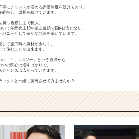
平等にチャンスが掴める評価制度を設けており、
を維持し、成長を続けています。
点を持つ規模にまで拡大。
おいて年間売上10年以上連続で国内1位となり、
ンパニーとして確かな地位を築いています。
較して施工時の廃材が少なく、
せて住むことが出来ます。
目され、「エコロジー」という観点から
の中の関心は増すばかりで、
スチャンスは広がっていきます。
テックスと一緒に実現させてみませんか？