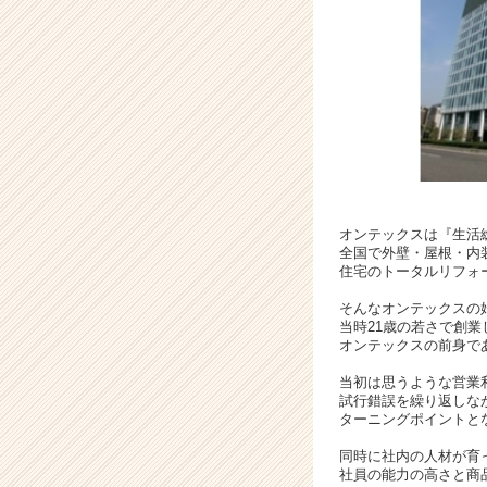
人々
の”暮
ら
し”を
支
え
る
リ
ー
デ
ィ
オンテックスは『生活
全国で外壁・屋根・内
ン
住宅のトータルリフォ
グ
カ
そんなオンテックスの始
ン
当時21歳の若さで創業し
オンテックスの前身であ
パ
ニ
当初は思うような営業
ー
試行錯誤を繰り返しな
|
ターニングポイントと
ベ
同時に社内の人材が育
ン
社員の能力の高さと商
チ