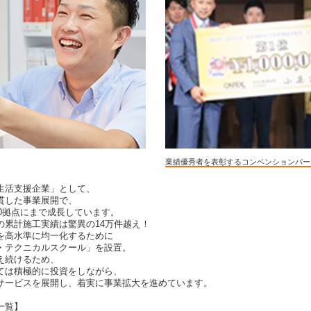
業績優秀者を表彰するコンベンションパー
生活支援企業」として、
貫した事業展開で、
60拠点にまで成長しています。
の累計施工実績は驚異の14万件越え！
を高水準に均一化するために
・テクニカルスクール」を設置。
え続けるため、
ては積極的に投資をしながら、
サービスを展開し、着実に事業拡大を進めています。
一覧】