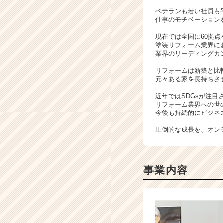
ャ
ベテランも若い社員も
ー・
仕事のモチベーション
成
現在では全国に60拠
長
塗装リフォーム業界に
企
業界のリーディングカ
業
リフォームは新築と比
か
元々ある家を長持ちさ
ら
ス
近年ではSDGsが注
カ
リフォーム業界への世
今後も持続的にビジネ
ウ
ト
圧倒的な成長を、オン
が
届
く
就
事業内容
活
サ
イ
ト
チ