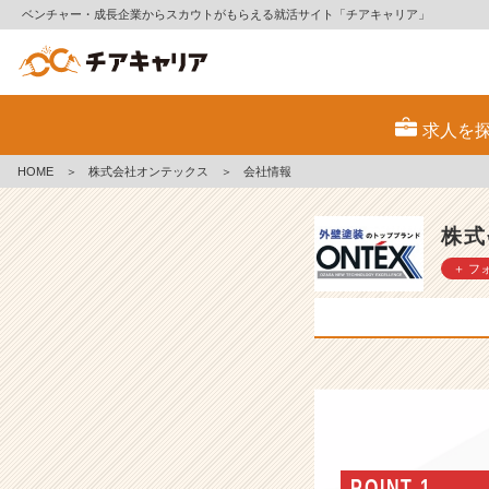
ベンチャー・成長企業からスカウトがもらえる就活サイト「チアキャリア」
株
式
求人を
会
社
HOME
＞
株式会社オンテックス
＞
会社情報
オ
ン
テ
株式
ッ
＋ フ
ク
ス
の
会
社
情
報
-
【1
0
POINT 1