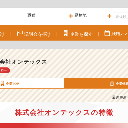
探す
説明会を
探す
企業を
探す
就職
イ
会社オンテックス
ォロー
企業TOP
企業情
最終更新： 
株式会社オンテックスの特徴