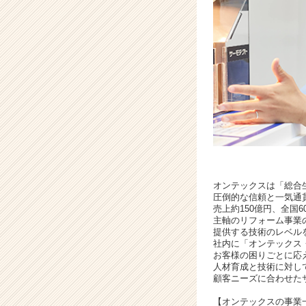
ア
キ
ャ
リ
ア
（C
h
e
e
r
C
a
r
オンテックスは「総合
e
圧倒的な信頼と一気通
e
売上約150億円、全国
主軸のリフォーム事業
r）
提供する技術のレベル
社内に「オンテックス
お客様の困りごとに応
人材育成と技術に対し
顧客ニーズに合わせた
【オンテックスの事業