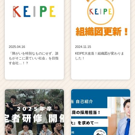
ウ
ト
が
届
く
就
活
2025.04.16
2024.11.15
サ
「障がいを特別なものにせず、誰
KEIPE大改造！組織図が変わりま
イ
もがそこに居ていい社会」を目指
した！
ト
す会社…！？
チ
ア
キ
ャ
リ
ア
（C
h
e
e
r