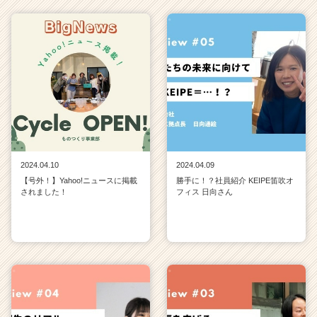
2024.04.10
2024.04.09
【号外！】Yahoo!ニュースに掲載
勝手に！？社員紹介 KEIPE笛吹オ
されました！
フィス 日向さん