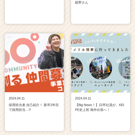
荻野さん
2024.04.11
2024.04.11
採用担当者 自己紹介！ 新卒2年目
【Big News！】22卒社員が、KEI
で採用担当…⁉
PE史上初 海外出張へ！