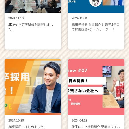
C
a
r
2024.11.13
2024.11.08
e
2Days 内定者研修を開催しまし
採用担当者 自己紹介！ 新卒2年目
e
た！
で採用担当&チームリーダー！
r）
2024.10.29
2024.04.12
26卒採用、はじめました！
勝手に！？社員紹介 甲府オフィス