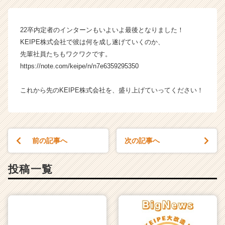
社
の
タ
22卒内定者のインターンもいよいよ最後となりました！
イ
KEIPE株式会社で彼は何を成し遂げていくのか、
ム
先輩社員たちもワクワクです。
ラ
イ
https://note.com/keipe/n/n7e6359295350
ン】
|
これから先のKEIPE株式会社を、盛り上げていってください！
ベ
ン
チ
ャ
ー・
前の記事へ
次の記事へ
成
長
投稿一覧
企
業
か
ら
ス
カ