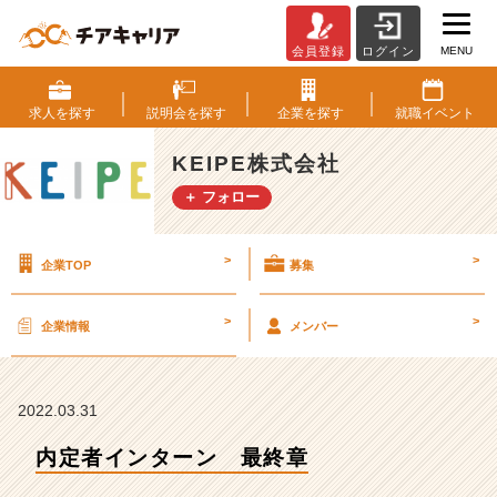
MENU
会員登録
ログイン
内
定
者
求人を
探す
説明会を
探す
企業を
探す
就職
イベント
イ
ン
KEIPE株式会社
タ
＋ フォロー
ー
ン
最
>
>
企業TOP
募集
終
章
【K
>
>
企業情報
メンバー
E
I
P
E
2022.03.31
株
内定者インターン 最終章
式
会