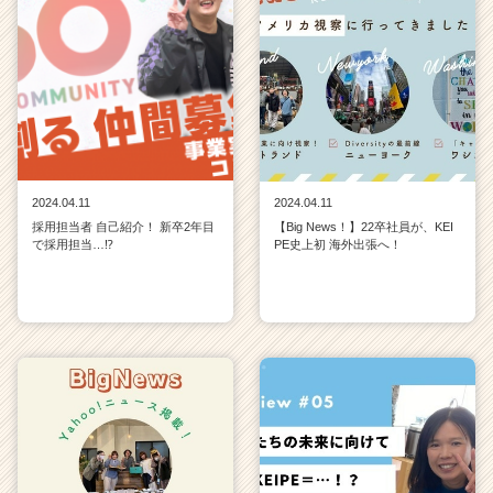
2024.04.11
2024.04.11
採用担当者 自己紹介！ 新卒2年目
【Big News！】22卒社員が、KEI
で採用担当…⁉
PE史上初 海外出張へ！