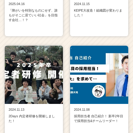
就
2025.04.16
2024.11.15
活
「障がいを特別なものにせず、誰
KEIPE大改造！組織図が変わりま
もがそこに居ていい社会」を目指
した！
サ
す会社…！？
イ
ト
チ
ア
キ
ャ
リ
ア
（C
h
e
e
r
C
a
2024.11.13
2024.11.08
r
2Days 内定者研修を開催しまし
採用担当者 自己紹介！ 新卒2年目
た！
で採用担当&チームリーダー！
e
e