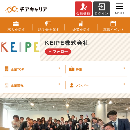
MENU
会員登録
ログイン
新
卒
社
求人を
探す
説明会を
探す
企業を
探す
就職
イベント
員
が
KEIPE株式会社
1
＋ フォロー
年
の
振
>
>
企業TOP
募集
り
返
り
>
>
企業情報
メンバー
と
想
い
を
n
o
t