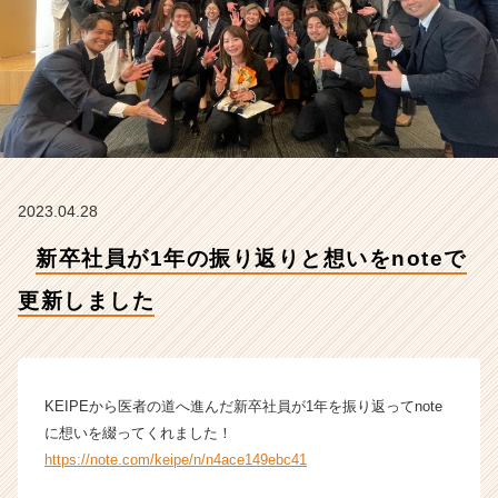
e
で
更
新
し
ま
し
た
【K
2023.04.28
E
I
新卒社員が1年の振り返りと想いをnoteで
P
E
更新しました
株
式
会
社
の
KEIPEから医者の道へ進んだ新卒社員が1年を振り返ってnote
タ
に想いを綴ってくれました！
イ
https://note.com/keipe/n/n4ace149ebc41
ム
ラ