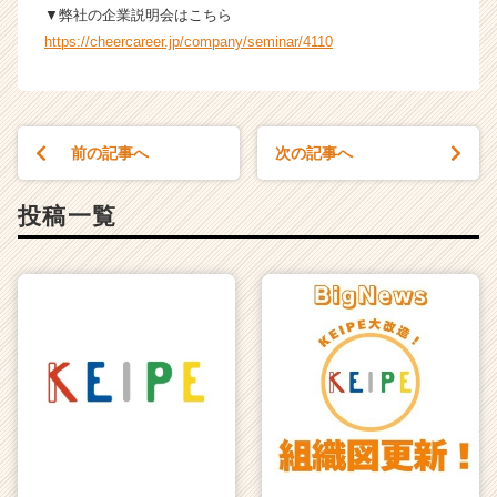
▼弊社の企業説明会はこちら
イ
https://cheercareer.jp/company/seminar/4110
ン】
|
ベ
ン
チ
前の記事へ
次の記事へ
ャ
ー・
成
投稿一覧
長
企
業
か
ら
ス
カ
ウ
ト
が
届
く