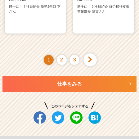
勝手に！？社員紹介 新卒2年目 下
勝手に！？社員紹介 就労移行支援
さん
事業部長 諸貫さん
1
2
3
仕事をみる
このページをシェアする