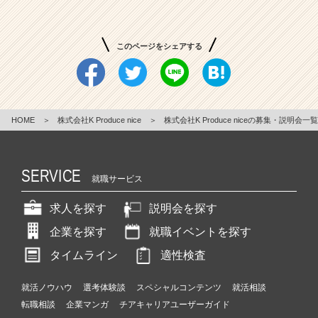
プ
ロ
デ
このページをシェアする
ュ
ー
ス！
急
成
HOME
＞
株式会社K Produce nice
＞
株式会社K Produce niceの募集・説明会一覧
長
中
の
SERVICE
自
就職サービス
動
車
求人を探す
説明会を探す
販
企業を探す
就職イベントを探す
売
ベ
タイムライン
適性検査
ン
チ
就活ノウハウ
選考体験談
スペシャルコンテンツ
就活相談
ャ
転職相談
企業マンガ
チアキャリアユーザーガイド
ー