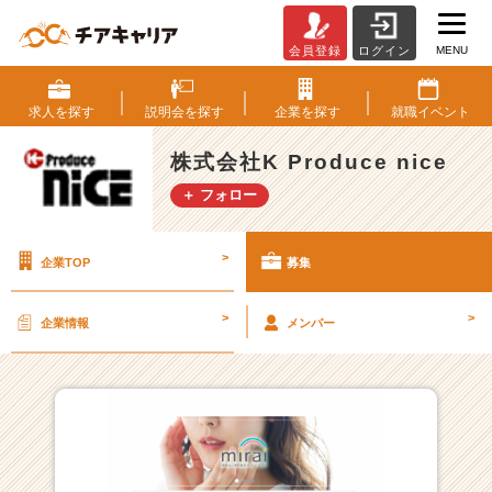
MENU
会員登録
ログイン
株
式
会
求人を
探す
説明会を
探す
企業を
探す
就職
イベント
社
K
株式会社K Produce nice
P
＋ フォロー
r
o
d
>
企業TOP
募集
u
c
e
>
>
企業情報
メンバー
n
i
c
e
の
採
用/