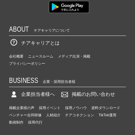
|
ベ
ン
チ
ABOUT
ャ
チアキャリアについて
ー・
成
チアキャリアとは
長
企
会社概要
ニュースルーム
メディア出演・掲載
業
プライバシーポリシー
か
ら
BUSINESS
ス
企業・採用担当者様
カ
ウ
企業担当者様へ
掲載のお問い合わせ
ト
が
掲載企業様の声
採用イベント
採用ノウハウ
資料ダウンロード
届
ベンチャー合同研修
人材紹介
チアコネクション
TikTok運用
く
動画制作
採用代行
就
活