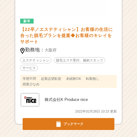
求
人
一
覧
新卒
-
【22卒／エステティシャン】お客様の生活に
カ
合った脱毛プランを提案◆お客様のキレイを
ー
サポート
ラ
勤務地：
大阪府
イ
フ
エステティシャン
脱毛エステ受付、施術スタッフ
か
サービス
ら
ラ
学歴不問
起業志望歓迎
未経験OK
転勤無し
残業少なめ
イ
フ
ス
株式会社K Produce nice
タ
イ
2022年02月28日 10:23 更新
ル
全
ブックマーク
体
を