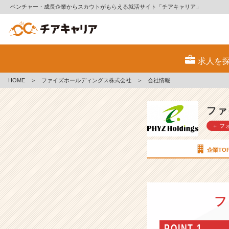
ベンチャー・成長企業からスカウトがもらえる就活サイト「チアキャリア」
フ
ァ
求人を
イ
ズ
HOME
＞
ファイズホールディングス株式会社
＞
会社情報
ホ
ー
ル
ファ
デ
＋ フ
ィ
ン
グ
企業TO
ス
株
式
会
フ
社
の
会
POINT 1