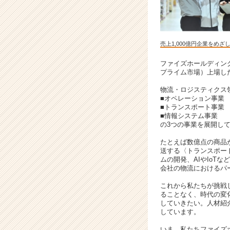
ウ
ト
が
届
売上1,000億円企業をめざ
く
就
ファイズホールディン
活
プライム市場）上場し
サ
物流・ロジスティクス
イ
■オペレーション事業
ト
■トランスポート事業
チ
■情報システム事業
ア
の3つの事業を展開し
キ
たとえば数億点の商品
ャ
送する〈トランスポー
リ
ムの開発、AIやIoT
ア
会社の物流におけるパ
（C
これから私たちが挑戦
h
ることなく、時代の変
e
していきたい。人材紹
e
しています。
r
いま、私たちファイズ