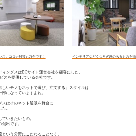
ンス。コロナ対策も万全です！
インテリアなどくつろぎ感のあるものを揃
ディングスはECサイト運営会社を顧客にした、
ービスを提供している会社です。
欲しいモノをネットで選び、注文する」スタイルは
一部になっていますよね。
グスはそのネット通販を舞台に
した。
していきたいもの。
の創出です。
流という分野にこだわることなく、