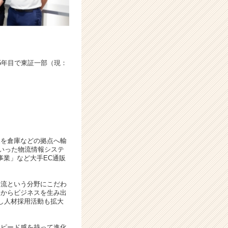
5年目で東証一部（現：
品を倉庫などの拠点へ輸
いった物流情報システ
事業」など大手EC通販
物流という分野にこだわ
こからビジネスを生み出
し人材採用活動も拡大
スピード感を持って進化