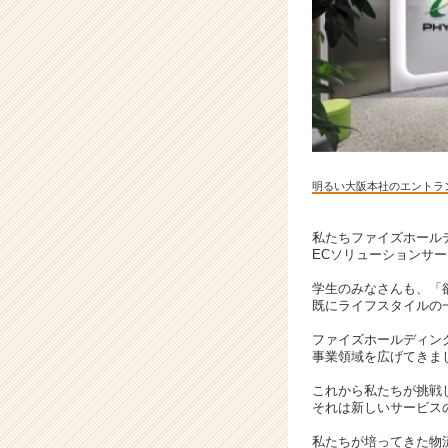
販
の
商
品
管
理
か
ら
配
明るい大阪本社のエントラ
送
ま
で
私たちファイズホール
ECソリューションサ
一
手
学生のみなさんも、「
に
既にライフスタイルの
担
う
ファイズホールディン
事業領域を広げてきま
物
流
これから私たちが挑戦
コ
それは新しいサービス
ン
私たちが培ってきた物
サ