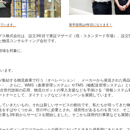
しています。
新卒採用は4年目になります！
グス株式会社は、設立3年目で東証マザーズ（現：スタンダード市場）、設立
た物流コンサルティング会社です。
領域を対象に、
ています。
が集結する物流倉庫で行う〈オペレーション〉、メーカーから発送された商
ト〉、さらに、WMS（倉庫管理システム）やTMS（輸配送管理システム）と
など次世代技術の応用、物流ロボットの導入支援などを手掛ける「情報システム
ートナーとして、ダイナミックなビジネスシーンを展開しています。
していきたいもの。それは新しいサービスの創出です。私たちが培ってきた
化をすばやくつかみ、世の中に必要とされ、成長性があるものを見つけ、そ
介業も3年前からサービスを開始しました。そこから採用代行事業なども展開
ホールディングスはマーケットの視点においても大きな成長期にあります。