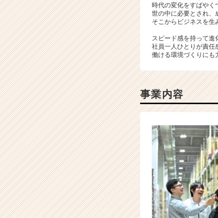
時代の変化をすばやく
ル
世の中に必要とされ、
テ
そこからビジネスを生
ィ
スピード感を持って進
ン
社員一人ひとりが責任
グ
働ける環境づくりにも
企
業
|
ベ
事業内容
ン
チ
ャ
ー・
成
長
企
業
か
ら
ス
カ