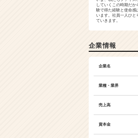
C
していくこの時期だか
a
験で得た経験と使命感
r
います。社員一人ひと
ていきます。
e
e
r）
企業情報
企業名
業種・業界
売上高
資本金