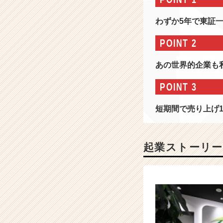
社
情
わずか5年で東証
報
-
POINT 2
【W
E
あの世界的企業も
B
説
POINT 3
明
会
短期間で売り上げ1
兼
選
考
随
起業ストーリー
時
実
施
中！】
E
C
通