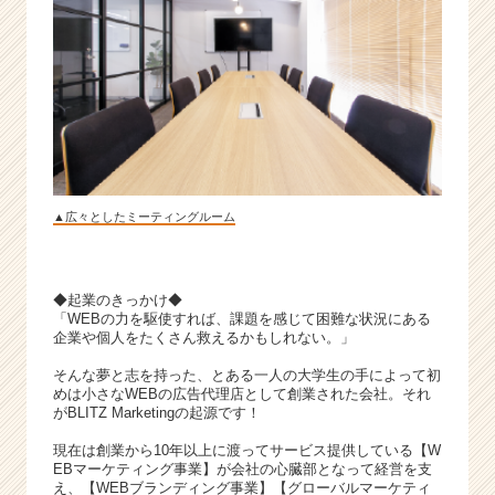
ー
ケ
集
団！
|
ベ
ン
チ
ャ
▲広々としたミーティングルーム
ー・
成
長
企
◆起業のきっかけ◆
業
「WEBの力を駆使すれば、課題を感じて困難な状況にある
か
企業や個人をたくさん救えるかもしれない。」
ら
そんな夢と志を持った、とある一人の大学生の手によって初
ス
めは小さなWEBの広告代理店として創業された会社。それ
カ
がBLITZ Marketingの起源です！
ウ
現在は創業から10年以上に渡ってサービス提供している【W
ト
EBマーケティング事業】が会社の心臓部となって経営を支
が
え、【WEBブランディング事業】【グローバルマーケティ