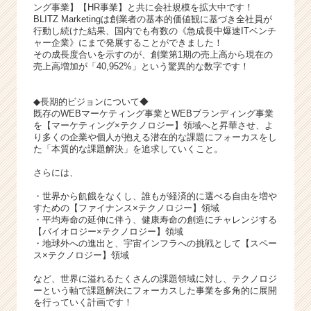
届
ング事業】【HR事業】と共に会社規模を拡大中です！
く
BLITZ Marketingは創業者の基本的価値観に基づき全社員が
行動し続けた結果、国内でも有数の《急成長中爆速ITベンチ
就
ャー企業》にまで発展することができました！
活
その成長度合いを示すのが、創業第1期の売上高から現在の
サ
売上高増加が「40,952%」という驚異的な数字です！
イ
ト
◆長期的ビジョンについて◆
チ
既存のWEBマーケティング事業とWEBブランディング事業
ア
を【マーケティング×テクノロジー】領域へと昇華させ、よ
キ
り多くの企業や個人が抱える潜在的な課題にフォーカスをし
ャ
た「本質的な課題解決」を追求していくこと。
リ
さらには、
ア
（C
・世界から飢餓をなくし、誰もが経済的に選べる自由を増や
h
すための【ファイナンス×テクノロジー】領域
・平均寿命の延伸に伴う、健康寿命の創造にチャレンジする
e
【バイオロジー×テクノロジー】領域
e
・地球外への進出と、宇宙インフラへの挑戦として【スペー
r
ス×テクノロジー】領域
C
など、世界に溢れるたくさんの課題領域に対し、テクノロジ
a
ーという軸で課題解決にフォーカスした事業を多角的に展開
r
を行っていく計画です！
e