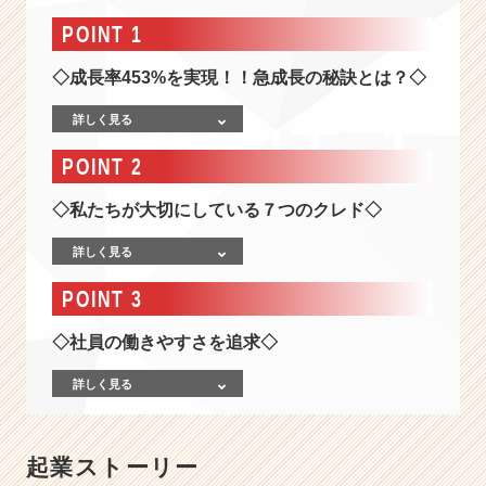
会
社
POINT 1
情
報
◇成長率453%を実現！！急成長の秘訣とは？◇
-
【目
詳しく見る
指
POINT 2
す
は
◇私たちが大切にしている７つのクレド◇
時
価
詳しく見る
総
額
POINT 3
1,
0
◇社員の働きやすさを追求◇
0
0
詳しく見る
兆
円
超
え！】
起業ストーリー
世