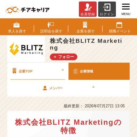
MENU
会員登録
ログイン
株
式
会
求人を
探す
説明会を
探す
企業を
探す
就職
イベント
社
株式会社BLITZ Marketi
B
ng
L
I
＋ フォロー
T
Z
>
企業TOP
企業情報
M
a
r
>
メンバー
k
e
最終更新： 2026年07月27日 13:05
t
i
n
株式会社BLITZ Marketingの
g
特徴
の