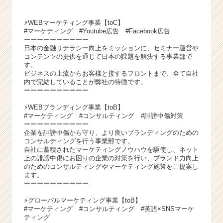
⚡️WEBマーケティング事業【toC】
#マーケティング #Youtube広告 #Facebook広告
ーーーーーーーーーー
日本の金融リテラシー向上をミッションに、セミナー運営や
コンテンツの提供を通じて日本の課題を解決する事業部で
す。
ビジネスの上流からお客様と接するフロントまで、全て自社
内で完結していることが弊社の特徴です。
ーーーーーーーーーー
⚡️WEBブランディング事業【toB】
#マーケティング #コンサルティング #誹謗中傷対策
ーーーーーーーーーー
企業を誹謗中傷から守り、より良いブランディングのための
コンサルティングを行う事業部です。
自社に蓄積されたマーケティングノウハウを駆使し、ネット
上の誹謗中傷にお困りの企業の対策を行い、ブランド力向上
のためのコンサルティングやマーケティング施策をご提案し
ます。
ーーーーーーーーーー
⚡️グローバルマーケティング事業【toB】
#マーケティング #コンサルティング #英語×SNSマーケ
ティング