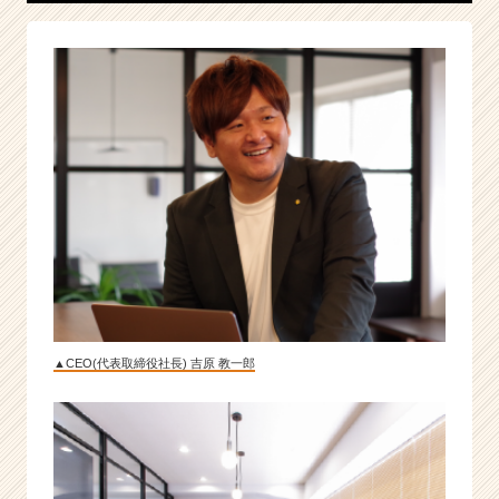
界
で
圧
倒
的
N
o.
1
企
業
を
目
指
す
全
▲CEO(代表取締役社長) 吉原 教一郎
員
事
業
家
の
マ