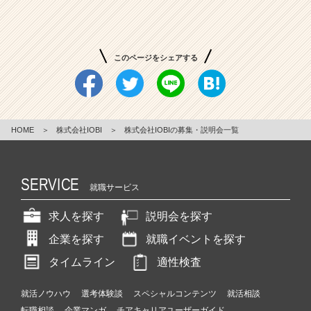
チ
ャ
レ
ン
このページをシェアする
ジ
す
る
事
が
HOME
＞
株式会社IOBI
＞
株式会社IOBIの募集・説明会一覧
当
た
り
SERVICE
前
就職サービス
の
求人を探す
説明会を探す
社
会
企業を探す
就職イベントを探す
を
創
タイムライン
適性検査
る！
|
就活ノウハウ
選考体験談
スペシャルコンテンツ
就活相談
ベ
転職相談
企業マンガ
チアキャリアユーザーガイド