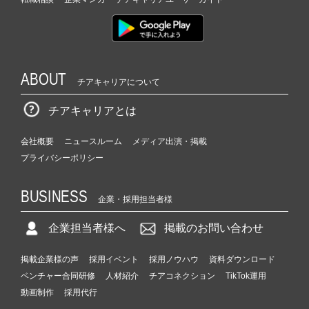
ン
チ
ャ
ー・
成
ABOUT
長
チアキャリアについて
企
業
チアキャリアとは
か
ら
会社概要
ニュースルーム
メディア出演・掲載
ス
プライバシーポリシー
カ
ウ
BUSINESS
ト
企業・採用担当者様
が
届
企業担当者様へ
掲載のお問い合わせ
く
就
掲載企業様の声
採用イベント
採用ノウハウ
資料ダウンロード
活
ベンチャー合同研修
人材紹介
チアコネクション
TikTok運用
サ
動画制作
採用代行
イ