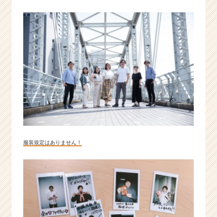
≫
|
ベ
ン
チ
ャ
ー・
成
長
企
業
服装規定はありません！
か
ら
ス
カ
ウ
ト
が