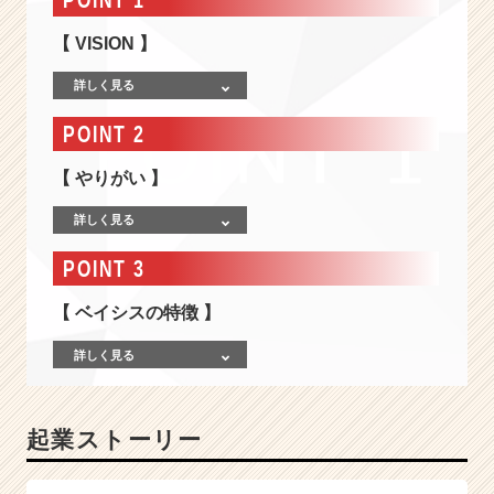
の
中
【 VISION 】
を
も
詳しく見る
っ
と
POINT 2
便
利
【 やりがい 】
に
す
詳しく見る
る
会
POINT 3
社
≪
【 ベイシスの特徴 】
ベ
イ
詳しく見る
シ
ス
株
起業ストーリー
式
会
社