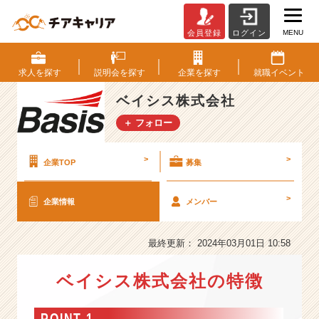
MENU
会員登録
ログイン
ベ
イ
シ
求人を
探す
説明会を
探す
企業を
探す
就職
イベント
ス
株
ベイシス株式会社
式
＋ フォロー
会
社
の
>
>
企業TOP
募集
会
社
>
企業情報
メンバー
情
報
-
最終更新： 2024年03月01日 10:58
I
C
ベイシス株式会社の特徴
T
で
世
POINT 1