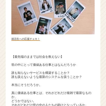
届
く
就
活
サ
イ
ト
チ
就活生への応援チェキ！
ア
キ
ャ
【最先端のままでは社会を救えない】
リ
ア
世の中にとって価値ある仕事とはなんだろうか
（C
h
誰も知らないサービスを構築することか？
誰も扱えないような最新のシステムを扱うことか？
e
e
本当にそうだろうか。
r
C
真に価値ある仕事とは、それがどれだけ複雑で最新なもの
か、
a
どうかではない。
r
それがどれだけ世の中の人たちの助けとなっているか、