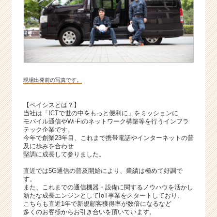
現場出発前の写真です。
【ベイシスとは？】
当社は「ICTで世の中をもっと便利に」をミッションに
モバイル通信やWi-Fiのネットワーク構築等を行うインフラ
テック企業です。
今年で創業23年目、これまで携帯電話やインターネットの普
及に歩みを合わせ
堅調に成長して参りました。
直近では5G通信の普及開始により、業績は極めて好調で
す。
また、これまでの通信機器・設備に関するノウハウを活かし
新たな成長エンジンとしてIoT事業をスタートしており、
こちらも直近1年で新規顧客獲得率が数倍になるなど
多くのお客様からお引き合いを頂いています。