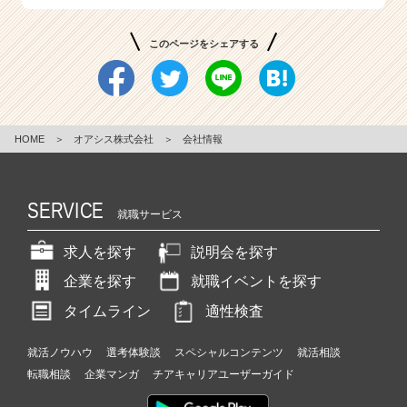
ア
≪
このページをシェアする
オ
ア
シ
ス
株
HOME
＞
オアシス株式会社
＞
会社情報
式
会
社
SERVICE
≫
就職サービス
|
ベ
求人を探す
説明会を探す
ン
企業を探す
就職イベントを探す
チ
ャ
タイムライン
適性検査
ー・
成
就活ノウハウ
選考体験談
スペシャルコンテンツ
就活相談
長
転職相談
企業マンガ
チアキャリアユーザーガイド
企
業