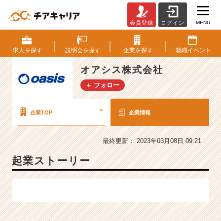
MENU
会員登録
ログイン
オ
ア
シ
求人を
探す
説明会を
探す
企業を
探す
就職
イベント
ス
株
オアシス株式会社
式
＋ フォロー
会
社
の
>
企業TOP
企業情報
会
社
情
最終更新： 2023年03月08日 09:21
報
起業ストーリー
-
コ
ン
テ
ン
ツ