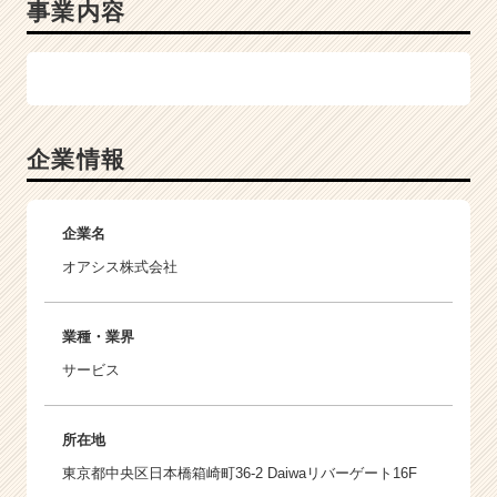
×
事業内容
集
客/
健
康
に
特
企業情報
化
し
た
企業名
マ
ー
オアシス株式会社
ケ
テ
ィ
業種・業界
ン
サービス
グ
の
パ
所在地
イ
オ
東京都中央区日本橋箱崎町36-2 Daiwaリバーゲート16F
ニ