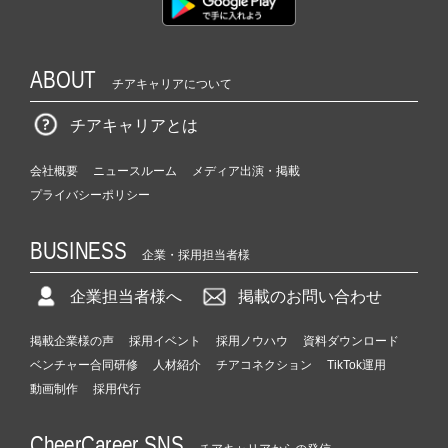
か
ら
ス
ABOUT
カ
チアキャリアについて
ウ
ト
チアキャリアとは
が
届
会社概要
ニュースルーム
メディア出演・掲載
く
プライバシーポリシー
就
活
サ
BUSINESS
企業・採用担当者様
イ
ト
企業担当者様へ
掲載のお問い合わせ
チ
ア
掲載企業様の声
採用イベント
採用ノウハウ
資料ダウンロード
キ
ベンチャー合同研修
人材紹介
チアコネクション
TikTok運用
ャ
リ
動画制作
採用代行
ア
（C
CheerCareer SNS