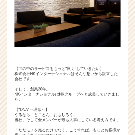
ら
ス
カ
ウ
ト
が
届
く
就
活
サ
【世の中のサービスをもっと"良く"していきたい】
イ
株式会社NKインターナショナルはそんな想いから設立した
会社です。
ト
チ
そして、創業20年。
ア
NKインターナショナルはNKグループへと成長していきまし
キ
た。
ャ
【"DNA"～理念～】
リ
やるなら、とことん、おもしろく。
ア
当社、そして全メンバーが最も大事にしている考え方です。
（C
h
「ただモノを売るだけでなく、こうすれば、もっとお客様が