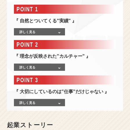
報
-
POINT 1
【や
る
『 自然とついてくる"実績" 』
な
ら、
詳しく見る
と
POINT 2
こ
と
『 理念が反映された"カルチャー" 』
ん、
お
詳しく見る
も
し
POINT 3
ろ
く。】
『 大切にしているのは"仕事"だけじゃない 』
全
メ
詳しく見る
ン
バ
ー
が
起業ストーリー
や