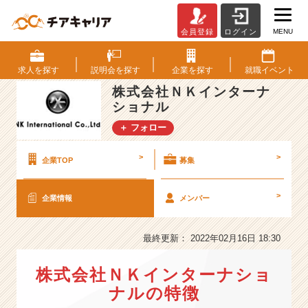
MENU
会員登録
ログイン
株
式
会
求人を
探す
説明会を
探す
企業を
探す
就職
イベント
社
株式会社ＮＫインターナ
Ｎ
ショナル
Ｋ
イ
＋ フォロー
ン
タ
>
>
企業TOP
募集
ー
ナ
シ
>
企業情報
メンバー
ョ
ナ
最終更新： 2022年02月16日 18:30
ル
の
会
株式会社ＮＫインターナショ
社
ナルの特徴
情