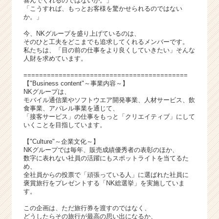
喜んでくれるのではないか。」
e
「こうすれば、もっとお客様を驚かせられるのではない
e
か。」
r
C
今、NKグループを盛り上げているのは、
そのひと工夫をどこまでも追求してくれるメンバーです。
a
私たちは、「目の前の仕事をより良くしていきたい」そんな
r
人財を求めています。
e
e
==========================================
【"Business content"～事業内容～】
r）
NKグループは、
モバイル通信業やソフトウエア開発事業、人材サービス、飲
食事業、アパレル事業を通じて、
「接客サービス」の仕事をもっと「クリエイティブ」にして
いくことを目指しています。
【"Culture"～企業文化～】
NKグループでは毎年、販売成績優秀者の表彰のほか、
数字に表れない社員の活躍にもスポットライトを当てるた
め、
全社員からの投票で「頑張っている人」に選ばれた社員に
褒賞旅行をプレゼントする「NK総選挙」を実施していま
す。
この企画は、ただ旅行券を渡すのではなく、
どうしたらその旅行が最高の思い出になるか、