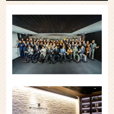
り
が
い
を
追
求
す
る
会
社
|
ベ
ン
チ
ャ
ー・
成
長
企
業
か