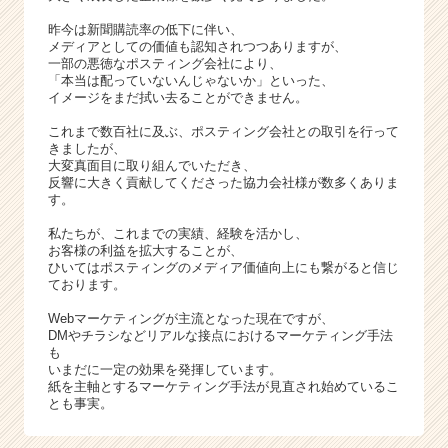
a
r
昨今は新聞購読率の低下に伴い、
e
メディアとしての価値も認知されつつありますが、
一部の悪徳なポスティング会社により、
e
「本当は配っていないんじゃないか」といった、
r）
イメージをまだ拭い去ることができません。
これまで数百社に及ぶ、ポスティング会社との取引を行って
きましたが、
大変真面目に取り組んでいただき、
反響に大きく貢献してくださった協力会社様が数多くありま
す。
私たちが、これまでの実績、経験を活かし、
お客様の利益を拡大することが、
ひいてはポスティングのメディア価値向上にも繋がると信じ
ております。
Webマーケティングが主流となった現在ですが、
DMやチラシなどリアルな接点におけるマーケティング手法
も
いまだに一定の効果を発揮しています。
紙を主軸とするマーケティング手法が見直され始めているこ
とも事実。