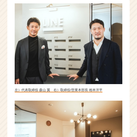
の
広
告
代
理
店
|
ベ
ン
チ
ャ
ー・
成
長
左）代表取締役 森山 翼 右）取締役/営業本部長 相本洋平
企
業
か
ら
ス
カ
ウ