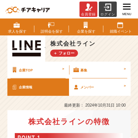
MENU
会員登録
ログイン
株
式
会
求人を
探す
説明会を
探す
企業を
探す
就職
イベント
社
ラ
株式会社ライン
イ
＋ フォロー
ン
の
会
>
>
企業TOP
募集
社
情
>
企業情報
メンバー
報
-
【広
最終更新： 2024年10月31日 10:00
告
×
株式会社ラインの特徴
ベ
ン
チ
POINT 1