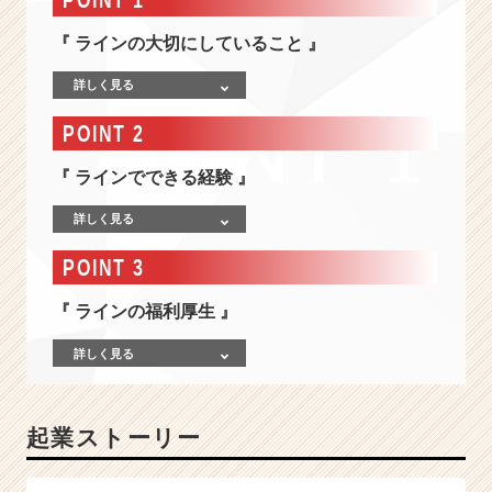
ャ
ー】
『 ラインの大切にしていること 』
反
響
詳しく見る
の
出
POINT 2
る”ポ
ス
『 ラインでできる経験 』
テ
ィ
詳しく見る
ン
グ・
POINT 3
サ
ン
『 ラインの福利厚生 』
プ
リ
詳しく見る
ン
グ”を
全
起業ストーリー
国
展
開