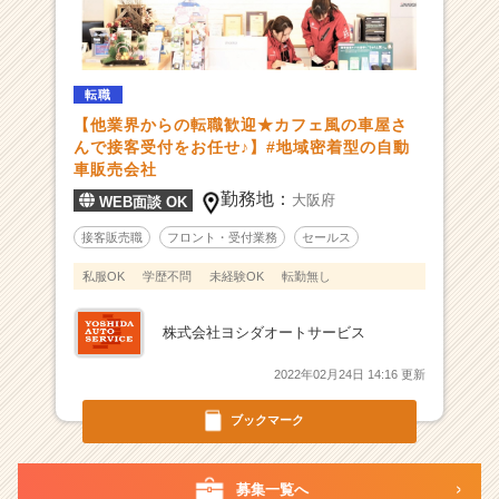
ン
チ
ャ
ー・
転職
成
【他業界からの転職歓迎★カフェ風の車屋さ
長
んで接客受付をお任せ♪】#地域密着型の自動
企
車販売会社
業
勤務地：
か
大阪府
WEB面談 OK
ら
接客販売職
フロント・受付業務
セールス
ス
カ
私服OK
学歴不問
未経験OK
転勤無し
ウ
ト
株式会社ヨシダオートサービス
が
届
2022年02月24日 14:16 更新
く
就
ブックマーク
活
サ
イ
募集一覧へ