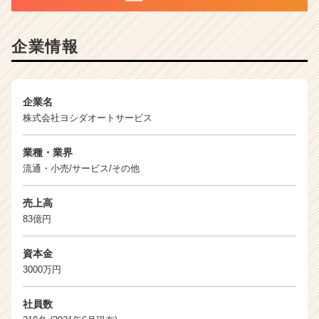
ト
チ
ア
企業情報
キ
ャ
リ
ア
企業名
（C
株式会社ヨシダオートサービス
h
e
業種・業界
e
r
流通・小売/サービス/その他
C
a
売上高
r
83億円
e
e
資本金
r）
3000万円
社員数