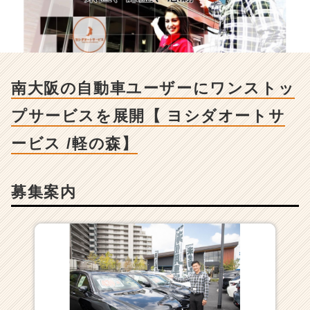
-
南
大
阪
の
自
南大阪の自動車ユーザーにワンストッ
動
車
プサービスを展開【 ヨシダオートサ
ユ
ー
ービス /軽の森】
ザ
ー
に
募集案内
ワ
ン
ス
ト
ッ
プ
サ
ー
ビ