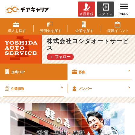
MENU
会員登録
ログイン
株
式
会
求人を
探す
説明会を
探す
企業を
探す
就職
イベント
社
株式会社ヨシダオートサービ
ヨ
ス
シ
ダ
＋ フォロー
オ
ー
>
企業TOP
募集
ト
サ
ー
>
>
企業情報
メンバー
ビ
ス
の
採
用/
求
人