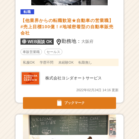
ス
転職
を
展
【他業界からの転職歓迎★自動車の営業職】
開
#売上目標100億！#地域密着型の自動車販売
【
会社
ヨ
勤務地：
大阪府
WEB面談 OK
シ
ダ
車販営業職
セールス
オ
私服OK
学歴不問
未経験OK
転勤無し
ー
ト
サ
株式会社ヨシダオートサービス
ー
2022年02月24日 14:16 更新
ビ
ス
ブックマーク
/
軽
の
森】
|
ベ