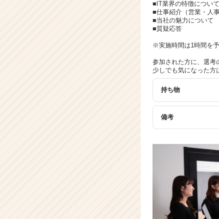
イ
■IT業界の特徴につい
ト
■仕事紹介（営業・人
■当社の魅力について
チ
■質疑応答
ア
キ
※実施時間は1時間を
ャ
参加された方に、選考
リ
少しでも気になった方
ア
（C
持ち物
h
e
e
備考
r
C
a
r
e
e
r）