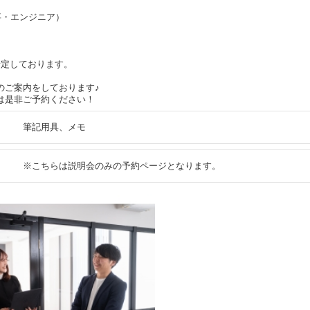
て
事・エンジニア）
予定しております。
のご案内をしております♪
は是非ご予約ください！
筆記用具、メモ
※こちらは説明会のみの予約ページとなります。