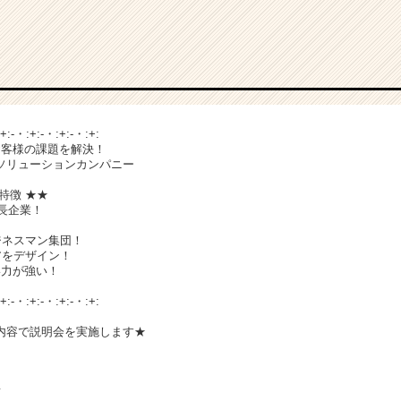
:+:-・:+:-・:+:-・:+:
お客様の課題を解決！
ソリューションカンパニー
特徴 ★★
成長企業！
ジネスマン集団！
アをデザイン！
い力が強い！
:+:-・:+:-・:+:-・:+:
内容で説明会を実施します★
て