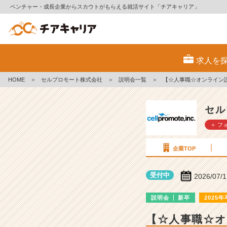
ベンチャー・成長企業からスカウトがもらえる就活サイト「チアキャリア」
セ
ル
求人を
プ
ロ
HOME
＞
セルプロモート株式会社
＞
説明会一覧
＞
【☆人事職☆オンライン
モ
ー
ト
セル
株
＋ フ
式
会
社
企業TOP
の
説
受付中
2026/07/
明
会
説明会
新卒
2025年
詳
細
【☆人事職☆オ
|