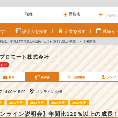
探す
説明会を
探す
企業を
探す
就職
イ
説明会】年間比120％以上の成長！上場を目指す当社の裏側
＞
日程詳細
プロモート株式会社
ォロー
募集
説明会
企業情報
メンバ
17 14:00〜15:00
オンライン開催
卒
2027年卒
2028年卒
2029年卒
2030年卒
ンライン説明会】年間比120％以上の成長