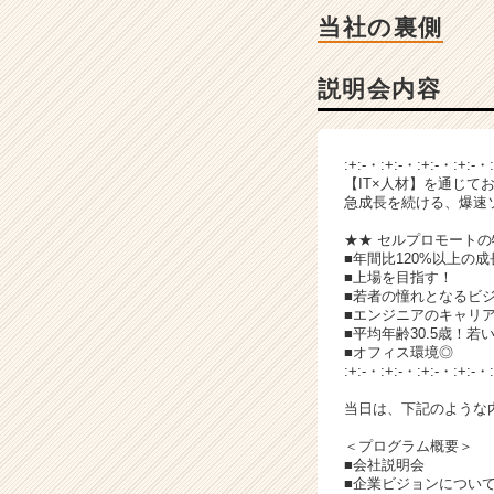
ベ
当社の裏側
ン
チ
ャ
説明会内容
ー・
成
長
:+:-・:+:-・:+:-・:+:-・
企
【IT×人材】を通じて
業
急成長を続ける、爆速
か
★★ セルプロモートの
ら
■年間比120%以上の
ス
■上場を目指す！
カ
■若者の憧れとなるビ
ウ
■エンジニアのキャリ
■平均年齢30.5歳！若
ト
■オフィス環境◎
が
:+:-・:+:-・:+:-・:+:-・
届
く
当日は、下記のような
就
＜プログラム概要＞
活
■会社説明会
サ
■企業ビジョンについ