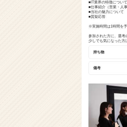
イ
■IT業界の特徴につい
ト
■仕事紹介（営業・人
■当社の魅力について
チ
■質疑応答
ア
キ
※実施時間は1時間を
ャ
参加された方に、選考
リ
少しでも気になった方
ア
（C
持ち物
h
e
e
備考
r
C
a
r
e
e
r）