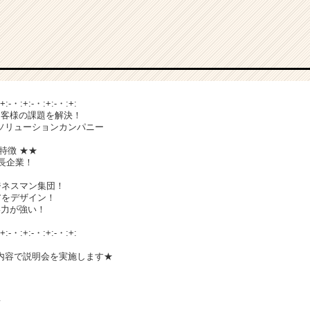
:+:-・:+:-・:+:-・:+:
お客様の課題を解決！
ソリューションカンパニー
特徴 ★★
成長企業！
ジネスマン集団！
アをデザイン！
い力が強い！
:+:-・:+:-・:+:-・:+:
内容で説明会を実施します★
て