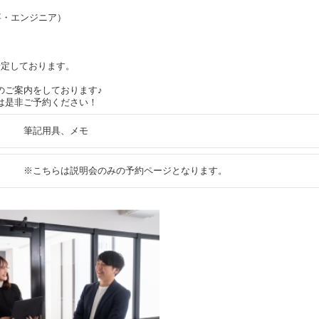
て
事・エンジニア）
予定しております。
のご案内をしております♪
は是非ご予約ください！
筆記用具、メモ
※こちらは説明会のみの予約ページとなります。