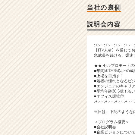
ベ
当社の裏側
ン
チ
ャ
説明会内容
ー・
成
長
:+:-・:+:-・:+:-・:+:-・
企
【IT×人材】を通じて
業
急成長を続ける、爆速
か
★★ セルプロモートの
ら
■年間比120%以上の
ス
■上場を目指す！
カ
■若者の憧れとなるビ
ウ
■エンジニアのキャリ
■平均年齢30.5歳！若
ト
■オフィス環境◎
が
:+:-・:+:-・:+:-・:+:-・
届
く
当日は、下記のような
就
＜プログラム概要＞
活
■会社説明会
サ
■企業ビジョンについ