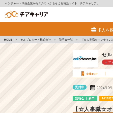
ベンチャー・成長企業からスカウトがもらえる就活サイト「チアキャリア」
セ
ル
求人を
プ
ロ
HOME
＞
セルプロモート株式会社
＞
説明会一覧
＞
【☆人事職☆オンライン
モ
ー
ト
セル
株
＋ フ
式
会
社
企業TOP
の
説
受付中
2024/10/
明
会
説明会
新卒
2025年
詳
細
【☆人事職☆オ
|