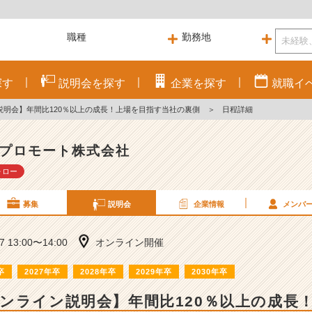
探す
説明会を
探す
企業を
探す
就職
イ
説明会】年間比120％以上の成長！上場を目指す当社の裏側
＞
日程詳細
プロモート株式会社
ォロー
募集
説明会
企業情報
メンバ
17 13:00〜14:00
オンライン開催
卒
2027年卒
2028年卒
2029年卒
2030年卒
ンライン説明会】年間比120％以上の成長