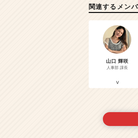
関連するメン
山口 輝咲
人事部 課長