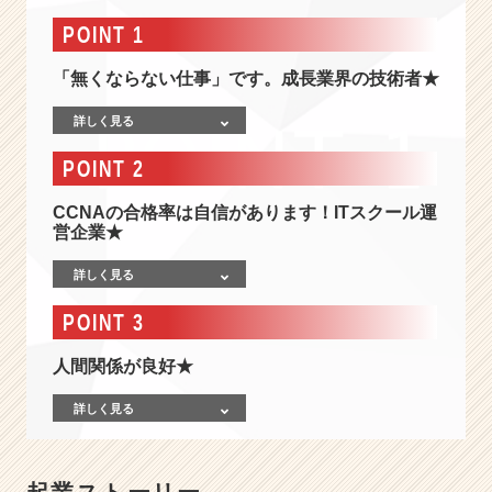
情
報
POINT 1
-
ネ
「無くならない仕事」です。成長業界の技術者★
ッ
ト
詳しく見る
ワ
POINT 2
ー
ク
CCNAの合格率は自信があります！ITスクール運
は
営企業★
『第
４
詳しく見る
の
イ
POINT 3
ン
フ
人間関係が良好★
ラ』！
世
詳しく見る
の
中
の
繋