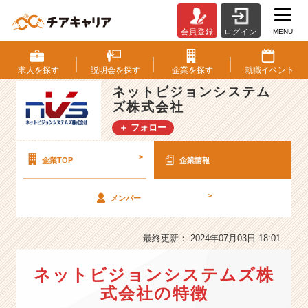
MENU
会員登録
ログイン
ネ
ッ
ト
求人を
探す
説明会を
探す
企業を
探す
就職
イベント
ビ
ネットビジョンシステム
ジ
ズ株式会社
ョ
ン
＋ フォロー
シ
ス
>
企業TOP
企業情報
テ
ム
ズ
>
メンバー
株
式
最終更新： 2024年07月03日 18:01
会
社
の
ネットビジョンシステムズ株
会
式会社の特徴
社