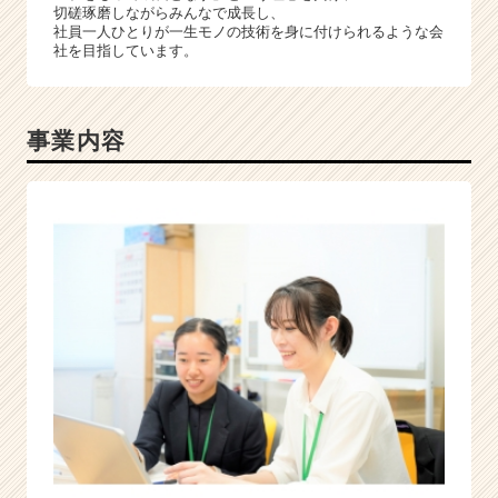
が
切磋琢磨しながらみんなで成長し、
届
社員一人ひとりが一生モノの技術を身に付けられるような会
社を目指しています。
く
就
活
サ
事業内容
イ
ト
チ
ア
キ
ャ
リ
ア
（C
h
e
e
r
C
a
r