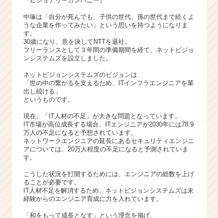
『ビジョナリーカンパニー』
出
し
中塚は「自分が死んでも、子供の世代、孫の世代まで続くよ
うな企業を作ってみたい」という思いを持つようになりま
続
す。
け
30歳になり、意を決してNTTを退社。
る！
フリーランスとして３年間の準備期間を経て、ネットビジョ
|
ンシステムズを設立しました。
ベ
ネットビジョンシステムズのビジョンは
ン
「世の中の繋がるを支えるため、ITインフラエンジニアを輩
チ
出し続ける」
ャ
というものです。
ー・
現在、「IT人材の不足」が大きな問題となっています。
成
IT市場が高位成長する場合、ITエンジニアが2030年には78.9
長
万人の不足になると予想されています。
企
ネットワークエンジニアの延長にあるセキュリティエンジニ
業
アについては、20万人程度の不足になると予測されていま
す。
か
ら
こうした状況を打開するためには、エンジニアの総数を上げ
ス
ることが必要です。
カ
IT人材不足を解消するため、ネットビジョンシステムズは未
経験からのエンジニア育成に力を入れています。
ウ
ト
「和をもって成長となす」という理念を掲げ、