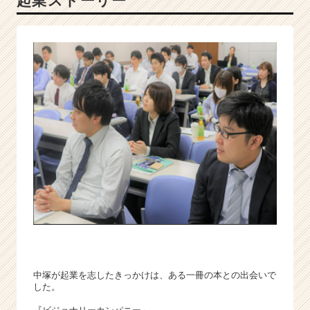
起業ストーリー
が
る
を
支
え
る
た
め、
I
T
イ
ン
フ
ラ
エ
ン
ジ
ニ
ア
中塚が起業を志したきっかけは、ある一冊の本との出会いで
した。
を
輩