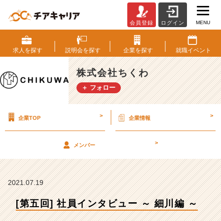
MENU
会員登録
ログイン
[第
五
回]
求人を
探す
説明会を
探す
企業を
探す
就職
イベント
社
員
株式会社ちくわ
イ
＋ フォロー
ン
タ
ビ
>
>
企業TOP
企業情報
ュ
ー
～
>
メンバー
細
川
編
～
2021.07.19
【株
[第五回] 社員インタビュー ～ 細川編 ～
式
会