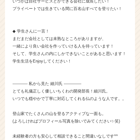
いつかは自社サービスとかできる会社に成長したい！
e
プライベートでは生きている間に百名山すべてを登りたい！
e
r
C
a
◆ 学生さんに一言！
r
まだまだ会社としては未熟なところがありますが、
e
一緒により良い会社を作っていける人を待っています！
e
そして、学生さんの内にしかできないことがあると思います！
r）
学生生活をEnjoyしてください！
------------ 私から見た 細川氏 --------------
とても礼儀正しく優しいちくわの開発部長！細川氏。
いつでも穏やかで丁寧に対応してくれる仏のような人です。。
登山家でたくさんの山を登るアクティブな一面も。
(よろしければプロフィール写真を除いでみてください✨笑)
未経験者の方も安心して相談できること間違いなしです^^