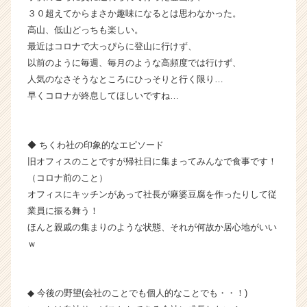
ら
３０超えてからまさか趣味になるとは思わなかった。
ス
高山、低山どっちも楽しい。
カ
最近はコロナで大っぴらに登山に行けず、
ウ
以前のように毎週、毎月のような高頻度では行けず、
ト
人気のなさそうなところにひっそりと行く限り…
が
早くコロナが終息してほしいですね…
届
く
就
活
◆ ちくわ社の印象的なエピソード
サ
旧オフィスのことですが帰社日に集まってみんなで食事です！
イ
（コロナ前のこと）
ト
オフィスにキッチンがあって社長が麻婆豆腐を作ったりして従
チ
業員に振る舞う！
ア
ほんと親戚の集まりのような状態、それが何故か居心地がいい
キ
ャ
ｗ
リ
ア
（C
◆ 今後の野望(会社のことでも個人的なことでも・・！)
h