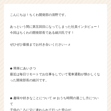
社
ち
く
こんにちは！ちくわ開発部の清野です。
わ
の
あっという間に第五回目になってしまった社員インタビュー！
タ
イ
今回はちくわの開発部長である細川氏です！
ム
ラ
ぜひぜひ最後までお付き合いください～♬
イ
ン】
|
ベ
◆ 簡単にあいさつ
ン
チ
最近は毎日リモートでお仕事をしていて電車通勤が懐かしくな
ャ
った開発部長の細川です。
ー・
成
長
◆ 趣味や好きなことについて or おうち時間の過ごし方につい
企
て
業
子供のころに父に連れられて行った登山が、
か