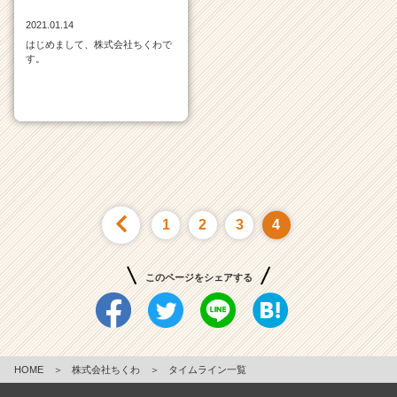
ア
2021.01.14
キ
はじめまして、株式会社ちくわで
ャ
す。
リ
ア
（C
h
e
e
r
C
a
1
2
3
4
r
e
e
このページをシェアする
r）
HOME
＞
株式会社ちくわ
＞
タイムライン一覧