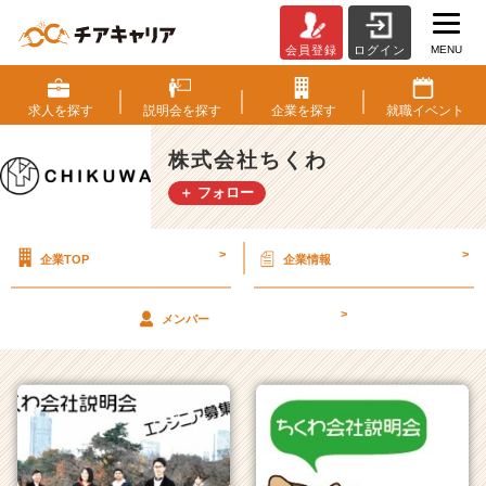
MENU
会員登録
ログイン
株
式
会
求人を
探す
説明会を
探す
企業を
探す
就職
イベント
社
ち
株式会社ちくわ
く
＋ フォロー
わ
の
タ
>
>
企業TOP
企業情報
イ
ム
ラ
>
メンバー
イ
ン
一
覧
|
ベ
ン