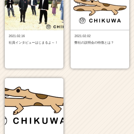
チ
ャ
ー・
成
長
企
2021.02.16
2021.02.02
業
社員インタビューはじまるよ～！
弊社の説明会の特徴とは？
か
ら
ス
カ
ウ
ト
が
届
く
就
活
サ
イ
ト
チ