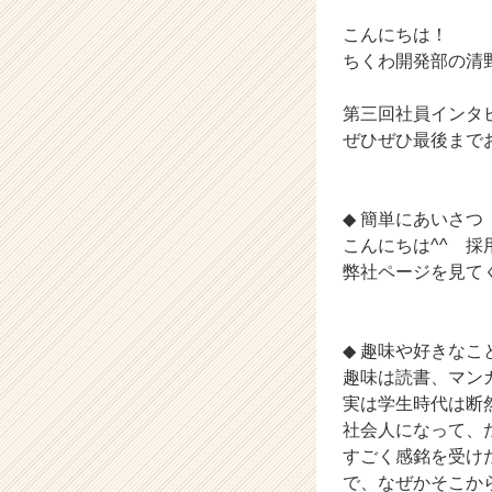
会
こんにちは！
社
ち
ちくわ開発部の清
く
わ
第三回社員インタ
の
ぜひぜひ最後まで
タ
イ
ム
◆ 簡単にあいさつ
ラ
イ
こんにちは^^ 
ン】
弊社ページを見て
|
ベ
ン
◆ 趣味や好きなこ
チ
趣味は読書、マン
ャ
実は学生時代は断
ー・
成
社会人になって、
長
すごく感銘を受け
企
で、なぜかそこか