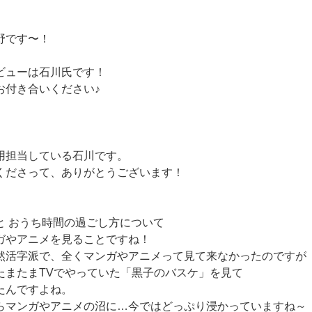
野です〜！
ビューは石川氏です！
お付き合いください♪
採用担当している石川です。
くださって、ありがとうございます！
と おうち時間の過ごし方について
ガやアニメを見ることですね！
然活字派で、全くマンガやアニメって見て来なかったのですが
たまたまTVでやっていた「黒子のバスケ」を見て
たんですよね。
らマンガやアニメの沼に…今ではどっぷり浸かっていますね～