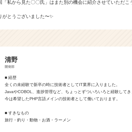
回「私から見た〇〇氏」はまた別の機会に紹介させていただこ
りがとうございました〜✨
清野
開発部
■ 経歴
全くの未経験で新卒の時に技術者としてIT業界に入りました。
JavaやCOBOL、進捗管理など、ちょっとずついろいろと経験して
今は希望したPHP言語メインの技術者として働いております。
■ すきなもの
旅行・釣り・動物・お酒・ラーメン