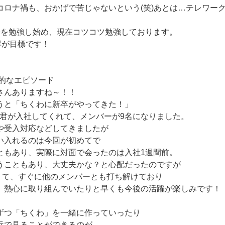
コロナ禍も、おかげで苦じゃないという(笑)あとは…テレワー
語を勉強し始め、現在コツコツ勉強しております。
得が目標です！
象的なエピソード
さんありますね～！！
うと「ちくわに新卒がやってきた！」
O君が入社してくれて、メンバーが9名になりました。
や受入対応などしてきましたが
い入れるのは今回が初めてで
ともあり、実際に対面で会ったのは入社1週間前。
うこともあり、大丈夫かな？と心配だったのですが
くて、すぐに他のメンバーとも打ち解けており
、熱心に取り組んでいたりと早くも今後の活躍が楽しみです！
ずつ「ちくわ」を一緒に作っていったり
近で見ることができるのが