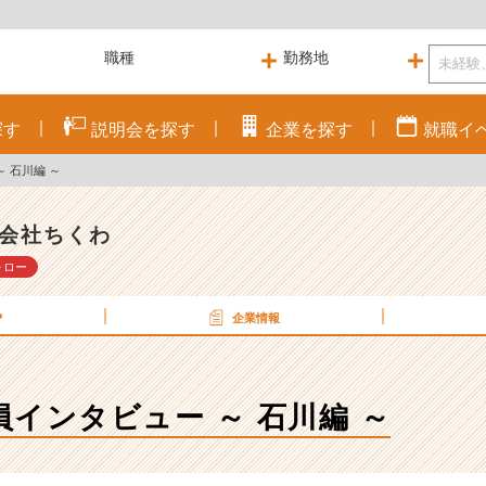
探す
説明会を
探す
企業を
探す
就職
イ
～ 石川編 ～
会社ちくわ
ォロー
P
企業情報
社員インタビュー ～ 石川編 ～