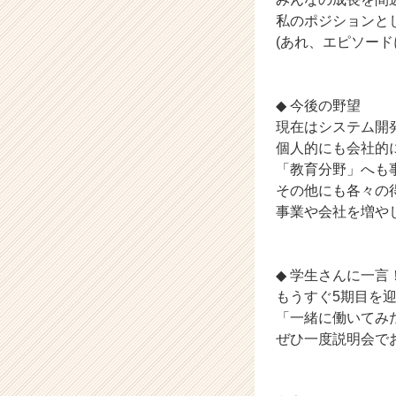
h
私のポジションと
e
(あれ、エピソード
e
r
C
◆ 今後の野望
a
現在はシステム開
r
e
個人的にも会社的
e
「教育分野」へも
r）
その他にも各々の
事業や会社を増や
◆ 学生さんに一言
もうすぐ5期目を
「一緒に働いてみ
ぜひ一度説明会でお