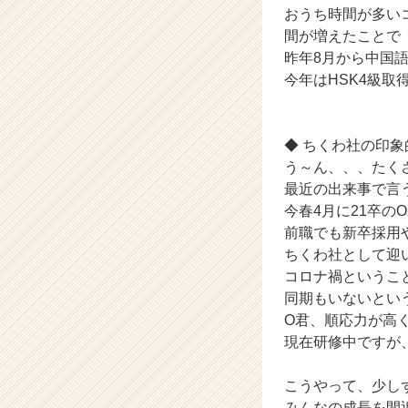
業
おうち時間が多い
か
間が増えたことで
ら
昨年8月から中国
ス
今年はHSK4級取
カ
ウ
ト
が
◆ ちくわ社の印
届
う～ん、、、たく
く
最近の出来事で言
就
今春4月に21卒の
活
前職でも新卒採用
サ
イ
ちくわ社として迎
ト
コロナ禍というこ
チ
同期もいないとい
ア
O君、順応力が高
キ
現在研修中ですが
ャ
リ
こうやって、少し
ア
（C
みんなの成長を間