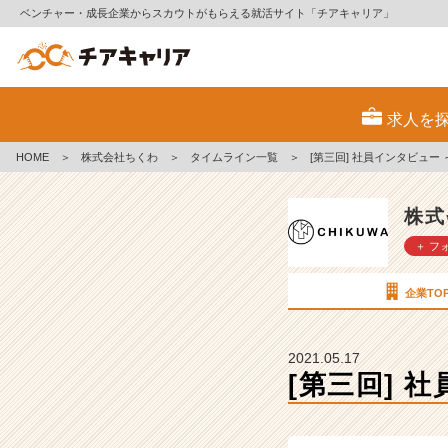
ベンチャー・成長企業からスカウトがもらえる就活サイト「チアキャリア」
[第
三
求人を
回]
社
HOME
＞
株式会社ちくわ
＞
タイムライン一覧
＞
[第三回] 社員インタビュー 
員
イ
ン
株式
タ
＋ フ
ビ
ュ
ー
企業TO
～
石
川
2021.05.17
編
[第三回] 
～
【株
式