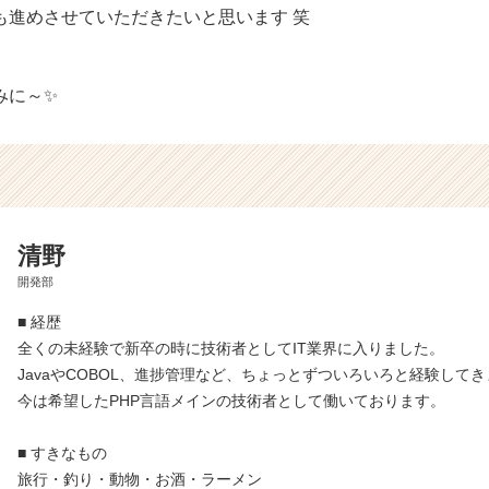
も進めさせていただきたいと思います 笑
みに～✨
清野
開発部
■ 経歴
全くの未経験で新卒の時に技術者としてIT業界に入りました。
JavaやCOBOL、進捗管理など、ちょっとずついろいろと経験して
今は希望したPHP言語メインの技術者として働いております。
■ すきなもの
旅行・釣り・動物・お酒・ラーメン