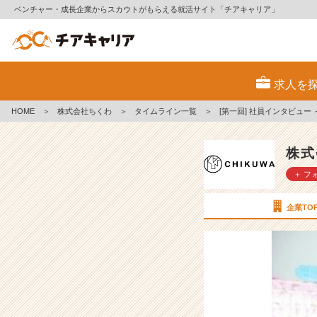
ベンチャー・成長企業からスカウトがもらえる就活サイト「チアキャリア」
[第
一
求人を
回]
社
HOME
＞
株式会社ちくわ
＞
タイムライン一覧
＞
[第一回] 社員インタビュー 
員
イ
ン
株式
タ
＋ フ
ビ
ュ
ー
企業TO
～
滝
本
昇
編
～
【株