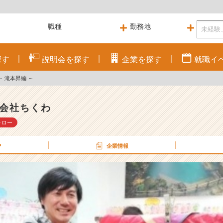
探す
説明会を
探す
企業を
探す
就職
イ
～ 滝本昇編 ～
会社ちくわ
ォロー
P
企業情報