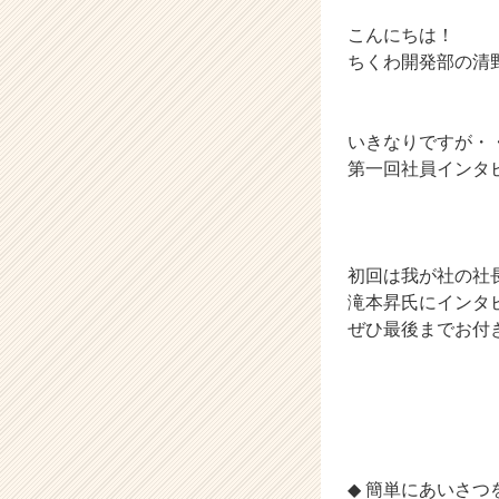
企
業
こんにちは！
か
ちくわ開発部の清
ら
ス
カ
いきなりですが・
ウ
第一回社員インタビュ
ト
が
届
く
就
初回は我が社の社
活
滝本昇氏にインタ
サ
ぜひ最後までお付
イ
ト
チ
ア
キ
ャ
リ
◆ 簡単にあいさつ
ア