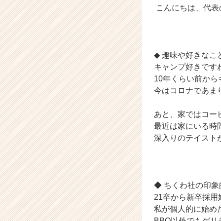
こんにちは、代表
（C
h
e
e
r
◆ 趣味や好きな
C
キャンプ好きです
a
10年くらい前か
r
今はコロナであま
e
e
r）
あと、家ではコー
最近は家にいる時
深入りのテイスト
◆ ちくわ社の印
21卒から新卒採
私が個人的に始め
BBQ以外でもゲ