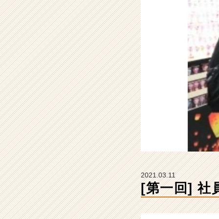
式
会
社
ち
く
わ
の
タ
イ
ム
ラ
イ
ン】
|
ベ
ン
チ
2021.03.11
ャ
[第一回] 
ー・
成
長