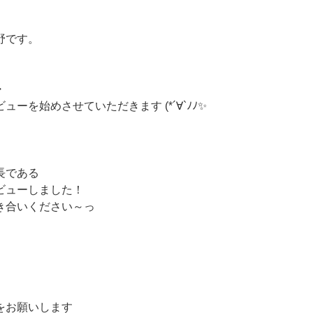
野です。
・
ーを始めさせていただきます (*´∀`ﾉﾉ✨
長である
ビューしました！
き合いください～っ
をお願いします