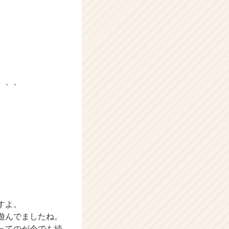
、、、
すよ。
遊んでましたね。
ってのが今でも続