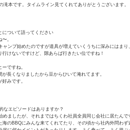
の滝本です。タイムライン見てくれてありがとうございます。
ことについて語ってください
ね〜。
らキャンプ始めたのですが道具が増えていくうちに深みにはまり
り行けないですけど、隙あらば行きたい位ですね！
ヒーですね。
間が長くなりましたから豆からひいて淹れてます。
が好みです。
象的なエピソードはありますか？
用始めましたが、それまではちくわ社員全員同じ会社に居たんで
た海のBBQにみんな来てくれてたり、その頃から社内外問わず
リラ的に何かイベントがあったりします。よく食べて、よく遊ぶ