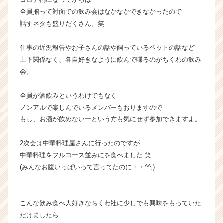
イ
全員揃って対面での飲み会はなかなかできなかったので
ト
話すネタも盛りだくさん。笑
チ
ア
仕事の近況報告やお子さんの話や飼っているペットの話など
キ
上下関係なく、各自好きなように飲んで喋るのがちくわの飲み
ャ
会。
リ
ア
（C
全員が酒飲みというわけでもなく
h
ノンアルで楽しんでいるメンバーもおりますので
e
もし、お酒が飲めないーという方も気にせず参加できますよ。
e
r
2次会は中華料理屋さんに行ったのですが
C
中華料理をフルコース並みにを食べました 笑
a
r
(みんなお腹いっぱいって言ってたのに・・^^;)
e
e
r）
こんな飲み食べ大好きなちくわ社に少しでも興味をもっていた
だけましたら