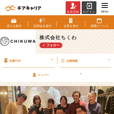
MENU
会員登録
ログイン
夜
会
（2
求人を
探す
説明会を
探す
企業を
探す
就職
イベント
月
編）
株式会社ちくわ
【株
＋ フォロー
式
会
社
>
>
企業TOP
企業情報
ち
く
わ
>
メンバー
の
タ
イ
ム
ラ
イ
ン】