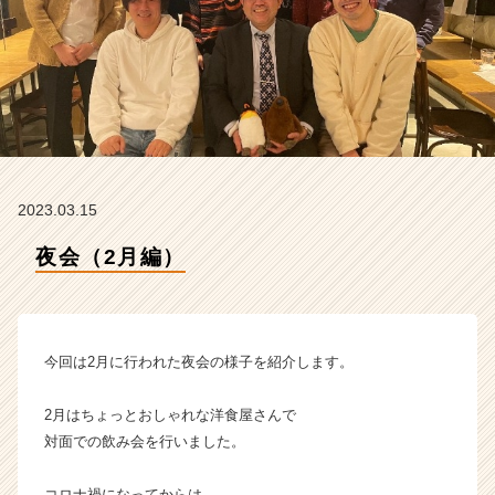
|
ベ
ン
チ
ャ
ー・
成
長
企
2023.03.15
業
か
夜会（2月編）
ら
ス
カ
ウ
ト
今回は2月に行われた夜会の様子を紹介します。
が
届
2月はちょっとおしゃれな洋食屋さんで
く
対面での飲み会を行いました。
就
活
サ
コロナ禍になってからは