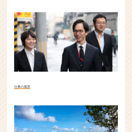
れ
る。
|
ベ
ン
チ
ャ
ー・
成
長
企
業
か
ら
仕事の風景
ス
カ
ウ
ト
が
届
く