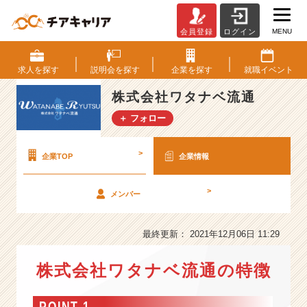
MENU
会員登録
ログイン
株
式
会
求人を
探す
説明会を
探す
企業を
探す
就職
イベント
社
ワ
株式会社ワタナベ流通
タ
＋ フォロー
ナ
ベ
流
>
企業TOP
企業情報
通
の
>
メンバー
会
社
情
最終更新： 2021年12月06日 11:29
報
-
株式会社ワタナベ流通の特徴
「優
等
生」
POINT 1