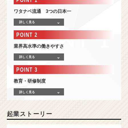
に
で
ワタナベ流通 3つの日本一
き
な
詳しく見る
い
仕
POINT 2
事
を
業界高水準の働きやすさ
し
よ
詳しく見る
う、
会
POINT 3
社
も
教育・研修制度
業
界
詳しく見る
も、
君
は
起業ストーリー
変
え
ら