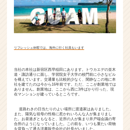
就
活
サ
イ
ト
チ
ア
キ
リフレッシュ休暇では、海外に行く社員もいます
ャ
リ
ア
当社の本社は新宿区西早稲田にあります。トウカエデの並木
（C
道・諏訪通りに面し、学習院女子大学の校門前に小さなビル
h
を構えています。交通量も比較的少なく、閑静なこの地に本
e
社を建てたのは今から16年前です。ただ、ここが創業地では
e
ありません。創業地は、ここから西に3件ばかり行った、現
在マンションが建っているところです。
r
C
a
道路わきの日当たりのよい場所に渡邉家はありました。
r
また、陽気な祖母の性格に惹かれいろんな人が集まりまし
た。お昼過ぎともなると、近所の人が集まり井戸端会議の寄
e
合所のようになっていました。この前を、いつも重たい荷物
e
を背負って通る洋書販売会社の社長がいました。