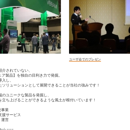
ユーザ会でのプレゼン
紹介されていない、
ウェア製品】を独自の目利き力で発掘。
導入し、
たソリューションとして展開できることが当社の強みです！
端のユニークな製品を発掘し、
を立ち上げることができるような風土が根付いています！
売事業
支援サービス
・運営
から
===