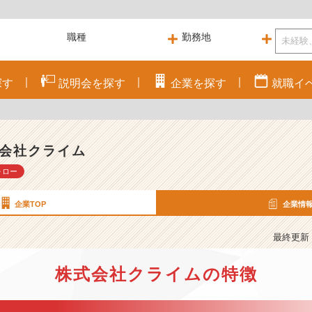
探す
説明会を
探す
企業を
探す
就職
イ
会社クライム
ォロー
企業TOP
企業情
最終更新： 
株式会社クライムの特徴