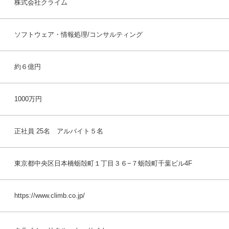
株式会社クライム
ソフトウェア・情報処理/コンサルティング
約６億円
1000万円
正社員 25名 アルバイト５名
東京都中央区日本橋蛎殻町１丁目３６−７蛎殻町千葉ビル4F
https://www.climb.co.jp/