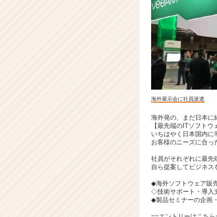
e
r）
海外展示会に社員派遣
海外発の、まだ日本に
【最先端のITソフト
いちはやく日本国内に
お客様のニーズに合っ
社員がそれぞれに最先
自ら提案してビジネス
◆海外ソフトウェア販
◇技術サポート・導入
◆製品セミナーの企画
==エントリーは
こちら