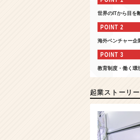
ル
✕
世界のITから目
シ
ス
POINT 2
テ
ム】
海外ベンチャー企
使
命
POINT 3
は
「先
教育制度・働く環
端
I
T
を
起業ストーリー
日
本
の
す
べ
て
の