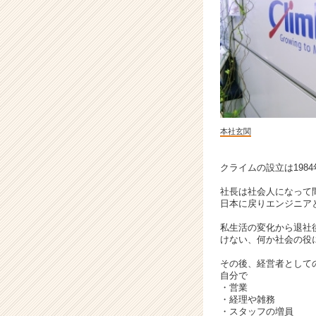
ユ
ー
ザ
に」！
|
ベ
ン
チ
ャ
本社玄関
ー・
成
長
クライムの設立は198
企
社長は社会人になって
業
日本に戻りエンジニア
か
ら
私生活の変化から退社
ス
けない、何か社会の役
カ
その後、経営者として
ウ
自分で
ト
・営業
が
・経理や雑務
・スタッフの増員
届