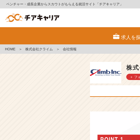
ベンチャー・成長企業からスカウトがもらえる就活サイト「チアキャリア」
株
式
求人を
会
社
HOME
＞
株式会社クライム
＞
会社情報
ク
ラ
イ
株式
ム
＋ フ
の
会
社
情
報
-
【グ
ロ
ー
バ
POINT 1