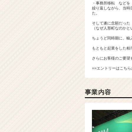
・事務所移転 などを
く
繰り返しながら、当時
就
た。
活
そして遂に念願だった
サ
（なぜ人形町なのかと
イ
ト
ちょうど同時期に、輸
チ
もともと起業をした柏
ア
キ
さらにお客様のご要望
ャ
リ
==エントリーは
こちら
ア
（C
h
事業内容
e
e
r
C
a
r
e