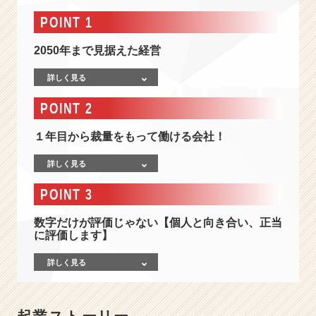
2
期
POINT 1
連
続
2050年まで見据えた経営
増
収！】
詳しく見る
成
POINT 2
長
業
１年目から裁量をもって働ける会社！
界
エ
詳しく見る
ネ
ル
POINT 3
ギ
ー
数字だけが評価じゃない【個人と向き合い、正当
ベ
に評価します】
ン
チ
詳しく見る
ャ
ー
/
個