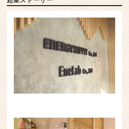
起業ストーリー
性
を
伸
ば
す
×
ど
こ
で
も
活
躍
で
き
る
人
財
へ
|
ベ
ン