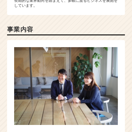
長期的な業界動向を踏まえて、多岐に渡るビジネスを展開を
チ
しています。
ア
キ
ャ
リ
事業内容
ア
（C
h
e
e
r
C
a
r
e
e
r）