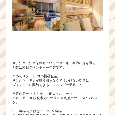
チ
ャ
ー・
成
長
企
業
か
ら
ス
カ
ウ
今、注目に注目を集めているエネルギー業界に身を置く
創業12年目のベンチャー企業です。
ト
が
初めのスタートはOA機器企業。
届
そこから、世界が取り組まなくてはいけない課題に
く
ダイレクトに関与できる「エネルギー業界」へ。
就
事業のテーマは「再生可能エネルギー 」。
活
エネルギー × 脱炭素化への尽力 × 利益率のいいビジネス
サ
を。
イ
ト
5~10年後先ではなく、30~50年後