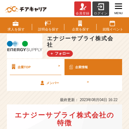
MENU
会員登録
ログイン
エ
ナ
ジ
求人を
探す
説明会を
探す
企業を
探す
就職
イベント
ー
エナジーサプライ株式会
サ
社
プ
ラ
＋ フォロー
イ
株
>
企業TOP
企業情報
式
会
社
>
メンバー
の
会
最終更新： 2023年08月04日 16:22
社
情
報
エナジーサプライ株式会社の
-
特徴
【1