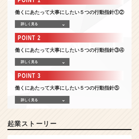
I
T/
働くにあたって大事にしたい５つの行動指針①②
W
E
詳しく見る
B
POINT 2
を
切
働くにあたって大事にしたい５つの行動指針③④
り
口
詳しく見る
に、
世
POINT 3
の
中
働くにあたって大事にしたい５つの行動指針⑤
の
働
詳しく見る
く
す
べ
起業ストーリー
て
の
人