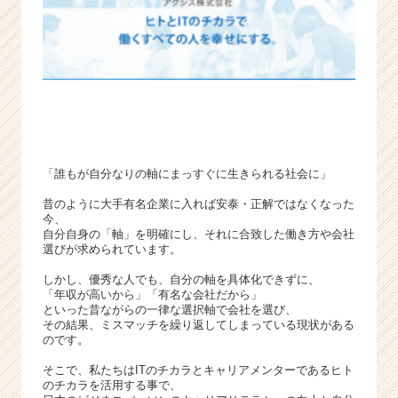
ウ
ト
が
届
く
就
活
サ
イ
「誰もが自分なりの軸にまっすぐに生きられる社会に」
ト
チ
昔のように大手有名企業に入れば安泰・正解ではなくなった
ア
今、
キ
自分自身の「軸」を明確にし、それに合致した働き方や会社
選びが求められています。
ャ
リ
しかし、優秀な人でも、自分の軸を具体化できずに、
ア
「年収が高いから」「有名な会社だから」
（C
といった昔ながらの一律な選択軸で会社を選び、
その結果、ミスマッチを繰り返してしまっている現状がある
h
のです。
e
e
そこで、私たちはITのチカラとキャリアメンターであるヒト
r
のチカラを活用する事で、