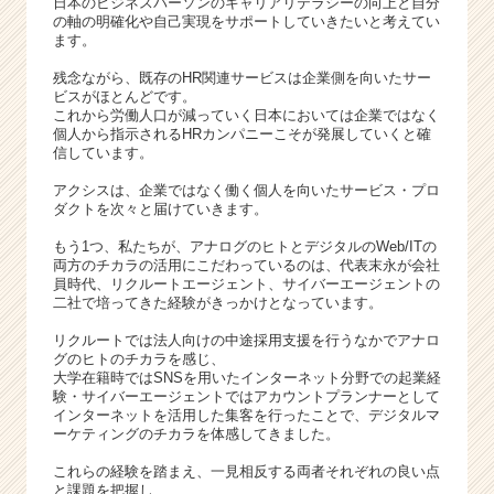
日本のビジネスパーソンのキャリアリテラシーの向上と自分
C
の軸の明確化や自己実現をサポートしていきたいと考えてい
a
ます。
r
e
残念ながら、既存のHR関連サービスは企業側を向いたサー
ビスがほとんどです。
e
これから労働人口が減っていく日本においては企業ではなく
r）
個人から指示されるHRカンパニーこそが発展していくと確
信しています。
アクシスは、企業ではなく働く個人を向いたサービス・プロ
ダクトを次々と届けていきます。
もう1つ、私たちが、アナログのヒトとデジタルのWeb/ITの
両方のチカラの活用にこだわっているのは、代表末永が会社
員時代、リクルートエージェント、サイバーエージェントの
二社で培ってきた経験がきっかけとなっています。
リクルートでは法人向けの中途採用支援を行うなかでアナロ
グのヒトのチカラを感じ、
大学在籍時ではSNSを用いたインターネット分野での起業経
験・サイバーエージェントではアカウントプランナーとして
インターネットを活用した集客を行ったことで、デジタルマ
ーケティングのチカラを体感してきました。
これらの経験を踏まえ、一見相反する両者それぞれの良い点
と課題を把握し、