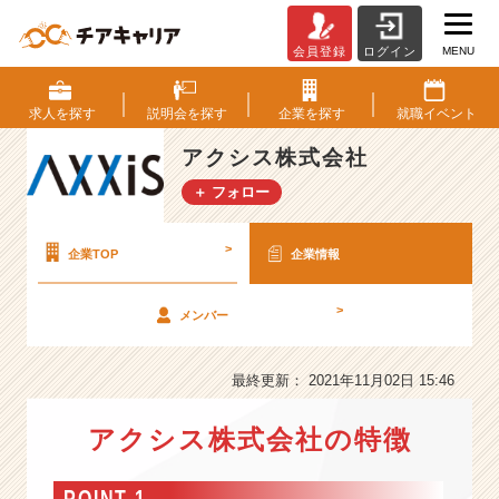
MENU
会員登録
ログイン
ア
ク
シ
求人を
探す
説明会を
探す
企業を
探す
就職
イベント
ス
株
アクシス株式会社
式
＋ フォロー
会
社
の
>
企業TOP
企業情報
会
社
>
メンバー
情
報
-
最終更新： 2021年11月02日 15:46
H
R
アクシス株式会社の特徴
×
POINT 1