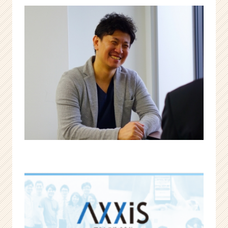
を
幸
せ
に
し
た
い。
|
ベ
ン
チ
ャ
ー・
成
長
企
業
か
ら
ス
カ