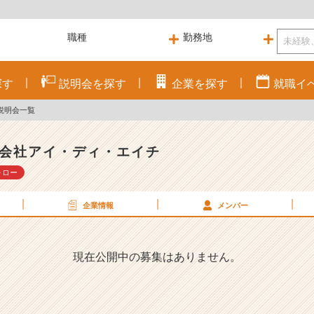
探す
説明会を
探す
企業を
探す
就職
イ
説明会一覧
会社アイ・ディ・エイチ
ォロー
企業情報
メンバー
現在公開中の募集はありません。