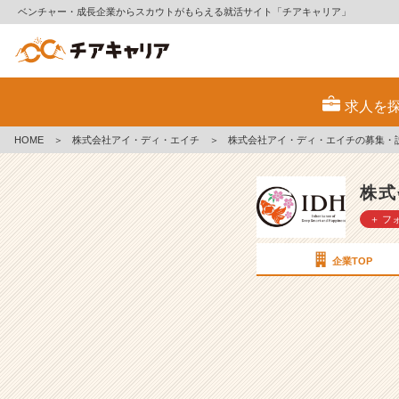
ベンチャー・成長企業からスカウトがもらえる就活サイト「チアキャリア」
株
式
求人を
会
社
HOME
＞
株式会社アイ・ディ・エイチ
＞
株式会社アイ・ディ・エイチの募集・
ア
イ・
デ
株式
ィ・
＋ フ
エ
イ
チ
企業TOP
の
採
用/
求
人
一
覧