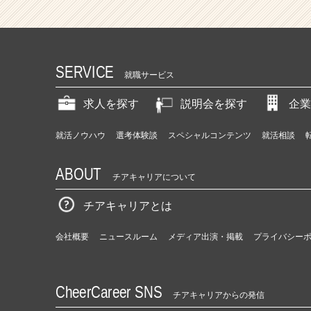
-
I
P
O
準
SERVICE
就職サービス
備
中
求人を探す
説明会を探す
企業
×
自
就活ノウハウ
選考体験談
スペシャルコンテンツ
就活相談
由
な
社
ABOUT
チアキャリアについて
風
×
チアキャリアとは
成
長
会社概要
ニュースルーム
メディア出演・掲載
プライバシー
性！
社
員
の
CheerCareer SNS
チアキャリアからの発信
「や