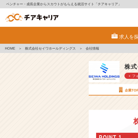
ベンチャー・成長企業からスカウトがもらえる就活サイト「チアキャリア」
株
式
求人を
会
社
HOME
＞
株式会社セイワホールディングス
＞
会社情報
セ
イ
ワ
株式
ホ
＋ フ
ー
ル
デ
企業TO
ィ
ン
グ
ス
の
会
社
POINT 1