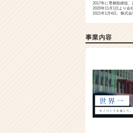
2017年に専務取締役、
企
2020年11月1日より
業
2021年1月4日、株
|
ベ
ン
事業内容
チ
ャ
ー・
成
長
企
業
か
ら
ス
カ
ウ
ト
が
届
く