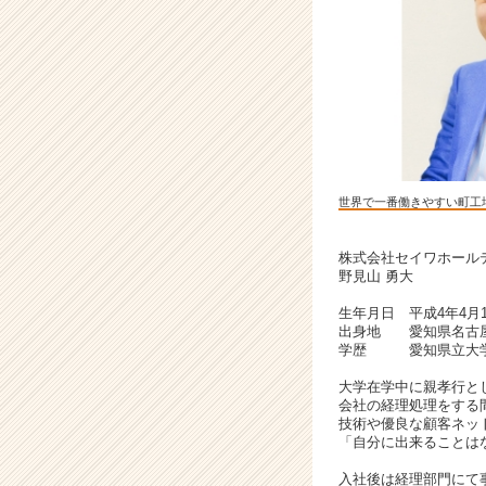
M
&
A
に
よ
る
事
業
承
世界で一番働きやすい町工
継
で
解
株式会社セイワホール
野見山 勇大
決
し
生年月日 平成4年4月1
て
出身地 愛知県名古
い
学歴 愛知県立大学
く
大学在学中に親孝行と
ベ
会社の経理処理をする
ン
技術や優良な顧客ネッ
チ
「自分に出来ることは
ャ
入社後は経理部門にて
ー