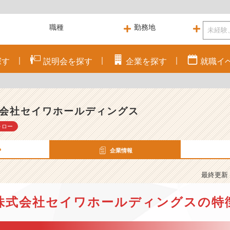
探す
説明会を
探す
企業を
探す
就職
イ
会社セイワホールディングス
ォロー
P
企業情報
最終更新： 
株式会社セイワホールディングスの特