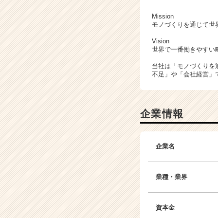
就
活
Mission
モノづくりを通じて世
サ
イ
Vision
ト
世界で一番働きやすい
チ
当社は「モノづくりを
ア
不足」や「会社経営」
キ
ャ
リ
ア
企業情報
（C
h
e
企業名
e
r
C
業種・業界
a
r
e
資本金
e