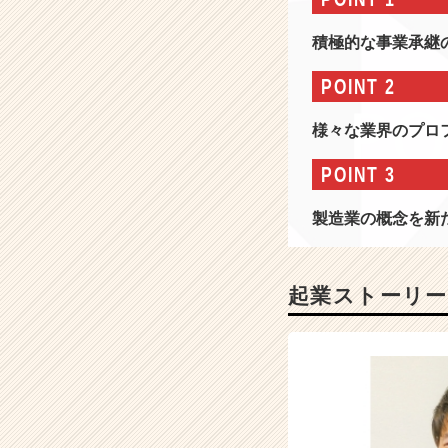
情
報
積極的な事業承継
-
『中
POINT 2
小
企
様々な業界のプロ
業
の
POINT 3
後
継
製造業の概念を新
者
不
足』
と
起業ストーリー
い
う
社
会
問
題
を、