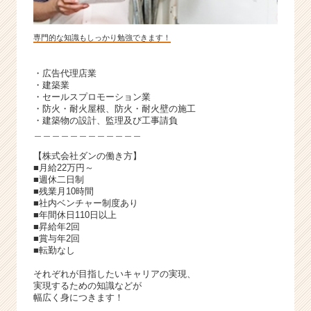
専門的な知識もしっかり勉強できます！
・広告代理店業
・建築業
・セールスプロモーション業
・防火・耐火屋根、防火・耐火壁の施工
・建築物の設計、監理及び工事請負
＿＿＿＿＿＿＿＿＿＿＿＿
【株式会社ダンの働き方】
■月給22万円～
■週休二日制
■残業月10時間
■社内ベンチャー制度あり
■年間休日110日以上
■昇給年2回
■賞与年2回
■転勤なし
それぞれが目指したいキャリアの実現、
実現するための知識などが
幅広く身につきます！