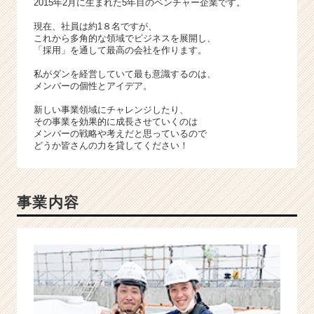
2015年2月に生まれた5年目のベンチャー企業です。
チ
ャ
現在、社員は約1８名ですが、
ー・
これから多角的な領域でビジネスを展開し、
「採用」を通して最高の会社を作ります。
成
長
私がダンを経営していて最も意識するのは、
企
メンバーの個性とアイデア。
業
新しい事業領域にチャレンジしたり、
か
その事業を効果的に成長させていくのは
ら
メンバーの戦略や考えだと思っているので
ス
どうか皆さんの力を貸してください！
カ
ウ
ト
が
事業内容
届
く
就
活
サ
イ
ト