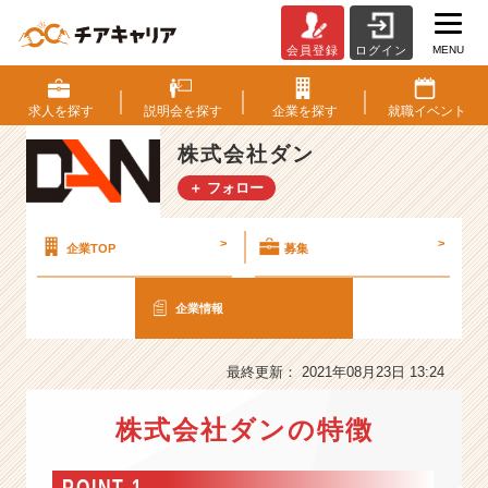
MENU
会員登録
ログイン
株
式
会
求人を
探す
説明会を
探す
企業を
探す
就職
イベント
社
ダ
株式会社ダン
ン
＋ フォロー
の
会
社
>
>
企業TOP
募集
情
報
企業情報
-
【3
年
最終更新： 2021年08月23日 13:24
連
続
株式会社ダンの特徴
増
収】
◆
POINT 1