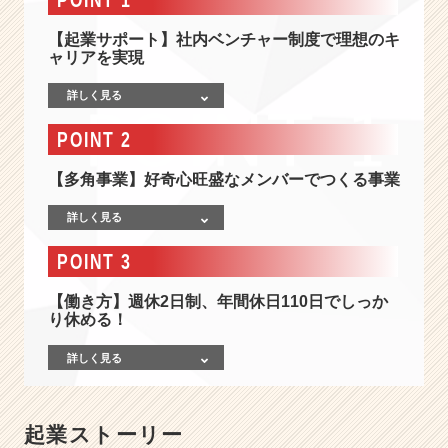
2
0
【起業サポート】社内ベンチャー制度で理想のキ
1
ャリアを実現
7
年
詳しく見る
設
立
POINT 2
◆
多
【多角事業】好奇心旺盛なメンバーでつくる事業
角
事
詳しく見る
業
を
POINT 3
展
開
【働き方】週休2日制、年間休日110日でしっか
り休める！
◆
成
詳しく見る
長
ベ
ン
チ
起業ストーリー
ャ