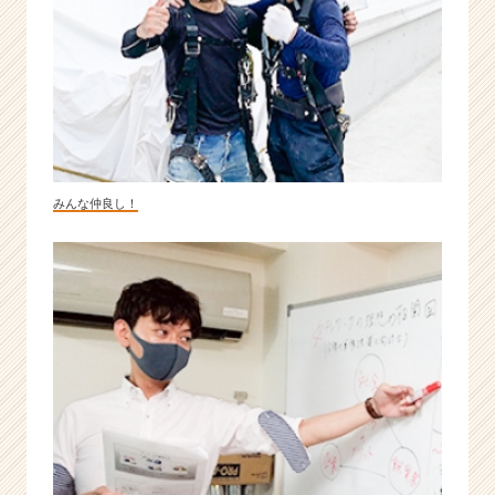
チ
ア
キ
ャ
リ
ア
（C
h
e
みんな仲良し！
e
r
C
a
r
e
e
r）