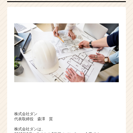
ー
◆
2
0
2
2
年
卒
募
集
◆
新
卒
採
用
2
期
生
株式会社ダン
|
代表取締役 森澤 質
ベ
株式会社ダンは、
ン