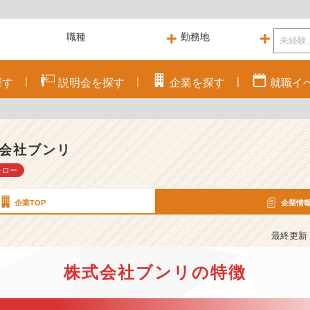
探す
説明会を
探す
企業を
探す
就職
イ
会社ブンリ
ォロー
企業TOP
企業情
最終更新： 
株式会社ブンリの特徴