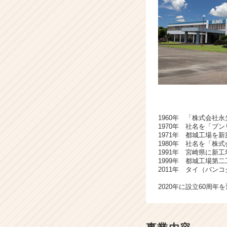
門
メ
ー
カ
ー！
|
ベ
ン
チ
ャ
ー・
1960年 「株式会社
成
1970年 社名を「ブ
長
1971年 都城工場を新
企
1980年 社名を「株
業
1991年 宮崎県に新
1999年 都城工場第
か
2011年 タイ（バン
ら
ス
2020年に設立60周年
カ
ウ
ト
が