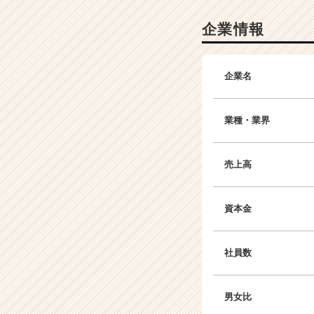
e
e
企業情報
r）
企業名
業種・業界
売上高
資本金
社員数
男女比