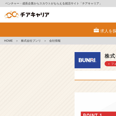
ベンチャー・成長企業からスカウトがもらえる就活サイト「チアキャリア」
株
式
求人を
会
社
HOME
＞
株式会社ブンリ
＞
会社情報
ブ
ン
リ
株式
の
＋ フ
会
社
情
報
-
業
界
の
パ
イ
POINT 1