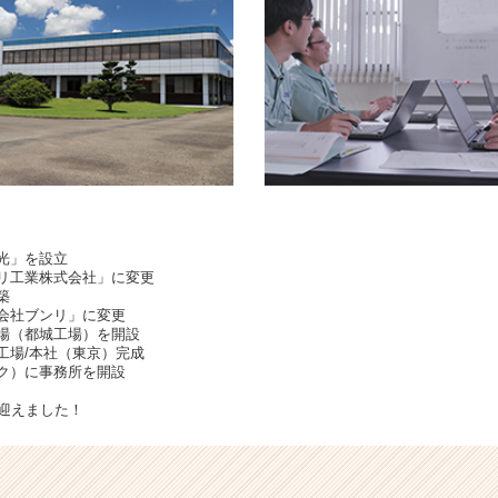
永光」を設立
ンリ工業株式会社」に変更
築
式会社ブンリ」に変更
工場（都城工場）を開設
二工場/本社（東京）完成
コク）に事務所を開設
を迎えました！