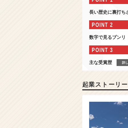
オ
ニ
長い歴史に裏打ち
ア
で
POINT 2
あ
り
数字で見るブンリ
オ
ン
POINT 3
リ
ー
主な受賞歴
詳
ワ
ン
企
業！
起業ストーリー
創
業
6
0
年
の
専