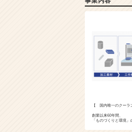
事業内容
届
く
就
活
サ
イ
ト
チ
ア
キ
ャ
リ
ア
（C
h
e
e
【 国内唯一のクーラ
r
創業以来60年間、
C
「ものづくりと環境」
a
r