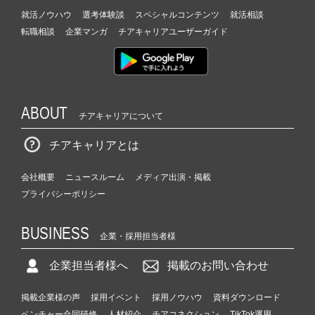
ト
就活ノウハウ
選考体験談
スペシャルコンテンツ
就活相談
チ
転職相談
企業マンガ
チアキャリアユーザーガイド
ア
キ
ャ
リ
ア
（C
ABOUT
チアキャリアについて
h
e
チアキャリアとは
e
r
会社概要
ニュースルーム
メディア出演・掲載
C
プライバシーポリシー
a
r
e
BUSINESS
企業・採用担当者様
e
r）
企業担当者様へ
掲載のお問い合わせ
掲載企業様の声
採用イベント
採用ノウハウ
資料ダウンロード
ベンチャー合同研修
人材紹介
チアコネクション
TikTok運用