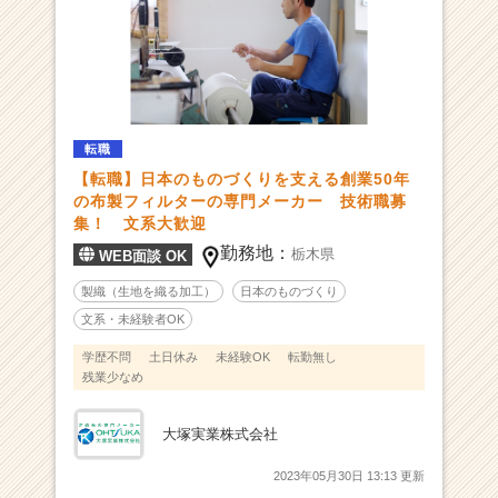
認
知
度
日
本
一
転職
を
【転職】日本のものづくりを支える創業50年
目
の布製フィルターの専門メーカー 技術職募
指
集！ 文系大歓迎
す
勤務地：
【2
栃木県
WEB面談 OK
0
製織（生地を織る加工）
日本のものづくり
2
文系・未経験者OK
4
年
学歴不問
土日休み
未経験OK
転勤無し
海
残業少なめ
外
進
大塚実業株式会社
出】
|
2023年05月30日 13:13 更新
ベ