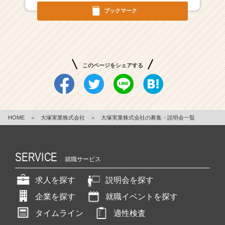
ン
ブックマーク
チ
ャ
ー・
成
長
このページをシェアする
企
業
か
ら
ス
HOME
＞
大塚実業株式会社
＞
大塚実業株式会社の募集・説明会一覧
カ
ウ
ト
が
SERVICE
就職サービス
届
く
求人を探す
説明会を探す
就
活
企業を探す
就職イベントを探す
サ
タイムライン
適性検査
イ