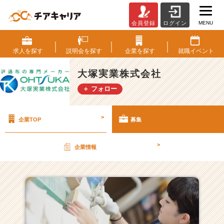
MENU
会員登録
ログイン
大
塚
実
求人を
探す
説明会を
探す
企業を
探す
就職
イベント
業
株
大塚実業株式会社
式
＋ フォロー
会
社
の
>
企業TOP
募集
採
用/
求
>
企業情報
人
一
覧
-
創
業
5