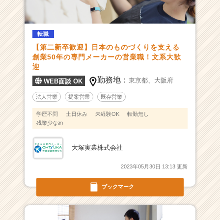
0
年
を
迎
転職
え
【第二新卒歓迎】日本のものづくりを支える
る
創業50年の専門メーカーの営業職！文系大歓
ろ
迎
過
勤務地：
東京都、
大阪府
WEB面談 OK
布
専
法人営業
提案営業
既存営業
門
学歴不問
土日休み
未経験OK
転勤無し
メ
残業少なめ
ー
カ
ー！
大塚実業株式会社
3
2023年05月30日 13:13 更新
年
以
ブックマーク
内
に
業
界