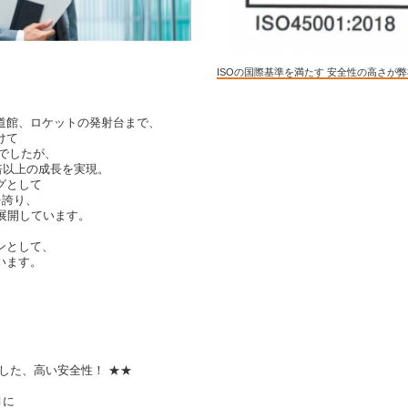
ISOの国際基準を満たす 安全性の高さが
道館、ロケットの発射台まで、
けて
程でしたが、
と倍以上の成長を実現。
グとして
】を誇り、
を展開しています。
ンとして、
います。
した、高い安全性！ ★★
月に