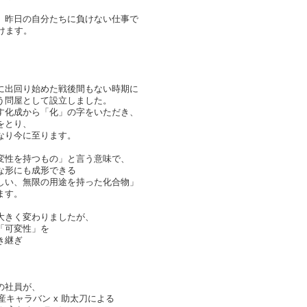
、昨日の自分たちに負けない仕事で
続けます。
に出回り始めた戦後間もない時期に
う問屋として設立しました。
す化成から「化」の字をいただき、
をとり、
なり今に至ります。
変性を持つもの」と言う意味で、
な形にも成形できる
い、無限の用途を持った化合物」
ます。
大きく変わりましたが、
「可変性」を
き継ぎ
。
の社員が、
産キャラバン x 助太刀による