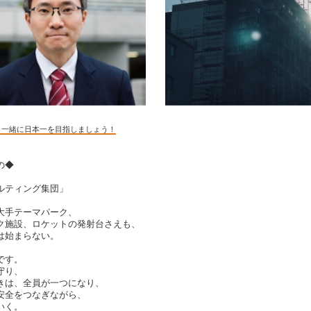
 一緒に日本一を目指しましょう！
の◆
ルティング集団」
大手テーマパーク、
ク施設、ロケットの発射台さえも、
は始まらない。
です。
守り、
きは、全員が一つになり、
安全をつなぎながら、
いく。