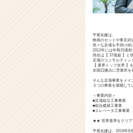
平尾化建は、
映画のセットや東京武
色々な足場を手掛け続
2012年には年商15億
現在は【 37億超 】
足場のコンサルティン
【 業界トップ水準 
全国22拠点に営業所
そんな足場事業をメイ
３つの事業を展開して
＜事業内容＞
■足場組立工事事業
■総合建築工事業
■エレベータ工事事業
★★ 世界基準をクリア
平尾化建は、2019年9