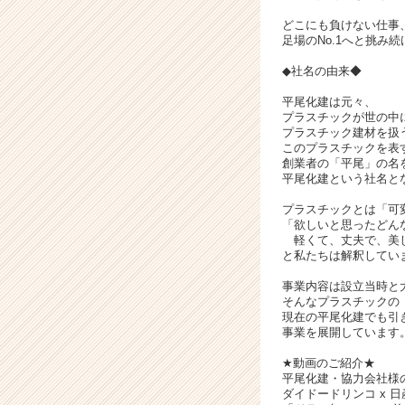
ー・
どこにも負けない仕事
成
足場のNo.1へと挑み
長
◆社名の由来◆
企
業
平尾化建は元々、
か
プラスチックが世の中
ら
プラスチック建材を扱
このプラスチックを表
ス
創業者の「平尾」の名
カ
平尾化建という社名と
ウ
ト
プラスチックとは「可
が
「欲しいと思ったどん
軽くて、丈夫で、美し
届
と私たちは解釈してい
く
就
事業内容は設立当時と
活
そんなプラスチックの
現在の平尾化建でも引
サ
事業を展開しています
イ
ト
★動画のご紹介★
チ
平尾化建・協力会社様
ダイドードリンコ x 日
ア