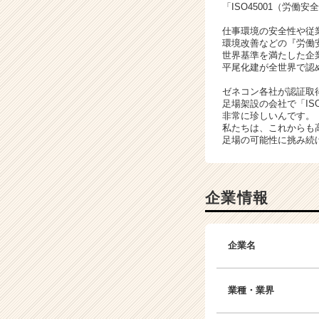
「ISO45001（労
仕事環境の安全性や従
環境改善などの『労働
世界基準を満たした企
平尾化建が全世界で認
ゼネコン各社が認証取
足場架設の会社で「ISO
非常に珍しいんです。
私たちは、これからも
足場の可能性に挑み続
企業情報
企業名
業種・業界