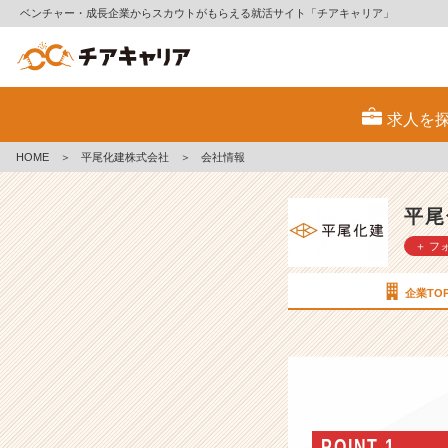
ベンチャー・成長企業からスカウトがもらえる就活サイト「チアキャリア」
平
尾
求人を
化
建
HOME
＞
平尾化建株式会社
＞
会社情報
株
式
会
平尾
社
＋ フ
の
会
社
企業TO
情
報
-
【将
来
の
幹
POINT 1