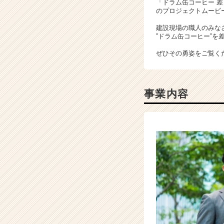
「ドラム缶コーヒー 
キ
のプロジェクトムービ
ャ
リ
建設現場の職人のみな
”ドラム缶コーヒー”を
ア
（C
ぜひその勇姿をご覧く
h
e
e
r
事業内容
C
a
r
e
e
r）