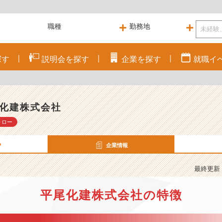
探す
説明会を
探す
企業を
探す
就職
イ
化建株式会社
ォロー
P
企業情報
最終更新： 
平尾化建株式会社の特徴