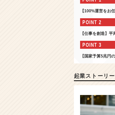
部
候
【100%運営をお
補
採
POINT 2
用】
年
【仕事を創造】平
商
3
POINT 3
7
億
【国家予算5兆円
円
超！
安
定
起業ストーリー
×
高
収
益
の
業
界