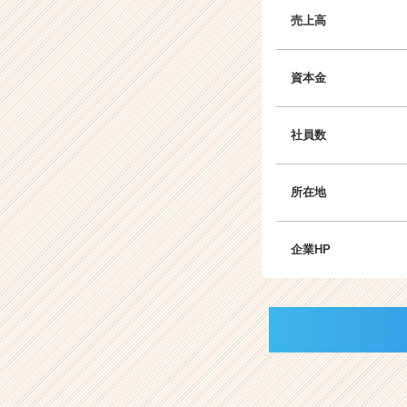
売上高
資本金
社員数
所在地
企業HP