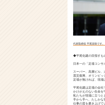
注
目
企
業
で
圧
倒
的
成
代表取締役 平尾栄助です。
長
を
叶
◆平尾化建の目指すも
え
日本一の「足場コンサ
ま
せ
スーパー、高層ビル、
ん
震災復興、オリンピッ
か？
足場が無ければ、現場
|
平尾化建は足場の会社
ベ
かけがえのない生命を
ン
私たちが現場に立つと
チ
手から手へ、たしかな
仕事の質を磨き上げて
ャ