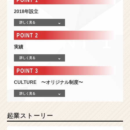
ー
ケ
2018年設立
テ
ィ
詳しく見る
ン
グ/
POINT 2
デ
ザ
実績
イ
ン/
詳しく見る
ア
パ
POINT 3
レ
ル/
CULTURE 〜オリジナル制度〜
音
楽
詳しく見る
【新
卒
一
起業ストーリー
期
生
募