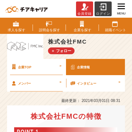
MENU
会員登録
ログイン
株
式
会
求人を
探す
説明会を
探す
企業を
探す
就職
イベント
社
F
株式会社FMC
M
＋ フォロー
C
の
会
>
企業TOP
企業情報
社
情
>
>
メンバー
インタビュー
報
-
W
最終更新： 2021年03月01日 08:31
e
b
株式会社FMCの特徴
制
作/
マ
POINT 1