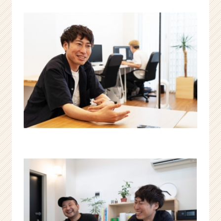
集】
|
ベ
ン
チ
ャ
ー・
成
長
企
業
か
ら
ス
カ
ウ
ト
が
届
く
就