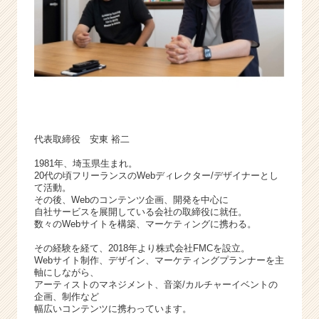
活
サ
イ
ト
チ
ア
キ
ャ
リ
代表取締役 安東 裕二
ア
（C
1981年、埼玉県生まれ。
h
20代の頃フリーランスのWebディレクター/デザイナーとし
e
て活動。
その後、Webのコンテンツ企画、開発を中心に
e
自社サービスを展開している会社の取締役に就任。
r
数々のWebサイトを構築、マーケティングに携わる。
C
a
その経験を経て、2018年より株式会社FMCを設立。
Webサイト制作、デザイン、マーケティングプランナーを主
r
軸にしながら、
e
アーティストのマネジメント、音楽/カルチャーイベントの
e
企画、制作など
r）
幅広いコンテンツに携わっています。