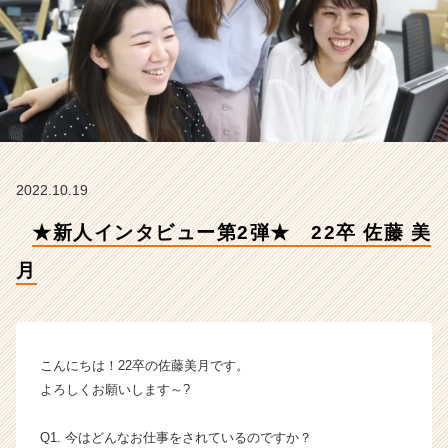
美
月
【株
式
会
社
ボ
ー
ダ
2022.10.19
ー
ラ
★新人インタビュー第2弾★ 22卒 佐藤 美
イ
ン
月
の
タ
イ
ム
ラ
こんにちは！22卒の佐藤美月です。
イ
よろしくお願いします～?
ン】
|
Q1. 今はどんなお仕事をされているのですか？
ベ