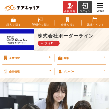
MENU
会員登録
ログイン
★
新
人
求人を
探す
説明会を
探す
企業を
探す
就職
イベント
イ
ン
株式会社ボーダーライン
タ
＋ フォロー
ビ
ュ
ー
>
>
企業TOP
募集
第
2
弾
>
>
企業情報
メンバー
★
2
2
卒
佐
藤