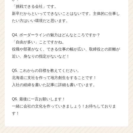
ト
「挑戦できる会社」です。
チ
新卒だからといってできないことはないです。主体的に仕事し
ア
たい方はいい環境だと思います。
キ
ャ
リ
Q4. ボーダーラインの魅力はどんなところですか？
ア
「自由が多い」ことですかね。
（C
役職や部署がなく、できる仕事の幅が広い、取締役との距離が
h
近い、身なりの指定がないなど！
e
e
Q5. これからの目標を教えてください。
r
北海道に支社を作って地方創生をすることです！
C
a
入社の経緯を書いた記事に詳細も書いています。
r
e
Q6. 最後に一言お願いします！
e
一緒に会社の文化を作っていきましょう！お待ちしておりま
r）
す！