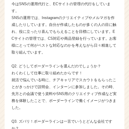
今はSNSの運用代行と、ECサイトの管理の代行をしていま
ン
す。
チ
ャ
SNSの運用では、Instagramのクリエイティブやメルマガを作
ー・
成したりしています。自分が作成したものが多くの人の目に触
成
れ、役に立ったり喜んでもらえることを目標にしています。E
長
Cサイトの管理では、CS対応や商品登録を行っています。お客
企
様にとって何がベストな対応なのかを考えながら日々精進して
業
取り組んでいます。
か
ら
ス
Q2. どうしてボーダーラインを選んだのでしょうか？
カ
わくわくして仕事に取り組めたからです！
ウ
就活で悩んでいる時に、チアキャリアでスカウトをもらったこ
ト
とがきっかけで説明会、インターンに参加しました。その時、
が
先方との会議で使う資料やSNS用のクリエイティブ作成など実
届
務を体験したことで、ボーダーラインで働くイメージがつきま
く
した。
就
活
サ
Q3. ズバリ！ボーダーラインは一言でいうとどんな会社です
イ
か？