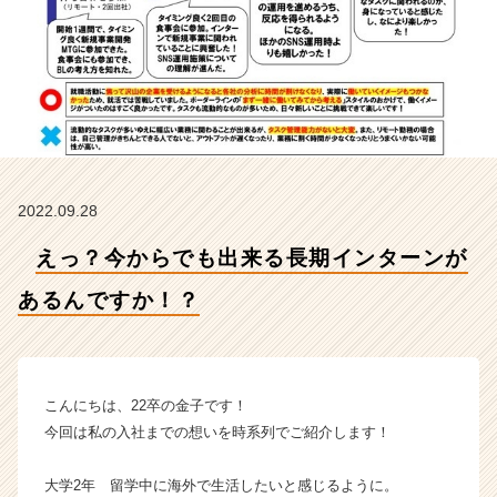
る
ん
で
す
か！？
【株
式
会
社
2022.09.28
ボ
ー
えっ？今からでも出来る長期インターンが
ダ
ー
あるんですか！？
ラ
イ
ン
の
タ
こんにちは、22卒の金子です！
イ
今回は私の入社までの想いを時系列でご紹介します！
ム
ラ
大学2年 留学中に海外で生活したいと感じるように。
イ