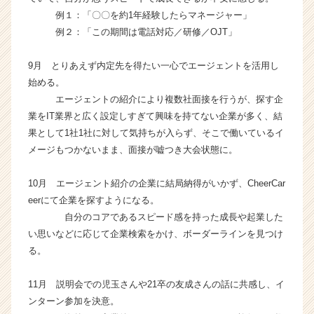
活
例１：「〇〇を約1年経験したらマネージャー」
サ
例２：「この期間は電話対応／研修／OJT」
イ
ト
9月 とりあえず内定先を得たい一心でエージェントを活用し
チ
ア
始める。
キ
エージェントの紹介により複数社面接を行うが、探す企
ャ
業をIT業界と広く設定しすぎて興味を持てない企業が多く、結
リ
果として1社1社に対して気持ちが入らず、そこで働いているイ
ア
メージもつかないまま、面接が嘘つき大会状態に。
（C
h
10月 エージェント紹介の企業に結局納得がいかず、CheerCar
e
e
eerにて企業を探すようになる。
r
自分のコアであるスピード感を持った成長や起業した
C
い思いなどに応じて企業検索をかけ、ボーダーラインを見つけ
a
る。
r
e
11月 説明会での児玉さんや21卒の友成さんの話に共感し、イ
e
ンターン参加を決意。
r）