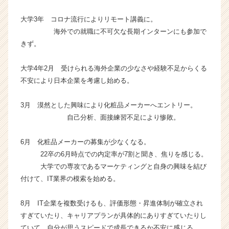
ン】
大学3年 コロナ流行によりリモート講義に。
|
ベ
海外での就職に不可欠な長期インターンにも参加で
ン
きず。
チ
ャ
大学4年2月 受けられる海外企業の少なさや経験不足からくる
ー・
不安により日本企業を考慮し始める。
成
長
3月 漠然とした興味により化粧品メーカーへエントリー。
企
業
自己分析、面接練習不足により惨敗。
か
ら
6月 化粧品メーカーの募集が少なくなる。
ス
22卒の6月時点での内定率が7割と聞き、焦りを感じる。
カ
大学での専攻であるマーケティングと自身の興味を結び
ウ
付けて、IT業界の模索を始める。
ト
が
届
8月 IT企業を複数受けるも、評価形態・昇進体制が確立され
く
すぎていたり、キャリアプランが具体的にありすぎていたりし
就
ていて、自分が思うスピードで成長できるか不安に感じる。