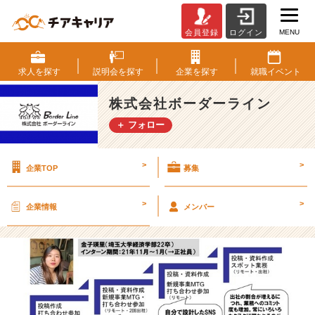
MENU
会員登録
ログイン
え
っ？
今
求人を
探す
説明会を
探す
企業を
探す
就職
イベント
か
ら
株式会社ボーダーライン
で
＋ フォロー
も
出
来
>
>
企業TOP
募集
る
長
期
>
>
企業情報
メンバー
イ
ン
タ
ー
ン
が
あ