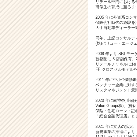
リテール部門における
ン
研修生の育成に至るま
サ
2005 年に外資系コ
ル
保険会社時代の経験を
企
大手自動車ディーラー
業
|
同年、上記コンサルテ
(株)バリュー・エージ
ベ
ン
2008 年より SBI 
チ
首都圏に 5 店舗保有
ャ
リテールチャネルにお
FP クロスセルモデル
ー・
成
2011 年に中小企業
長
ベンチャー企業に対す
企
リスクマネジメント意
業
2020 年に㈱神奈川保
か
Value Group(株
ら
保険・住宅ローン・証
ス
「総合金融代理店」と
カ
2021 年に支店の拡
ウ
新規事業の推進により、
ト
11月にauじぶん銀行