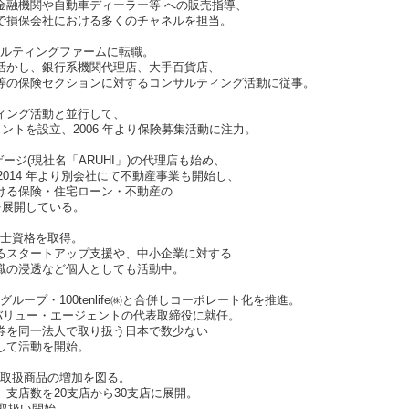
金融機関や自動車ディーラー等 への販売指導、
で損保会社における多くのチャネルを担当。
ンサルティングファームに転職。
活かし、銀行系機関代理店、大手百貨店、
等の保険セクションに対するコンサルティング活動に従事。
ィング活動と並行して、
ェントを設立、2006 年より保険募集活動に注力。
モーゲージ(現社名「ARUHI」)の代理店も始め、
、2014 年より別会社にて不動産事業も開始し、
ける保険・住宅ローン・不動産の
を展開している。
診断士資格を取得。
るスタートアップ支援や、中小企業に対する
識の浸透など個人としても活動中。
険グループ・100tenlife㈱と合併しコーポレート化を推進。
)、(株)バリュー・エージェントの代表取締役に就任。
券を同一法人で取り扱う日本で数少ない
して活動を開始。
大、取扱商品の増加を図る。
支店数を20支店から30支店に展開。
を取扱い開始。