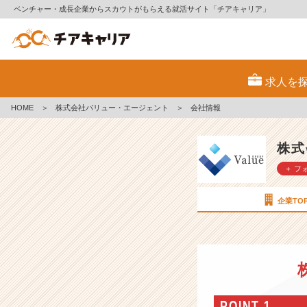
ベンチャー・成長企業からスカウトがもらえる就活サイト「チアキャリア」
株
式
求人を
会
社
HOME
＞
株式会社バリュー・エージェント
＞
会社情報
バ
リ
ュ
株式
ー・
＋ フ
エ
ー
ジ
企業TO
ェ
ン
ト
の
会
社
情
POINT 1