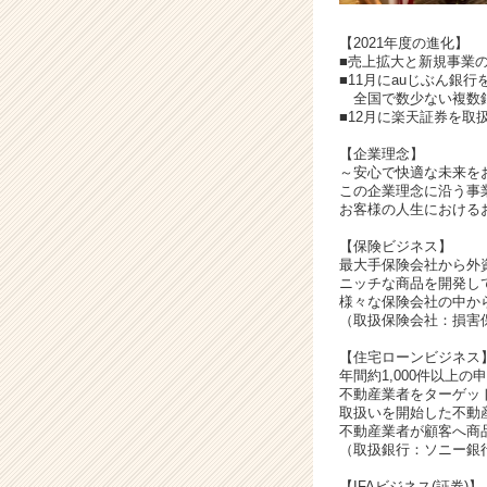
r
e
【2021年度の進化】
e
■売上拡大と新規事業の
r）
■11月にauじぶん銀
全国で数少ない複数銀
■12月に楽天証券を取
【企業理念】
～安心で快適な未来を
この企業理念に沿う事
お客様の人生における
【保険ビジネス】
最大手保険会社から外
ニッチな商品を開発し
様々な保険会社の中か
（取扱保険会社：損害保
【住宅ローンビジネス
年間約1,000件以上
不動産業者をターゲッ
取扱いを開始した不動
不動産業者が顧客へ商
（取扱銀行：ソニー銀
【IFAビジネス(証券)】