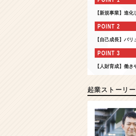
報
-
【新規事業】進化
【保
険
POINT 2
×
住
【自己成長】バリ
宅
ロ
POINT 3
ー
ン
【人財育成】働き
×
資
産
運
起業ストーリー
用】
金
融
業
界
の
プ