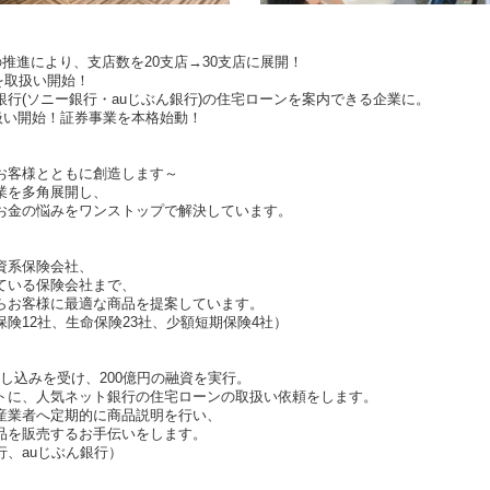
推進により、支店数を20支店→30支店に展開！
行を取扱い開始！
行(ソニー銀行・auじぶん銀行)の住宅ローンを案内できる企業に。
扱い開始！証券事業を本格始動！
お客様とともに創造します～
業を多角展開し、
お金の悩みをワンストップで解決しています。
資系保険会社、
ている保険会社まで、
らお客様に最適な商品を提案しています。
険12社、生命保険23社、少額短期保険4社）
】
の申し込みを受け、200億円の融資を実行。
トに、人気ネット銀行の住宅ローンの取扱い依頼をします。
産業者へ定期的に商品説明を行い、
品を販売するお手伝いをします。
行、auじぶん銀行）