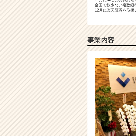
が
全国で数少ない複数銀行
届
12月に楽天証券を取
く
就
活
サ
事業内容
イ
ト
チ
ア
キ
ャ
リ
ア
（C
h
e
e
r
C
a