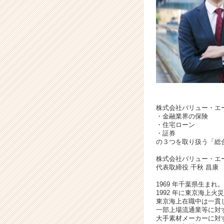
ロ
フ
ェ
ッ
シ
ョ
ナ
ル/
様々
な
金
株式会社バリュー・エ
・金融業界の保険
融
・住宅ローン
知
・証券
識
の３つを取り扱う「総
を
株式会社バリュー・エ
提
代表取締役 千秋 昌康
案
す
1969 年千葉県生ま
る
1992 年に東京海上
総
東京海上在職中は一貫
一部上場流通業等に対
合
大手素材メーカーに対
コ