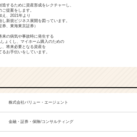
創造するために資産形成をレクチャーし、
のご提案をします。
え、2021年より
始し新規ビジネス展開を図っています。
証券、東海東京証券）
将来の病気や事故時に発生する
払しょくし、マイホーム購入のための
し、将来必要となる資産を
てるお手伝いをしています。
株式会社バリュー・エージェント
金融・証券・保険/コンサルティング