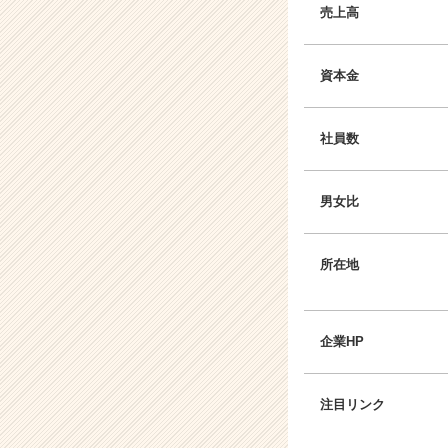
売上高
資本金
社員数
男女比
所在地
企業HP
注目リンク