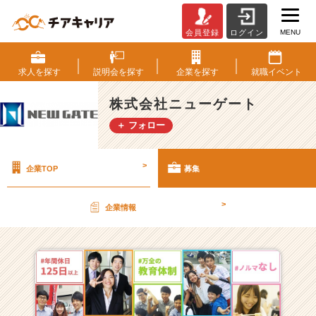
MENU
会員登録
ログイン
株
式
会
求人を
探す
説明会を
探す
企業を
探す
就職
イベント
社
ニ
株式会社ニューゲート
ュ
＋ フォロー
ー
ゲ
ー
>
企業TOP
募集
ト
の
採
>
企業情報
用/
求
人
一
覧
-
【1