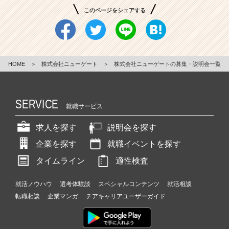
ー
このページをシェアする
ル
ス
プ
ロ
モ
HOME
＞
株式会社ニューゲート
＞
株式会社ニューゲートの募集・説明会一覧
ー
シ
ョ
SERVICE
ン！
就職サービス
|
求人を探す
説明会を探す
ベ
ン
企業を探す
就職イベントを探す
チ
ャ
タイムライン
適性検査
ー・
成
就活ノウハウ
選考体験談
スペシャルコンテンツ
就活相談
長
転職相談
企業マンガ
チアキャリアユーザーガイド
企
業
か