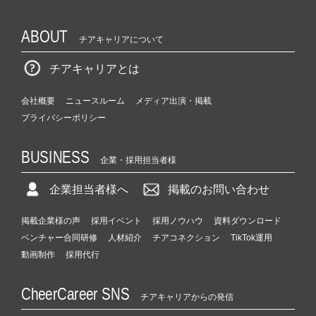
ら
ス
ABOUT
カ
チアキャリアについて
ウ
ト
チアキャリアとは
が
届
会社概要
ニュースルーム
メディア出演・掲載
く
プライバシーポリシー
就
活
BUSINESS
サ
企業・採用担当者様
イ
ト
企業担当者様へ
掲載のお問い合わせ
チ
ア
掲載企業様の声
採用イベント
採用ノウハウ
資料ダウンロード
キ
ベンチャー合同研修
人材紹介
チアコネクション
TikTok運用
ャ
動画制作
採用代行
リ
ア
（C
CheerCareer SNS
チアキャリアからの発信
h