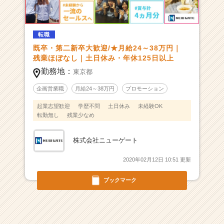
1/
1
採
用
転職
開
既卒・第二新卒大歓迎/★月給24～38万円｜
始】
残業ほぼなし｜土日休み・年休125日以上
C
勤務地：
東京都
M
で
企画営業職
月給24～38万円
プロモーション
お
起業志望歓迎
学歴不問
土日休み
未経験OK
馴
転勤無し
残業少なめ
染
み
の
株式会社ニューゲート
有
名
2020年02月12日 10:51 更新
大
ブックマーク
手
企
業
の
セ