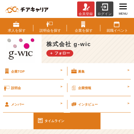
MENU
会員登録
ログイン
1
1
期
求人を
探す
説明会を
探す
企業を
探す
就職
イベント
目
最
株式会社 g-wic
後！
＋ フォロー
5
月
の
>
>
企業TOP
募集
締
め
会
>
>
説明会
企業情報
を
行
>
>
い
メンバー
インタビュー
ま
し
タイムライン
た！
【株