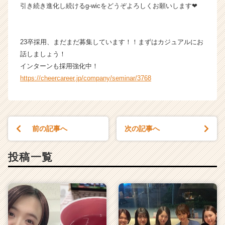
リ
引き続き進化し続けるg-wicをどうぞよろしくお願いします❤
ア
（C
h
23卒採用、まだまだ募集しています！！まずはカジュアルにお
e
話しましょう！
e
インターンも採用強化中！
r
https://cheercareer.jp/company/seminar/3768
C
a
r
e
e
前の記事へ
次の記事へ
r）
投稿一覧