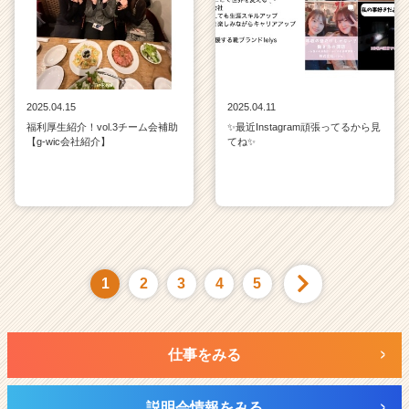
2025.04.15
2025.04.11
福利厚生紹介！vol.3チーム会補助
✨最近Instagram頑張ってるから見
【g-wic会社紹介】
てね✨
1
2
3
4
5
仕事をみる
説明会情報をみる