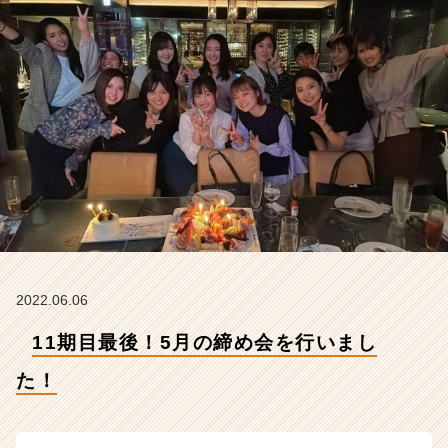
式
会
社
g
-
w
i
c
の
タ
イ
ム
ラ
イ
ン】
2022.06.06
|
11期目最後！5月の締め会を行いまし
ベ
ン
た！
チ
ャ
ー・
成