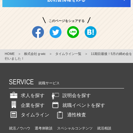
このページをシェアする
HOME
＞
株式会社 g-wic
＞
タイムライン一覧
＞
11期目最後！5月の締め会を
行いました！
SERVICE
就職サービス
求人を探す
説明会を探す
企業を探す
就職イベントを探す
タイムライン
適性検査
就活ノウハウ
選考体験談
スペシャルコンテンツ
就活相談