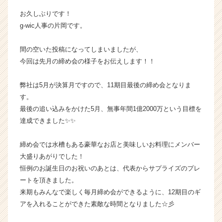
長
お久しぶりです！
企
g-wic人事の片岡です。
業
か
間の空いた投稿になってしまいましたが、
ら
ス
今回は先月の締め会の様子をお伝えします！！
カ
ウ
弊社は5月が決算月ですので、11期目最後の締め会となりま
ト
す。
が
最後の追い込みをかけた5月、無事年間1億2000万という目標を
届
達成できました✨✨
く
就
活
締め会では水槽もある豪華なお店と美味しいお料理にメンバー
サ
大盛りあがりでした！
イ
恒例のお誕生日のお祝いのあとは、代表からサプライズのプレ
ト
ートを頂きました。
チ
来期もみんなで楽しく毎月締め会ができるように、12期目のギ
ア
アを入れることができた素敵な時間となりました☆彡
キ
ャ