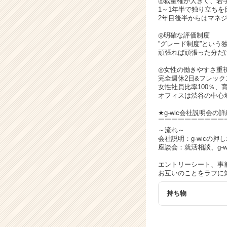
◎裁量権が大きく、若
チ
1～1年半で独り立ち
ア
2年目後半からはマネ
キ
ャ
◎明確な評価制度
”グレード制度”という
リ
頑張れば頑張った分だ
ア
（C
◎女性の働きやすさ重
h
完全週休2日&フレック
e
女性社員比率100％、
オフィスは渋谷の中心
e
r
★g-wic会社説明会の詳
C
￣￣￣￣￣￣￣￣￣￣
a
～流れ～
会社説明：g-wicの
r
座談会：就活相談、g-
e
e
エントリーシート、事
r）
お互いのことをラフに知
持ち物