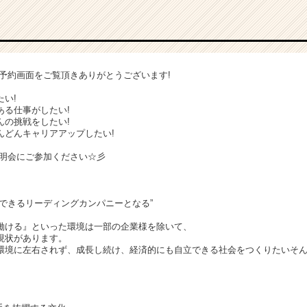
明会予約画面をご覧頂きありがとうございます!
い!
ある仕事がしたい!
んの挑戦をしたい!
んどんキャリアアップしたい!
c説明会にご参加ください☆彡
躍できるリーディングカンパニーとなる”
働ける』といった環境は一部の企業様を除いて、
現状があります。
環境に左右されず、成長し続け、経済的にも自立できる社会をつくりたいそ