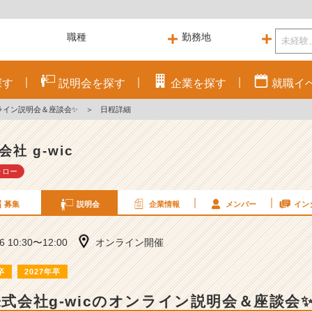
探す
説明会を
探す
企業を
探す
就職
イ
オンライン説明会＆座談会✨
＞
日程詳細
会社 g-wic
ォロー
募集
説明会
企業情報
メンバー
イン
16 10:30〜12:00
オンライン開催
卒
2027年卒
株式会社g-wicのオンライン説明会＆座談会