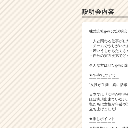
チ
ャ
説明会内容
ー・
成
長
株式会社g-wicの説
企
業
・人と関わる仕事がした
か
・チームでやりがいの
・若いうちからたくさ
ら
・自分の実力次第でど
ス
カ
そんな方はぜひg-wi
ウ
ト
★g-wicについて
￣￣￣￣￣￣￣￣
が
“女性が生涯、真に活
届
く
日本では『女性が生涯
就
ほぼ実現出来ていない
私たちは女性が年齢や
活
立ち上げました!
サ
イ
★推しポイント
ト
￣￣￣￣￣￣￣