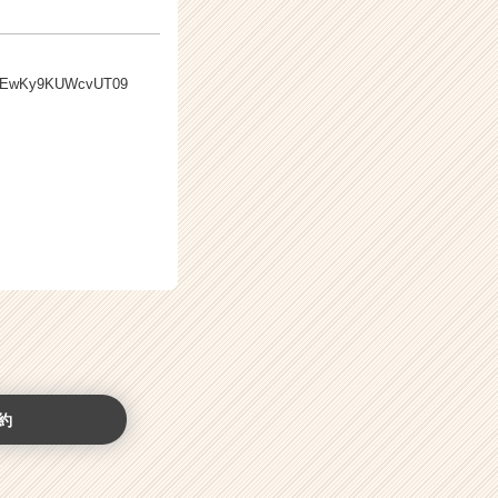
tVDEwKy9KUWcvUT09
約