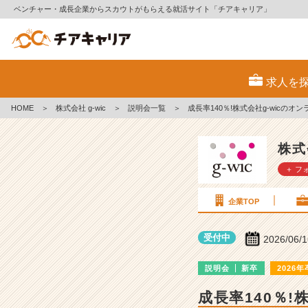
ベンチャー・成長企業からスカウトがもらえる就活サイト「チアキャリア」
株
式
求人を
会
社
HOME
＞
株式会社 g-wic
＞
説明会一覧
＞
成長率140％!株式会社g-wicの
g
-
w
株式
i
＋ フ
c
の
説
企業TOP
明
会
受付中
2026/06/
詳
細
説明会
新卒
2026年
|
ベ
成長率140％!
ン