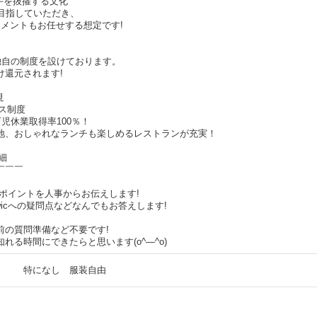
手を抜擢する文化
を目指していただき、
ジメントもお任せする想定です!
独自の制度を設けております。
け還元されます!
視
ス制度
育児休業取得率100％！
地、おしゃれなランチも楽しめるレストランが充実！
細
￣￣￣
押しポイントを人事からお伝えします!
wicへの疑問点などなんでもお答えします!
前の質問準備など不要です!
れる時間にできたらと思います(o^―^o)
特になし 服装自由